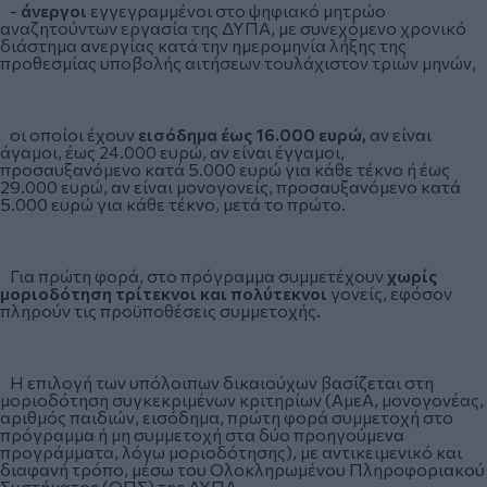
-
άνεργοι
εγγεγραμμένοι στο ψηφιακό μητρώο
αναζητούντων εργασία της ΔΥΠΑ, με συνεχόμενο χρονικό
διάστημα ανεργίας κατά την ημερομηνία λήξης της
προθεσμίας υποβολής αιτήσεων τουλάχιστον τριών μηνών,
οι οποίοι έχουν
εισόδημα έως 16.000 ευρώ,
αν είναι
άγαμοι, έως 24.000 ευρώ, αν είναι έγγαμοι,
προσαυξανόμενο κατά 5.000 ευρώ για κάθε τέκνο ή έως
29.000 ευρώ, αν είναι μονογονείς, προσαυξανόμενο κατά
5.000 ευρώ για κάθε τέκνο, μετά το πρώτο.
Για πρώτη φορά, στο πρόγραμμα συμμετέχουν
χωρίς
μοριοδότηση τρίτεκνοι και πολύτεκνοι
γονείς, εφόσον
πληρούν τις προϋποθέσεις συμμετοχής.
Η επιλογή των υπόλοιπων δικαιούχων βασίζεται στη
μοριοδότηση συγκεκριμένων κριτηρίων (ΑμεΑ, μονογονέας,
αριθμός παιδιών, εισόδημα, πρώτη φορά συμμετοχή στο
πρόγραμμα ή μη συμμετοχή στα δύο προηγούμενα
προγράμματα, λόγω μοριοδότησης), με αντικειμενικό και
διαφανή τρόπο, μέσω του Ολοκληρωμένου Πληροφοριακού
Συστήματος (ΟΠΣ) της ΔΥΠΑ.