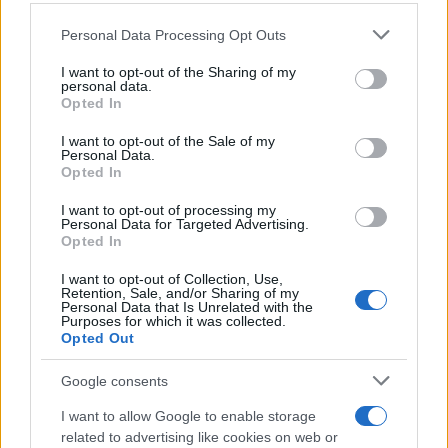
κωδικούς ΔΥΠΑ.
Please note that this website/app uses one or more Google
Personal Data Processing Opt Outs
services and may gather and store information including but
not limited to your visit or usage behaviour. You may click to
I want to opt-out of the Sharing of my
Για περισσότερες πληροφορίες, οι ενδιαφερόμενοι/ες
personal data.
grant or deny consent to Google and its third-party tags to
μπορούν να ενημερώνονται από την ηλεκτρονική
Opted In
διεύθυνση:
https://www.dypa.gov.gr/deltia-bivlion
use your data for below specified purposes in below Google
consent section.
I want to opt-out of the Sale of my
Personal Data.
Κάνε κλικ και δες περισσότερο
emakedonia.gr
στην
Opted In
αναζήτηση της
Google
I want to opt-out of processing my
Πρόσθεσέ το στην
Google
Personal Data for Targeted Advertising.
Opted In
I want to opt-out of Collection, Use,
Retention, Sale, and/or Sharing of my
Personal Data that Is Unrelated with the
Purposes for which it was collected.
ΚΟΙΝΩΝΙΑ
ΔΥΠΑ
Opted Out
Google consents
I want to allow Google to enable storage
related to advertising like cookies on web or