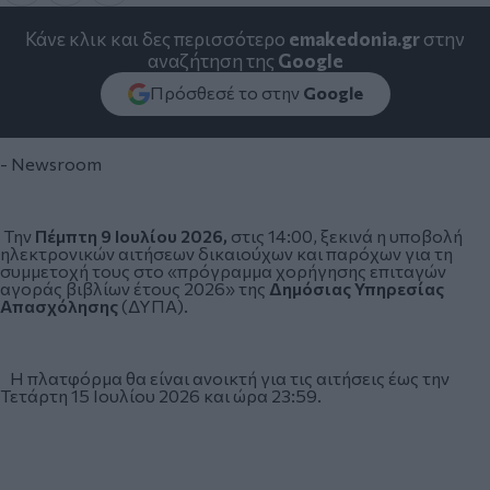
Κάνε κλικ και δες περισσότερο
emakedonia.gr
στην
αναζήτηση της
Google
Πρόσθεσέ το στην
Google
- Newsroom
Την
Πέμπτη 9 Ιουλίου 2026,
στις 14:00, ξεκινά η υποβολή
ηλεκτρονικών αιτήσεων δικαιούχων και παρόχων για τη
συμμετοχή τους στο «πρόγραμμα χορήγησης επιταγών
αγοράς βιβλίων έτους 2026» της
Δημόσιας Υπηρεσίας
Απασχόλησης
(ΔΥΠΑ).
Η πλατφόρμα θα είναι ανοικτή για τις αιτήσεις έως την
Τετάρτη 15 Ιουλίου 2026 και ώρα 23:59.