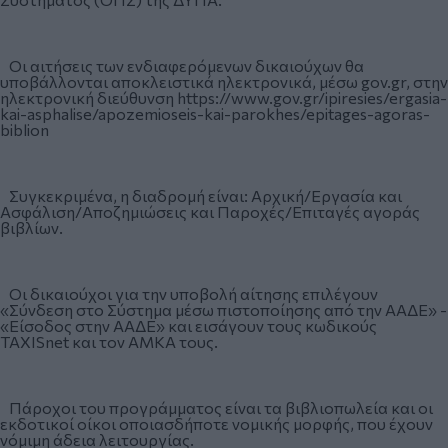
Οι αιτήσεις των ενδιαφερόμενων δικαιούχων θα
υποβάλλονται αποκλειστικά ηλεκτρονικά, μέσω gov.gr, στην
ηλεκτρονική διεύθυνση
https://www.gov.gr/ipiresies/ergasia-
kai-asphalise/apozemioseis-kai-parokhes/epitages-agoras-
biblion
Συγκεκριμένα, η διαδρομή είναι: Αρχική/Εργασία και
Ασφάλιση/Αποζημιώσεις και Παροχές/Επιταγές αγοράς
βιβλίων.
Οι δικαιούχοι για την υποβολή αίτησης επιλέγουν
«Σύνδεση στο Σύστημα μέσω πιστοποίησης από την ΑΑΔΕ» -
«Είσοδος στην ΑΑΔΕ» και εισάγουν τους κωδικούς
TAXISnet και τον ΑΜΚΑ τους.
Πάροχοι του προγράμματος είναι τα βιβλιοπωλεία και οι
εκδοτικοί οίκοι οποιασδήποτε νομικής μορφής, που έχουν
νόμιμη άδεια λειτουργίας.