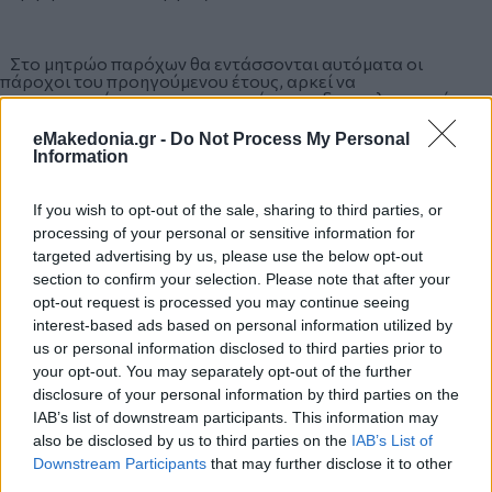
Στο μητρώο παρόχων θα εντάσσονται αυτόματα οι
πάροχοι του προηγούμενου έτους, αρκεί να
επικαιροποιήσουν τη συμμετοχή και τα δικαιολογητικά
τους.
eMakedonia.gr -
Do Not Process My Personal
Information
Οι αιτήσεις των νέων ενδιαφερόμενων παρόχων θα
υποβάλλονται, αποκλειστικά ηλεκτρονικά μέσω της Ενιαίας
If you wish to opt-out of the sale, sharing to third parties, or
Ψηφιακής Πύλης του Ελληνικού Δημοσίου gov.gr, στην
processing of your personal or sensitive information for
ηλεκτρονική
targeted advertising by us, please use the below opt-out
διεύθυνση:
https://www.gov.gr/ipiresies/ergasia-kai-
asphalise/apozemioseis-kai-parokhes/parokhoi-epitagon-
section to confirm your selection. Please note that after your
agoras-biblion
opt-out request is processed you may continue seeing
interest-based ads based on personal information utilized by
us or personal information disclosed to third parties prior to
Η διαδρομή είναι: Αρχική/Εργασία και Ασφάλιση/
your opt-out. You may separately opt-out of the further
Αποζημιώσεις και Παροχές/Πάροχοι επιταγών αγοράς
disclosure of your personal information by third parties on the
βιβλίων.
IAB’s list of downstream participants. This information may
also be disclosed by us to third parties on the
IAB’s List of
Downstream Participants
that may further disclose it to other
Σημειώνεται ότι οι πάροχοι που επιθυμούν να κάνουν
third parties.
αίτηση για πολλά υποκαταστήματα θα πρέπει να έχουν