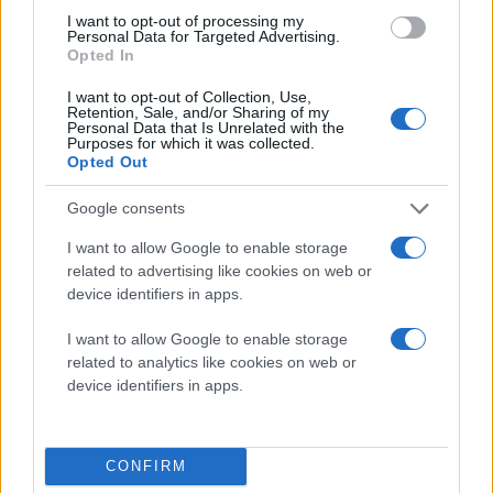
I want to opt-out of processing my
πριν 33 λεπτά
Personal Data for Targeted Advertising.
Ρωσικό drone χτύπησε
Opted In
φορτηγό πλοίο που
μετέφερε όπλα για την
I want to opt-out of Collection, Use,
Retention, Sale, and/or Sharing of my
Ουκρανία στη Μαύρη
Personal Data that Is Unrelated with the
Θάλασσα
Purposes for which it was collected.
Opted Out
Όπως μετέδωσε σήμερα το
ρωσικό πρακτορείο
Google consents
ειδήσεων Interfax επικαλούμενο
το υπουργείο Άμυνας της
I want to allow Google to enable storage
related to advertising like cookies on web or
Ρωσίας
device identifiers in apps.
Ρωσία
Ουκρανία
I want to allow Google to enable storage
πριν 45 λεπτά
related to analytics like cookies on web or
Ρωσία: Πυρκαγιά
device identifiers in apps.
ξέσπασε σε διυλιστήριο
πετρελαίου της
περιφέρειας
CONFIRM
Κρασνοντάρ ύστερα