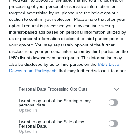
processing of your personal or sensitive information for
targeted advertising by us, please use the below opt-out
section to confirm your selection. Please note that after your
opt-out request is processed you may continue seeing
interest-based ads based on personal information utilized by
us or personal information disclosed to third parties prior to
your opt-out. You may separately opt-out of the further
disclosure of your personal information by third parties on the
IAB’s list of downstream participants. This information may
also be disclosed by us to third parties on the
IAB’s List of
Downstream Participants
that may further disclose it to other
third parties.
Please note that this website/app uses one or more Google
Personal Data Processing Opt Outs
services and may gather and store information including but
not limited to your visit or usage behaviour. You may click to
I want to opt-out of the Sharing of my
personal data.
grant or deny consent to Google and its third-party tags to
Opted In
use your data for below specified purposes in below Google
consent section.
I want to opt-out of the Sale of my
Personal Data.
Διαβάστε περισσότερα
Opted In