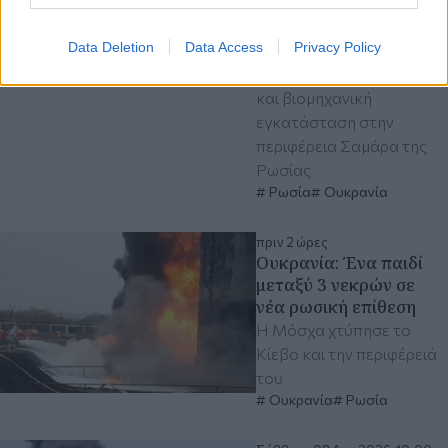
από ουκρανική επίθεση
με drones
Data Deletion
Data Access
Privacy Policy
Μη επανδρωμένα εναέρια
οχήματα στοχοθέτησαν
και βιομηχανική
εγκατάσταση στην
περιφέρεια Σαμάρα της
Ρωσίας
Ρωσία
Ουκρανία
πριν 2 ώρες
Ουκρανία: Ένα παιδί
μεταξύ 3 νεκρών σε
νέα ρωσική επίθεση
Η Μόσχα χτύπησε το
Κίεβο και την περιφέρειά
του
Ουκρανία
Ρωσία