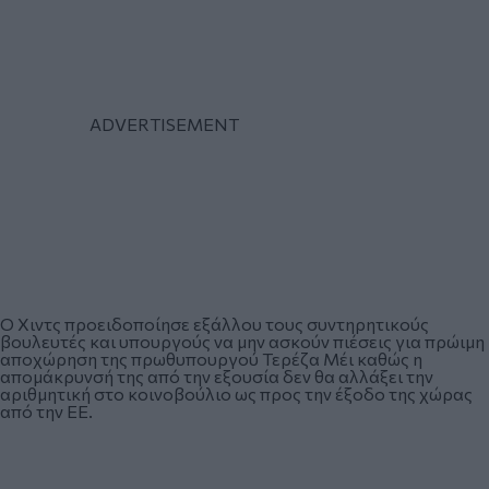
Ο Χιντς προειδοποίησε εξάλλου τους συντηρητικούς
βουλευτές και υπουργούς να μην ασκούν πιέσεις για πρώιμη
αποχώρηση της πρωθυπουργού Τερέζα Μέι καθώς η
απομάκρυνσή της από την εξουσία δεν θα αλλάξει την
αριθμητική στο κοινοβούλιο ως προς την έξοδο της χώρας
από την ΕΕ.