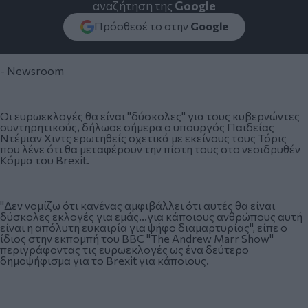
αναζήτηση της
Google
Πρόσθεσέ το στην
Google
- Newsroom
Οι ευρωεκλογές θα είναι "δύσκολες" για τους κυβερνώντες
συντηρητικούς, δήλωσε σήμερα ο υπουργός Παιδείας
Ντέμιαν Χιντς ερωτηθείς σχετικά με εκείνους τους Τόρις
που λένε ότι θα μεταφέρουν την πίστη τους στο νεοιδρυθέν
Κόμμα του Brexit.
"Δεν νομίζω ότι κανένας αμφιβάλλει ότι αυτές θα είναι
δύσκολες εκλογές για εμάς...για κάποιους ανθρώπους αυτή
είναι η απόλυτη ευκαιρία για ψήφο διαμαρτυρίας", είπε ο
ίδιος στην εκπομπή του BBC "The Andrew Marr Show"
περιγράφοντας τις ευρωεκλογές ως ένα δεύτερο
δημοψήφισμα για το Brexit για κάποιους.