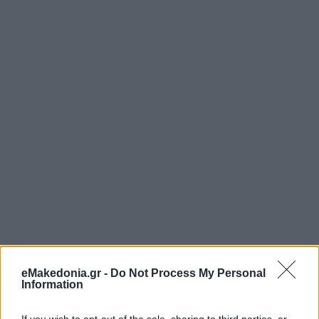
eMakedonia.gr -
Do Not Process My Personal
Information
If you wish to opt-out of the sale, sharing to third parties, or