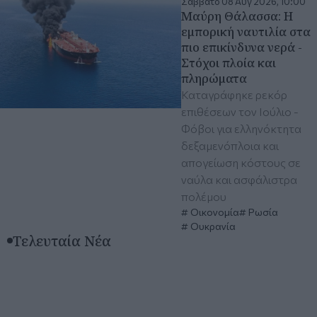
Σάββατο 08 Αυγ 2026, 10:00
Μαύρη Θάλασσα: Η
εμπορική ναυτιλία στα
πιο επικίνδυνα νερά -
Στόχοι πλοία και
πληρώματα
Καταγράφηκε ρεκόρ
επιθέσεων τον Ιούλιο -
Φόβοι για ελληνόκτητα
δεξαμενόπλοια και
απογείωση κόστους σε
ναύλα και ασφάλιστρα
πολέμου
Οικονομία
Ρωσία
Ουκρανία
Τελευταία Νέα