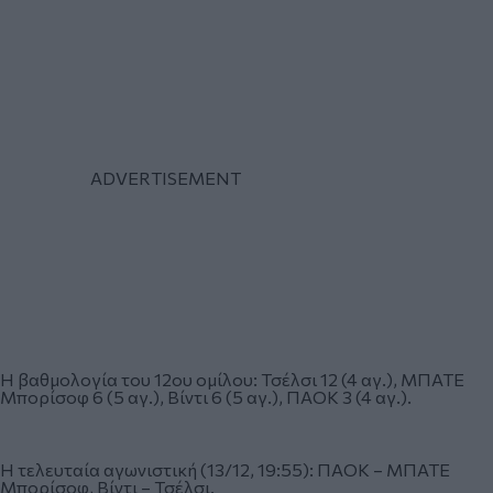
Η βαθμολογία του 12ου ομίλου: Τσέλσι 12 (4 αγ.), ΜΠΑΤΕ
Μπορίσοφ 6 (5 αγ.), Βίντι 6 (5 αγ.), ΠΑΟΚ 3 (4 αγ.).
Η τελευταία αγωνιστική (13/12, 19:55): ΠΑΟΚ – ΜΠΑΤΕ
Μπορίσοφ, Βίντι – Τσέλσι.