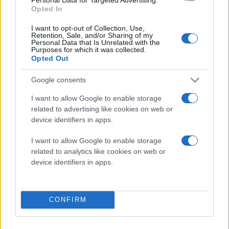
Opted In
I want to opt-out of Collection, Use,
Retention, Sale, and/or Sharing of my
Personal Data that Is Unrelated with the
Purposes for which it was collected.
Opted Out
Google consents
Διαβάστε περισσότερα
I want to allow Google to enable storage
related to advertising like cookies on web or
device identifiers in apps.
Πέμπτη 29 Νοε 2018, 23:50
Άνευ όρων παράδοση
του ΠΑΟΚ στην Τσέλσι
I want to allow Google to enable storage
(videos)
related to analytics like cookies on web or
device identifiers in apps.
Η βαριά ήττα με 4-0 στο
Στάμφορντ Μπριτζ δεν
έχει σημαντικές
CONFIRM
επιπτώσεις στην
προσπάθεια της
ελληνικής ομάδας για