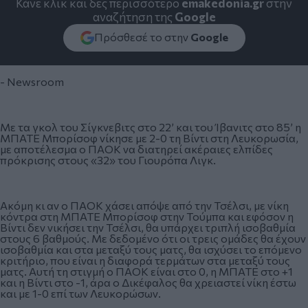
Κάνε κλικ και δες περισσότερο
emakedonia.gr
στην
αναζήτηση της
Google
Πρόσθεσέ το στην
Google
- Newsroom
Με τα γκολ του Σίγκνεβιτς στο 22’ και του Ίβανιτς στο 85’ η
ΜΠΑΤΕ Μπορίσοφ νίκησε με 2-0 τη Βίντι στη Λευκορωσία,
με αποτέλεσμα ο ΠΑΟΚ να διατηρεί ακέραιες ελπίδες
πρόκρισης στους «32» του Γιουρόπα Λιγκ.
Ακόμη κι αν ο ΠΑΟΚ χάσει απόψε από την Τσέλσι, με νίκη
κόντρα στη ΜΠΑΤΕ Μπορίσοφ στην Τούμπα και εφόσον η
Βίντι δεν νικήσει την Τσέλσι, θα υπάρχει τριπλή ισοβαθμία
στους 6 βαθμούς. Με δεδομένο ότι οι τρεις ομάδες θα έχουν
ισοβαθμία και στα μεταξύ τους ματς, θα ισχύσει το επόμενο
κριτήριο, που είναι η διαφορά τερμάτων στα μεταξύ τους
ματς. Αυτή τη στιγμή ο ΠΑΟΚ είναι στο 0, η ΜΠΑΤΕ στο +1
και η Βίντι στο -1, άρα ο Δικέφαλος θα χρειαστεί νίκη έστω
και με 1-0 επί των Λευκορώσων.