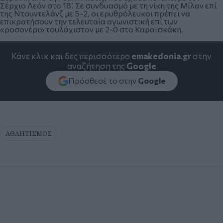
Σέρχιο Λεόν στο 18’. Σε συνδυασμό με τη νίκη της Μίλαν επί
της Ντουντελάνζ με 5-2, οι ερυθρόλευκοι πρέπει να
επικρατήσουν την τελευταία αγωνιστική επί των
«ροσονέρι» τουλάχιστον με 2-0 στο Καραϊσκάκη.
Κάνε κλικ και δες περισσότερο
emakedonia.gr
στην
αναζήτηση της
Google
Πρόσθεσέ το στην
Google
ΑΘΛΗΤΙΣΜΟΣ