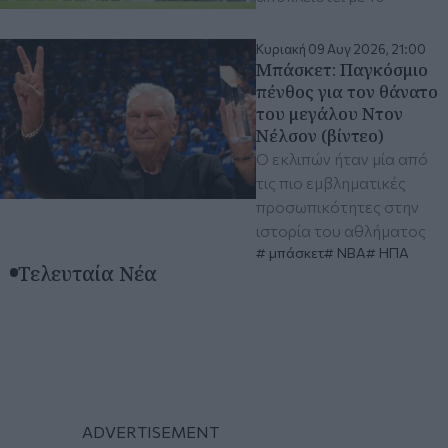
Κυριακή 09 Αυγ 2026, 21:00
Μπάσκετ: Παγκόσμιο
πένθος για τον θάνατο
του μεγάλου Ντον
Νέλσον (βίντεο)
Ο εκλιπών ήταν μία από
τις πιο εμβληματικές
προσωπικότητες στην
ιστορία του αθλήματος
μπάσκετ
ΝΒΑ
ΗΠΑ
Τελευταία Νέα