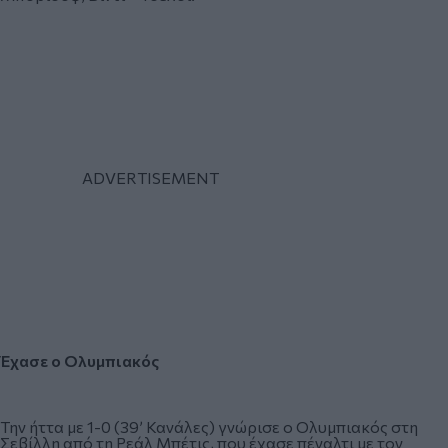
Έχασε ο Ολυμπιακός
Την ήττα με 1-0 (39’ Κανάλες) γνώρισε ο Ολυμπιακός στη
Σεβίλλη από τη Ρεάλ Μπέτις, που έχασε πέναλτι με τον