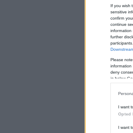
If you wish 
sensitive in
confirm you
continue se
information 
further disc
participants
Downstream 
Please note
information 
deny consent
in below Go
Persona
I want t
Opted 
I want t