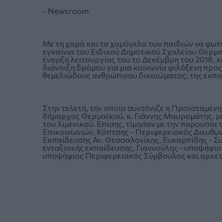
- Newsroom
Με τη χαρά και τα χαμόγελα των παιδιών να φω
εγκαίνια του Ειδικού Δημοτικού Σχολείου Θερμα
έναρξη λειτουργίας του το Δεκέμβρη του 2018, 
διάνοιξη δρόμου για μια κοινωνία φιλόξενη προ
θεμελιώδους ανθρώπινου δικαιώματος, της εκπα
Στην τελετή, την οποία συντόνιζε η Προϊσταμέν
δήμαρχος Θερμαϊκού, κ. Γιάννης Μαυρομάτης, μ
του λιμενικού. Επίσης, τίμησαν με την παρουσία
Επικοινωνιών, Κόπτσης - Περιφερειακός Διευθυ
Εκπαίδευσης Αν. Θεσσαλονίκης, Ευκαρπίδης - Συ
ενταξιακής εκπαίδευσης, Γιαννούλης - υποψήφι
υποψήφιος Περιφερειακός Σύμβουλος και αρκετ