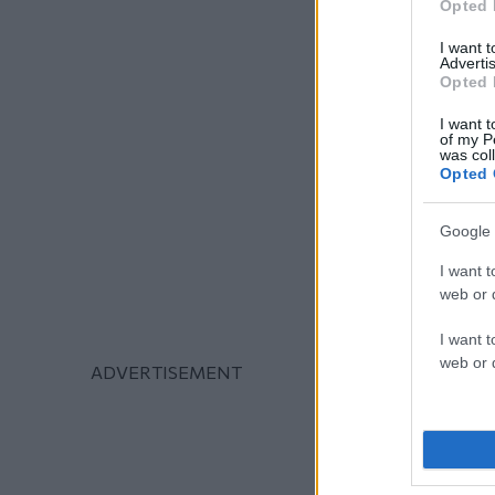
Opted 
I want 
Advertis
Opted 
I want t
of my P
was col
Opted 
Google 
I want t
web or d
I want t
web or d