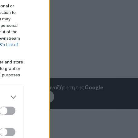
sonal or
ection to
ou may
 personal
out of the
 downstream
B’s List of
er and store
to grant or
ed purposes
emakedonia.gr
στην αναζήτηση της
Google
εσέ το στην
Google