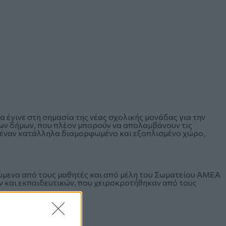
α έγινε στη σημασία της νέας σχολικής μονάδας για την
ων δήμων, που πλέον μπορούν να απολαμβάνουν τις
ε έναν κατάλληλα διαμορφωμένο και εξοπλισμένο χώρο,
μενα από τους μαθητές και από μέλη του Σωματείου ΑΜΕΑ
 και εκπαιδευτικών, που χειροκροτήθηκαν από τους