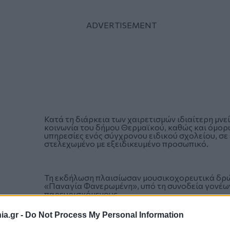
Κατά τη διάρκεια των χαιρετισμών ιδιαίτερη μνεί
κοινωνία του δήμου Θερμαϊκού, καθώς και όμορ
υπηρεσίες ενός σύγχρονου ειδικού σχολείου, σ
στελεχωμένο με εξειδικευμένο προσωπικό.
Τη εκδήλωση πλαισίωσαν μουσικοχορευτικά δρώ
«Παναγία Φανερωμένη», υπό τη συνοδεία γονέων
παρευρισκόμενους.
a.gr -
Do Not Process My Personal Information