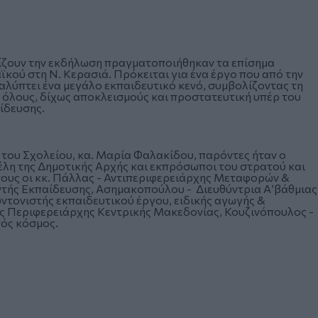
τίζουν την εκδήλωση πραγματοποιήθηκαν τα επίσημα
ϊκού στη Ν. Κερασιά. Πρόκειται για ένα έργο που από την
καλύπτει ένα μεγάλο εκπαιδευτικό κενό, συμβολίζοντας τη
ς όλους, δίχως αποκλεισμούς και προστατευτική υπέρ του
ίδευσης.
η του Σχολείου, κα. Μαρία Φαλακίδου, παρόντες ήταν ο
έλη της Δημοτικής Αρχής και εκπρόσωποι του στρατού και
 τους οι κκ. Πάλλας - Αντιπεριφερειάρχης Μεταφορών &
ντής Εκπαίδευσης, Ασημακοπούλου - Διευθύντρια Α’βάθμιας
ντονιστής εκπαιδευτικού έργου, ειδικής αγωγής &
ος Περιφερειάρχης Κεντρικής Μακεδονίας, Κουζινόπουλος -
ός κόσμος.