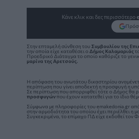
Κάνε κλικ και δες περισσότερο
Πρόσθ
Στην επταμελή σύνθεση του
Συμβουλίου της Επι
την οποία είχε καταθέσει ο
Δήμος Καλαμαριάς
το
Προεδρικό Διάταγμα το οποίο καθόριζε το γενι
μαρίνα της Αρετσούς
.
Η απόφαση του ανωτάτου δικαστηρίου αναμένετα
περίπτωση που γίνει αποδεκτή η προσφυγή η υπό
Σε περίπτωση που απορριφθεί τότε ο Δήμος θα ρ
προσφυγών
που έχουν κατατεθεί για το ίδιο θέμ
Σύμφωνα με πληροφορίες του
emakedonia.gr
από
στην αρμοδιότητα του οποίου έχει περιέλθει η μ
Συγκεκριμένα, το επίμαχο ΠΔ είχε εκδοθεί τον 