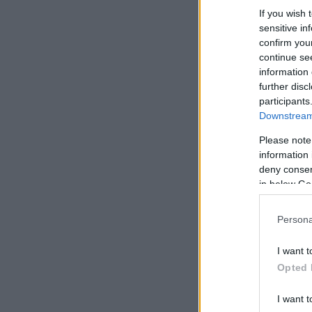
If you wish 
sensitive in
confirm you
continue se
information 
further disc
participants
Downstream 
Please note
information 
deny consent
in below Go
Persona
I want t
Opted 
I want t