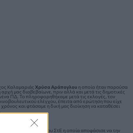
χος Καλαμαριάς
Χρύσα Αράπογλου
η οποία ήταν παρούσα
 αρχή μας διαβεβαίωνε, πριν αλλά και μετά τις δημοτικές
νένα ΠΔ. Το πληροφορηθήκαμε μετά τις εκλογές, τον
οινοβουλευτικού ελέγχου, έπειτα από ερώτηση που είχε
 χρόνος και φτάσαμε η δική μας διοίκηση να καταθέσει
.
 πενταμελή σύνθεση του ΣτΕ η οποία αποφάσισε να την