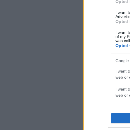
Opted 
I want 
Advertis
Opted 
I want t
of my P
was col
Opted 
Google 
I want t
web or d
I want t
web or d