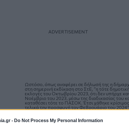
Ωστόσο, όπως αναφέρει σε δήλωσή της η δήμαρ
στη σημερινή εκδίκαση στο ΣτΕ, “η τότε δημοτική
εκλογές του Οκτωβρίου 2023, ότι δεν υπήρχε κα
Νοέμβριο του 2023, μέσω της διαδικασίας του κ
καταθέσει τότε το ΠΑΣΟΚ. Έτσι χάθηκε κρίσιμος
τελικά την προσφυγή τον Φεβρουάριο του 2024”
a.gr -
Do Not Process My Personal Information
Η πρώτη συζήτηση επί της προσφυγής έγινε στην