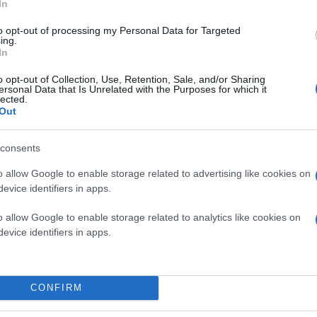
In
to opt-out of processing my Personal Data for Targeted
ing.
In
o opt-out of Collection, Use, Retention, Sale, and/or Sharing
ersonal Data that Is Unrelated with the Purposes for which it
lected.
Out
consents
Οι άλλες δύο προσφυγές
o allow Google to enable storage related to advertising like cookies on
evice identifiers in apps.
Ο
Δήμος Καλαμαριάς
έχει καταθέσει και άλλες 
o allow Google to enable storage related to analytics like cookies on
στρέφεται κατά της Κοινής Υπουργικής Απόφασης
evice identifiers in apps.
περιβαλλοντικοί όροι της μαρίνας. Η προσφυγή 
της.
CONFIRM
Η τελευταία προσφυγή, τρίτη στη σειρά, κατατέ
διακήρυξη του διαγωνισμού για την παραχώρηση