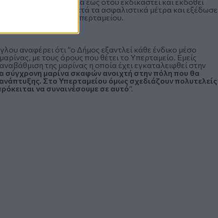
ιαγωνιστική διαδικασία έως ότου εκδικαστεί και εκδοθεί
 του το ΣτΕ έκανε δεκτά τα ασφαλιστικά μέτρα και εξέδωσε
εθνή διαγωνισμό του Υπερταμείου.
λου αναφέρει ότι “ο Δήμος εξαντλεί κάθε ένδικο μέσο
αρίνας, με τους όρους που θέτει το Υπερταμείο. Εμείς
αναβάθμιση της μαρίνας η οποία έχει εγκαταλειφθεί στην
ία σύγχρονη μαρίνα σκαφών ανοιχτή στην πόλη που θα
 ανάπτυξης.
Στο Υπερταμείου όμως σχεδιάζουν πολυτελείς
 πρόκειται να συναινέσουμε σε αυτό
”.