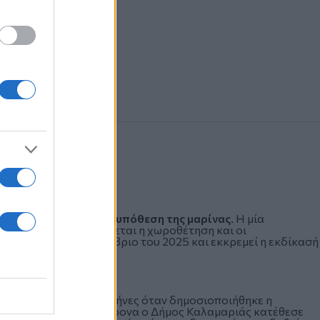
δύο προσφυγές για την
υπόθεση της μαρίνας
. Η μία
 με την οποία εγκρίνεται η χωροθέτηση και οι
κατατέθηκε τον Οκτώβριο του 2025 και εκκρεμεί η εκδίκασή
θηκε πριν από λίγους μήνες όταν δημοσιοποιήθηκε η
 της μαρίνας. Ταυτόχρονα ο Δήμος Καλαμαριάς κατέθεσε