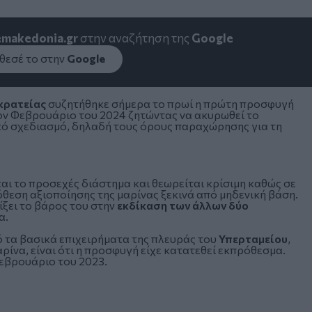
emakedonia.gr
στην αναζήτηση της
Google
εσέ το στην
Google
κρατείας
συζητήθηκε σήμερα το πρωί η πρώτη προσφυγή
ν Φεβρουάριο του 2024 ζητώντας να ακυρωθεί το
κό σχεδιασμό, δηλαδή τους όρους παραχώρησης για τη
ι το προσεχές διάστημα και θεωρείται κρίσιμη καθώς σε
θεση αξιοποίησης της μαρίνας ξεκινά από μηδενική βάση.
ίξει το βάρος του στην
εκδίκαση των άλλων δύο
α.
 τα βασικά επιχειρήματα της πλευράς του
Υπερταμείου
,
αρίνα, είναι ότι η προσφυγή είχε κατατεθεί εκπρόθεσμα.
Φεβρουάριο του 2023.