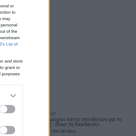
νος σπουδαιότητας”.
sonal or
ection to
ou may
 personal
out of the
 downstream
B’s List of
er and store
to grant or
ed purposes
Τρίτη 31 Μαρ 2026, 17:07
Καλαμαριά: «Ναυμαχία» πέντε επενδυτών για τη
Μαρίνα Αρετσούς - Ποιοι τη διεκδικούν
ΘΕΣΣΑΛΟΝΙΚΗ
ΟΙΚΟΝΟΜΙΑ