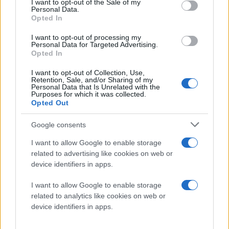
I want to opt-out of the Sale of my
Personal Data.
Opted In
I want to opt-out of processing my
Personal Data for Targeted Advertising.
Opted In
Διαβάστε περισσότερα
I want to opt-out of Collection, Use,
Retention, Sale, and/or Sharing of my
Personal Data that Is Unrelated with the
Purposes for which it was collected.
πριν 2 ώρες
Opted Out
Μ. Χαρακόπουλος για
απάντηση Υφ.
Google consents
Αγροτικής Ανάπτυξης:
Να αλλάξει το θεσμικό
I want to allow Google to enable storage
πλαίσιο αποζημιώσεων
related to advertising like cookies on web or
για βιολογικά προϊόντα
device identifiers in apps.
Ως βουλευτής του νομού,
I want to allow Google to enable storage
θα συνεχίσω να
related to analytics like cookies on web or
διεκδικώ την άμεση
device identifiers in apps.
στήριξη των παραγωγών
μας, τονίζει