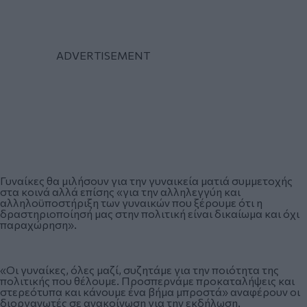
Γυναίκες θα μιλήσουν για την γυναικεία ματιά συμμετοχής
στα κοινά αλλά επίσης «για την αλληλεγγύη και
αλληλοϋποστήριξη των γυναικών που ξέρουμε ότι η
δραστηριοποίησή μας στην πολιτική είναι δικαίωμα και όχι
παραχώρηση».
«Οι γυναίκες, όλες μαζί, συζητάμε για την ποιότητα της
πολιτικής που θέλουμε. Προσπερνάμε προκαταλήψεις και
στερεότυπα και κάνουμε ένα βήμα μπροστά» αναφέρουν οι
διοργανωτές σε ανακοίνωση για την εκδήλωση.