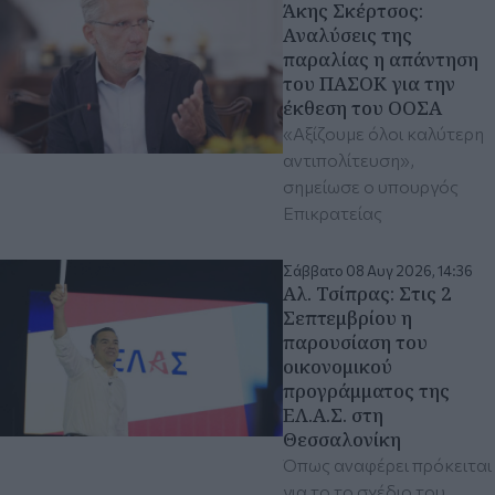
Άκης Σκέρτσος:
Aναλύσεις της
παραλίας η απάντηση
του ΠΑΣΟΚ για την
έκθεση του ΟΟΣΑ
«Αξίζουμε όλοι καλύτερη
αντιπολίτευση»,
σημείωσε ο υπουργός
Επικρατείας
Σάββατο 08 Αυγ 2026, 14:36
Αλ. Τσίπρας: Στις 2
Σεπτεμβρίου η
παρουσίαση του
οικονομικού
προγράμματος της
ΕΛ.Α.Σ. στη
Θεσσαλονίκη
Όπως αναφέρει πρόκειται
για το το σχέδιο του