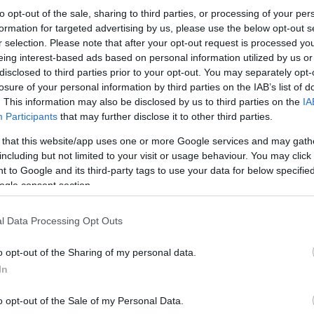
to opt-out of the sale, sharing to third parties, or processing of your per
formation for targeted advertising by us, please use the below opt-out s
r selection. Please note that after your opt-out request is processed y
eing interest-based ads based on personal information utilized by us or
disclosed to third parties prior to your opt-out. You may separately opt-
losure of your personal information by third parties on the IAB’s list of
. This information may also be disclosed by us to third parties on the
IA
Participants
that may further disclose it to other third parties.
 that this website/app uses one or more Google services and may gath
including but not limited to your visit or usage behaviour. You may click 
 to Google and its third-party tags to use your data for below specifi
ogle consent section.
l Data Processing Opt Outs
Αναφέρεται ακόμη πως η κυβέρνηση θα πρέπει να
o opt-out of the Sharing of my personal data.
Μαΐου. Επίσης, πως η σημερινή ήταν η τρίτη φορ
In
και πως η σημερινή διαδικασία είδε τον αριθμό 
το 2016. Επίσης, πως πρόκειται για πρόωρες εκ
περάσει τον προϋπολογισμό- κυρίως λόγω της δ
o opt-out of the Sale of my Personal Data.
είδαν πως δεν συνεχίζεται ο διάλογος για το ζή