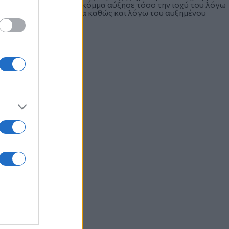
αι πως το ακροδεξιό κόμμα αύξησε τόσο την ισχύ του λόγω
 που επέφερε στη χώρα καθώς και λόγω του αυξημένου