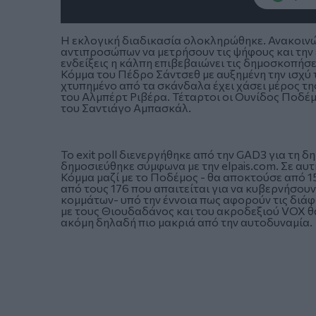
Η εκλογική διαδικασία ολοκληρώθηκε. Ανακοινώθηκ
αντιπροσώπων να μετρήσουν τις ψήφους και την 
ενδείξεις η κάλπη επιβεβαιώνει τις δημοσκοπήσ
Κόμμα του Πέδρο Σάντσεθ με αυξημένη την ισχύ 
χτυπημένο από τα σκάνδαλα έχει χάσει μέρος τη
του Αλμπέρτ Ριβέρα. Τέταρτοι οι Ουνίδος Ποδέ
του Σαντιάγο Αμπασκάλ.
Το exit poll διενεργήθηκε από την GAD3 για τη δ
δημοσιεύθηκε σύμφωνα με την elpais.com. Σε αυ
Κόμμα μαζί με το Ποδέμος - θα αποκτούσε από 1
από τους 176 που απαιτείται για να κυβερνήσου
κομμάτων- υπό την έννοια πως αφορούν τις διά
με τους Θιουδαδάνος και του ακροδεξιού VOX θα
ακόμη δηλαδή πιο μακριά από την αυτοδυναμία.