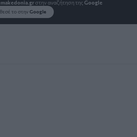
emakedonia.gr
στην αναζήτηση της
Google
εσέ το στην
Google