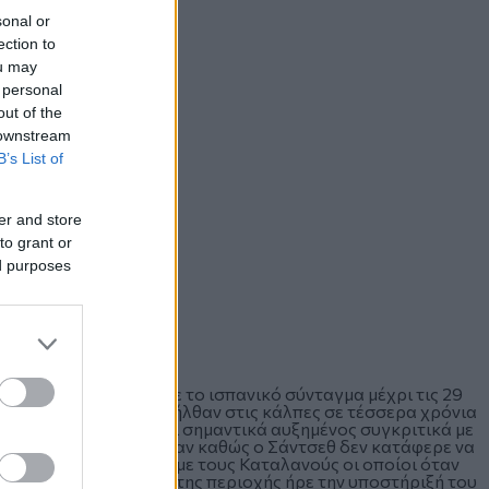
sonal or
ection to
ou may
 personal
out of the
 downstream
B’s List of
er and store
to grant or
ed purposes
 συσταθεί σύμφωνα με το ισπανικό σύνταγμα μέχρι τις 29
ά που οι Ισπανοί προσήλθαν στις κάλπες σε τέσσερα χρόνια
της συμμετοχής να είναι σημαντικά αυξημένος συγκριτικά με
λογές που διενεργήθηκαν καθώς ο Σάντσεθ δεν κατάφερε να
ιαφωνίας που υπήρχε με τους Καταλανούς οι οποίοι όταν
τημα της ανεξαρτησίας της περιοχής ήρε την υποστήριξή του