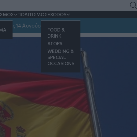
δικομματισμού
ΙΣΜΟΣ
ΠΟΛΙΤΙΣΜΟΣ
EXODOS
ου ακροδεξιού VOX
 14 Αυγούστου
ΗΜΑ
FOOD &
DRINK
ΑΓΟΡΑ
WEDDING &
SPECIAL
OCCASIONS