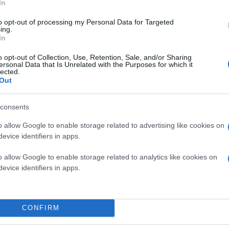
In
στον σοσιαλιστή πρωθυπουργό. Τέλος, αναφέρετ
του καταλανικού ζητήματος και της αναταραχής
κύματος των μεταναστών.
to opt-out of processing my Personal Data for Targeted
ing.
In
Τα έξιτ πολ έδειξαν:
o opt-out of Collection, Use, Retention, Sale, and/or Sharing
ersonal Data that Is Unrelated with the Purposes for which it
lected.
Out
consents
o allow Google to enable storage related to advertising like cookies on
evice identifiers in apps.
o allow Google to enable storage related to analytics like cookies on
evice identifiers in apps.
CONFIRM