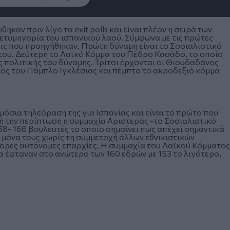
αν πριν λίγο τα exit polls και είναι πλέον η σειρά των
ετυμηγορία του ισπανικού λαού. Σύμφωνα με τις πρώτες
εις που προηγήθηκαν. Πρώτη δύναμη είναι το Σοσιαλιστικό
του. Δεύτερη το Λαϊκό Κόμμα του Πέδρο Κασάδο, το οποίο
ς πολιτικής του δύναμης. Τρίτοι έρχονται οι Θιουδαδάνος
μος του Πάμπλο Ιγκλέσιας και πέμπτο το ακροδεξιό κόμμα
ημόσια τηλεόραση της για Ισπανίας και είναι το πρώτο που
τή την περίπτωση η συμμαχία Αριστεράς -το Σοσιαλιστικό
58- 166 βουλευτές το οποίο σημαίνει πως απέχει σημαντικά
ν μόνα τους χωρίς τη συμμετοχή άλλων εθνικιστικών
φορες αυτόνομες επαρχίες. Η συμμαχία του Λαϊκού Κόμματος
 έφταναν στο ανώτερο των 160 εδρών με 153 το λιγότερο,