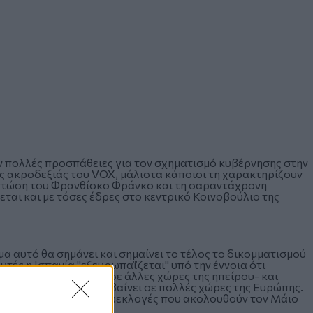
ν πολλές προσπάθειες για τον σχηματισμό κυβέρνησης στην
ης ακροδεξιάς του VOX, μάλιστα κάποιοι τη χαρακτηρίζουν
ν πτώση του Φρανθίσκο Φράνκο και τη σαραντάχρονη
ται και με τόσες έδρες στο κεντρικό Κοινοβούλιο της
α αυτό θα σημάνει και σημαίνει το τέλος το δικομματισμού
υτές η Ισπανία "εξευρωπαΐζεται" υπό την έννοια ότι
 όπως συμβαίνει και σε άλλες χώρες της ηπείρου- και
 του, όπως επίσης συμβαίνει σε πολλές χώρες της Ευρώπης.
μια δοκιμή για τις ευρωεκλογές που ακολουθούν τον Μάιο