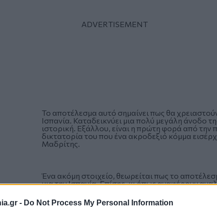
Το αποτέλεσμα αυτό σημαίνει πως θα χρειαστού
Ισπανία. Καταδεικνύει μια πολύ μεγάλη άνοδο τ
ιστορική. Εξάλλου, είναι η πρώτη φορά από τη
δικτατορία του που ένα ακροδεξιό κόμμα εισέρχε
Μαδρίτης.
Ένα ακόμη στοιχείο, θεωρείται πως το αποτέλεσμ
για την Ισπανία. Επίσης, κι όπως αναφέρουν αναλ
ακολουθεί το τέλος ακριβώς του δικομματισμού -
βλέπει ένα κόμμα ακροδεξιό να αυξάνει την ισχύ
a.gr -
Do Not Process My Personal Information
Επίσης, θεωρητικά το αποτέλεσμα αποτελεί και 
και θεωρούνται σημαντικές και κρίσιμες.