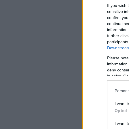
If you wish 
sensitive in
confirm you
continue se
information 
further disc
participants
Downstream 
Please note
information 
deny consent
in below Go
Persona
I want t
Opted 
I want t