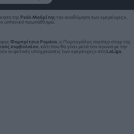
ίκηση της
Ρεάλ Μαδρίτης
την αναδόμηση των «μερένχες»,
ο ισπανικό πρωτάθλημα.
άφος
Φαμπρίτσιο Ρομάνο
, ο Πορτογάλος σούπερ σταρ της
τούς συμβολαίου
, κάτι που θα γίνει μετά τον αγώνα με την
ούν οι φετινές υποχρεώσεις των «μερένχες» στη
LaLiga
.