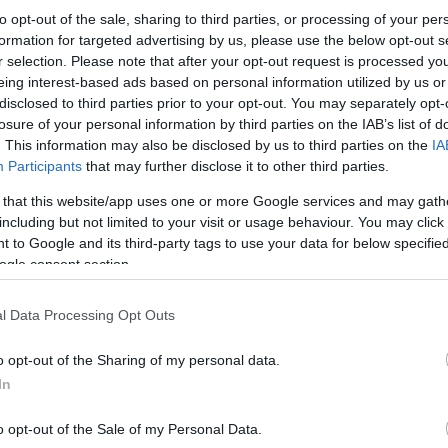
Μάλιστα, ο
«Special One»
προτίθεται να παρακο
to opt-out of the sale, sharing to third parties, or processing of your per
formation for targeted advertising by us, please use the below opt-out s
r selection. Please note that after your opt-out request is processed y
Στην προηγούμενη θητεία του στη Ρεάλ Μαδρίτης
eing interest-based ads based on personal information utilized by us or
νίκες, 28 ισοπαλίες και 23 ήττες (με 476-171 γκ
disclosed to third parties prior to your opt-out. You may separately opt-
κέρδισε
ένα πρωτάθλημα Ισπανίας, ένα κύπελλ
losure of your personal information by third parties on the IAB’s list of
. This information may also be disclosed by us to third parties on the
IA
Participants
that may further disclose it to other third parties.
 that this website/app uses one or more Google services and may gath
including but not limited to your visit or usage behaviour. You may click 
 to Google and its third-party tags to use your data for below specifi
ogle consent section.
l Data Processing Opt Outs
o opt-out of the Sharing of my personal data.
In
o opt-out of the Sale of my Personal Data.