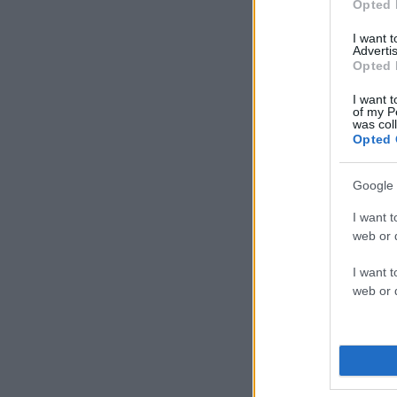
Opted 
I want 
Advertis
Opted 
I want t
of my P
was col
Opted 
Google 
I want t
web or d
I want t
web or d