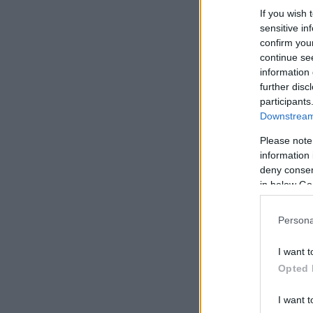
If you wish 
sensitive in
confirm you
continue se
information 
further disc
participants
Downstream 
Please note
information 
deny consent
in below Go
Persona
I want t
Opted 
I want t