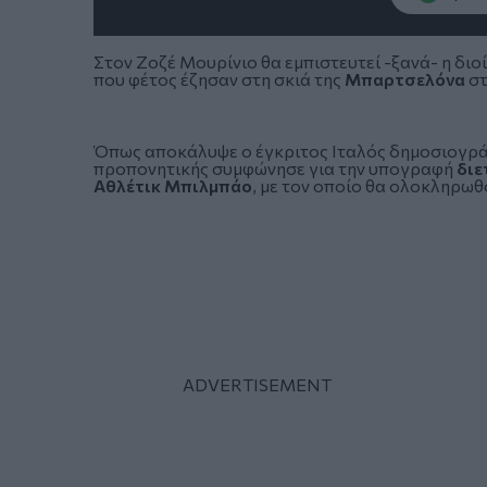
Στον
Ζοζέ Μουρίνιο
θα εμπιστευτεί -ξανά- η διο
που φέτος έζησαν στη σκιά της
Μπαρτσελόνα
στ
Όπως αποκάλυψε ο έγκριτος Ιταλός δημοσιογρ
προπονητικής συμφώνησε για την υπογραφή
διε
Αθλέτικ Μπιλμπάο
, με τον οποίο θα ολοκληρωθ