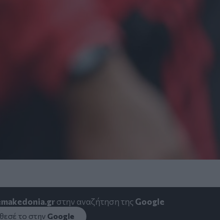
emakedonia.gr
στην αναζήτηση της
Google
εσέ το στην
Google