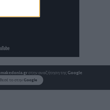
emakedonia.gr
στην αναζήτηση της
Google
εσέ το στην
Google