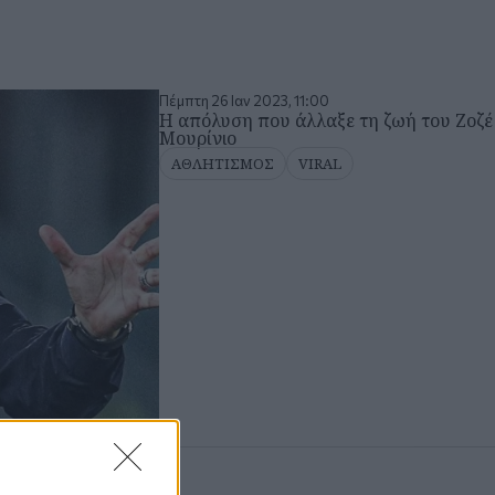
Πέμπτη 26 Ιαν 2023, 11:00
Η απόλυση που άλλαξε τη ζωή του Ζοζέ
Μουρίνιο
ΑΘΛΗΤΙΣΜΟΣ
VIRAL