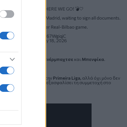
 back to Real Madrid, HERE WE GO! 💣🤍
sé Mourinho and Real Madrid, waiting to sign all documents.
JM to travel to Madrid after Real-Bilbao game.
ack.
pic.twitter.com/K267WgiqjC
(@FabrizioRomano)
May 18, 2026
ντ, Τότεναμ, Ρόμα, Φενέρμπαχτσε
και
Μπενφίκα
.
ολοκλήρωσε αήττητη την
Primeira Liga,
αλλά όχι μόνο δεν
ας, αλλά ούτε καν να εξασφαλίσει τη συμμετοχή στο