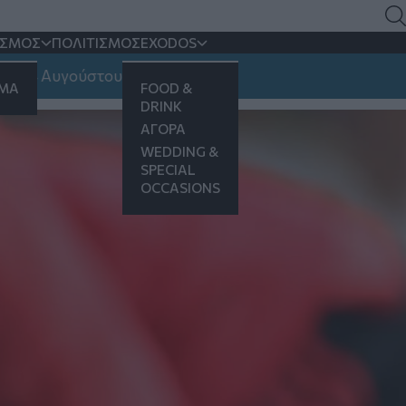
 Ρεάλ Μαδρίτης (βίντεο)
ΙΣΜΟΣ
ΠΟΛΙΤΙΣΜΟΣ
EXODOS
Αυγούστου
ΗΜΑ
FOOD &
DRINK
ΑΓΟΡΑ
WEDDING &
SPECIAL
OCCASIONS