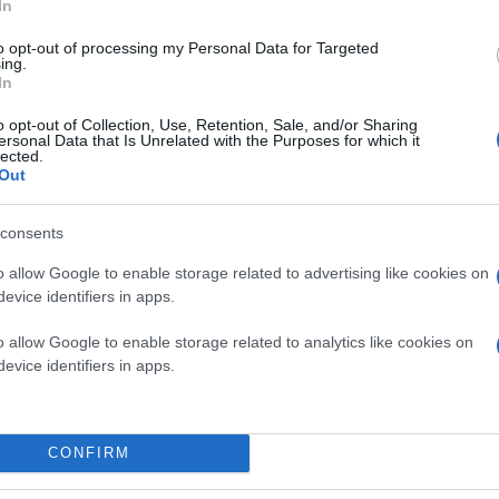
In
🚨 BREAKING: José Mourinho
to opt-out of processing my Personal Data for Targeted
ing.
All terms have been verbally agreed between Jo
In
Plan for initial two year deal, 
o opt-out of Collection, Use, Retention, Sale, and/or Sharing
The Special One is b
ersonal Data that Is Unrelated with the Purposes for which it
lected.
— Fabrizio Romano 
Out
Ακολούθησαν οι
Τσέλσι, Μάντσεστερ Γιουνάιτε
consents
o allow Google to enable storage related to advertising like cookies on
evice identifiers in apps.
Υπό την καθοδήγηση του Μουρίνιο η
Μπενφίκα
κατάφερε να κερδίσει το πρωτάθλημα Πορτογαλί
Champions League της επόμενης σεζόν.
o allow Google to enable storage related to analytics like cookies on
evice identifiers in apps.
CONFIRM