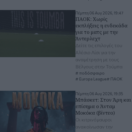
Πέμπτη 06 Αυγ 2026, 19:47
ΠΑΟΚ: Χωρίς
εκπλήξεις η ενδεκάδα
για το ματς με την
Άντερλεχτ
Δείτε τις επιλογές του
Αλέσιο Λίσι για την
αναμέτρηση με τους
Βέλγους στην Τούμπα
ποδόσφαιρο
Europa League
ΠΑΟΚ
Πέμπτη 06 Αυγ 2026, 19:35
Μπάσκετ: Στον Άρη και
επίσημα ο Άνταμ
Μοκόκα (βίντεο)
Οι κιτρινόμαυροι
ανακοίνωσαν την