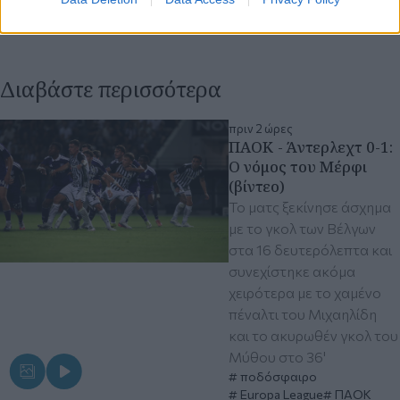
Διαβάστε περισσότερα
πριν 2 ώρες
ΠΑΟΚ - Άντερλεχτ 0-1:
Ο νόμος του Μέρφι
(βίντεο)
Το ματς ξεκίνησε άσχημα
με το γκολ των Βέλγων
στα 16 δευτερόλεπτα και
συνεχίστηκε ακόμα
χειρότερα με το χαμένο
πέναλτι του Μιχαηλίδη
και το ακυρωθέν γκολ του
Μύθου στο 36'
ποδόσφαιρο
Europa League
ΠΑΟΚ