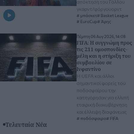
απόκτηση του Γάλλου
γκαρντ/φόργουορντ
μπάσκετ
Basket League
EuroCup
Άρης
Πέμπτη 06 Αυγ 2026, 14:08
FIFA: Η συγγνώμη προς
τις 211 ομοσπονδίες-
μέλη και η στήριξη του
συμβουλίου σε
Ινφαντίνο
Η UEFA και άλλοι
σημαντικοί φορείς του
ποδοσφαίρου την
κατηγόρησαν για ελλιπή
εταιρική διακυβέρνηση
και έλλειψη διαφάνειας
ποδόσφαιρο
FIFA
Τελευταία Νέα