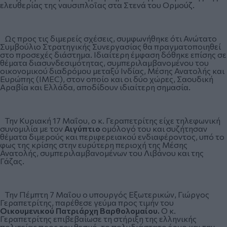
ελευθερίας της ναυσιπλοΐας στα Στενά του Ορμούζ.
Ως προς τις διμερείς σχέσεις, συμφωνήθηκε ότι Ανώτατο
Συμβούλιο Στρατηγικής Συνεργασίας θα πραγματοποιηθεί
στο προσεχές διάστημα. Ιδιαίτερη έμφαση δόθηκε επίσης σε
θέματα διασυνδεσιμότητας, συμπεριλαμβανομένου του
οικονομικού διαδρόμου μεταξύ Ινδίας, Μέσης Ανατολής και
Ευρώπης (IMEC), στον οποίο και οι δύο χώρες, Σαουδική
Αραβία και Ελλάδα, αποδίδουν ιδιαίτερη σημασία.
Την Κυριακή 17 Μαΐου, ο κ. Γεραπετρίτης είχε τηλεφωνική
συνομιλία με τον
Αιγύπτιο
ομόλογό του και συζήτησαν
θέματα διμερούς και περιφερειακού ενδιαφέροντος, υπό το
φως της κρίσης στην ευρύτερη περιοχή της Μέσης
Ανατολής, συμπεριλαμβανομένων του Λιβάνου και της
Γάζας.
Την Πέμπτη 7 Μαΐου ο υπουργός Εξωτερικών, Γιώργος
Γεραπετρίτης, παρέθεσε γεύμα προς τιμήν του
Οικουμενικού Πατριάρχη Βαρθολομαίου.
Ο κ.
Γεραπετρίτης επιβεβαίωσε τη στήριξη της ελληνικής
πολιτείας προς τον θεσμό, το πολυδιάστατο έργο και την