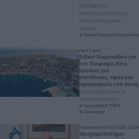
πρόληψη και
αποτελεσματικότερη
πολιτική δημόσιας
υγείας»
Υγεία
Τεχνητή Νοημοσύνη
πριν 2 ώρες
Ειδικό Χωροταξικό για
τον Τουρισμό: Νέοι
κανόνες για
επενδύσεις, νησιά και
προορισμούς υπό πίεση
Ο νέος χάρτης και οι
πέντε κατηγορίες
τουρισμός
ΥΠΕΝ
Οικονομία
Παρασκευή 07 Αυγ 2026, 22:24
Αποχαιρετιστήριο