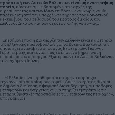
προοπτική των Δυτικών Βαλκανίων είναι μη αναστρέψιμη
πορεία
, πάντοτε όμως βασισμένη στις αρχές της
αιρεσίμοτητας και των ίδιων επιδόσεων και χωρίς καμία
παρέκκλιση από την υποχρέωση τήρησης του κοινοτικού
κεκτημένου, του σεβασμού του κράτους δικαίου, του
Διεθνούς Δικαίου και των σχέσεων καλής γειτονίας».
Επεσήμανε πως η Διακήρυξη των Δελφών είναι η αφετηρία
της ελληνικής πρωτοβουλίας για τα Δυτικά Βαλκάνια, την
οποία έχει αναλάβει ο υπουργός Εξωτερικών, Γιώργος
Γεραπετρίτης και τόνισε πως το επόμενο βήμα είναι η
περιοδεία του υπουργού Εξωτερικών στα Δυτικά Βαλκάνια,
τον ερχόμενο Ιούνιο.
«Η Ελλάδα είναι πρόθυμη και έτοιμη να παράσχει
τεχνογνωσία σε κρίσιμους τομείς, όπως το κράτος δικαίου,
η δημόσια διοίκηση, η ψηφιακή διακυβέρνηση, οι υποδομές
μεταφορών και ενέργειας και να στηρίξει εμπράκτως τις
μεταρρυθμιστικές προσπάθειες των εταίρων της περιοχής»,
υπογράμμισε.
«Πιστεύουμε ότι έχει δοθεί μια νέα δυναμική στην πολιτική