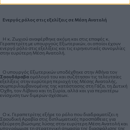
Σπουδών Βενετίας.
Ενεργός ρόλος στις εξελίξεις σε Μέση Ανατολή
Η κ. Ζωχιού αναφέρθηκε ακόμη και στις επαφές κ.
Γεραπετρίτη με υπουργούς Εξωτερικών, οι οποίοι έχουν
ενεργό ρόλο στις εξελίξεις και τις ειρηνευτικές συνομιλίες
στην ευρύτερη Μέση Ανατολή.
Ο υπουργός Εξωτερικών υποδέχθηκε στην Αθήνα τον
Σαουδάραβα
ομόλογό του και συζήτησαν τις τελευταίες
εξελίξεις στην ευρύτερη περιοχή της Μέσης Ανατολής,
συμπεριλαμβανομένης της κατάστασης στη Γάζα, τη Δυτική
Όχθη, τον Λίβανο και τη Συρία, αλλά και για περαιτέρω
ενίσχυση των διμερών σχέσεων.
Ο κ. Γεραπετρίτης εξήρε το ρόλο που διαδραματίζει η
Σαουδική Αραβία στις διπλωματικές προσπάθειες για
εξεύρεση βιώσιμης λύσης στην ευρύτερη Μέση Ανατολή και
υπογράμμισε τη στρατηγική σημασία της διασφάλισης της