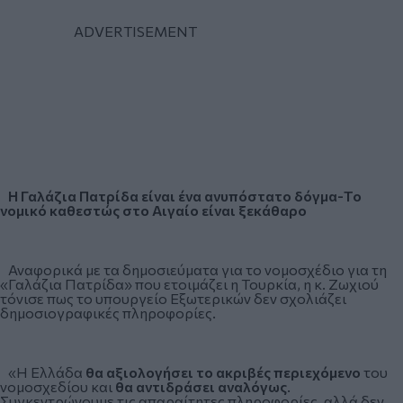
Η Γαλάζια Πατρίδα είναι ένα ανυπόστατο δόγμα-Το
νομικό καθεστώς στο Αιγαίο είναι ξεκάθαρο
Αναφορικά με τα δημοσιεύματα για το νομοσχέδιο για τη
«Γαλάζια Πατρίδα» που ετοιμάζει η Τουρκία, η κ. Ζωχιού
τόνισε πως το υπουργείο Εξωτερικών δεν σχολιάζει
δημοσιογραφικές πληροφορίες.
«Η Ελλάδα
θα αξιολογήσει το ακριβές περιεχόμενο
του
νομοσχεδίου και
θα αντιδράσει αναλόγως
.
Συγκεντρώνουμε τις απαραίτητες πληροφορίες, αλλά δεν