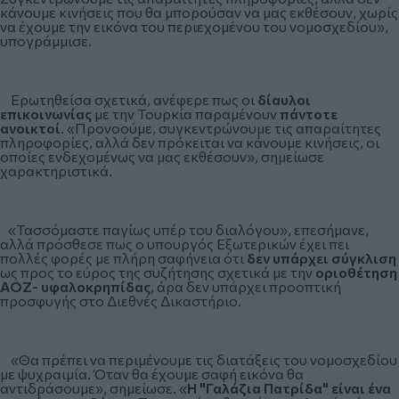
κάνουμε κινήσεις που θα μπορούσαν να μας εκθέσουν, χωρίς
να έχουμε την εικόνα του περιεχομένου του νομοσχεδίου»,
υπογράμμισε.
Ερωτηθείσα σχετικά, ανέφερε πως οι
δίαυλοι
επικοινωνίας
με την Τουρκία παραμένουν
πάντοτε
ανοικτοί
. «Προνοούμε, συγκεντρώνουμε τις απαραίτητες
πληροφορίες, αλλά δεν πρόκειται να κάνουμε κινήσεις, οι
οποίες ενδεχομένως να μας εκθέσουν», σημείωσε
χαρακτηριστικά.
«Τασσόμαστε παγίως υπέρ του διαλόγου», επεσήμανε,
αλλά πρόσθεσε πως ο υπουργός Εξωτερικών έχει πει
πολλές φορές με πλήρη σαφήνεια ότι
δεν υπάρχει σύγκλιση
ως προς το εύρος της συζήτησης σχετικά με την
οριοθέτηση
ΑΟΖ- υφαλοκρηπίδας
, άρα δεν υπάρχει προοπτική
προσφυγής στο Διεθνές Δικαστήριο.
«Θα πρέπει να περιμένουμε τις διατάξεις του νομοσχεδίου
με ψυχραιμία. Όταν θα έχουμε σαφή εικόνα θα
αντιδράσουμε», σημείωσε. «
Η "Γαλάζια Πατρίδα" είναι ένα