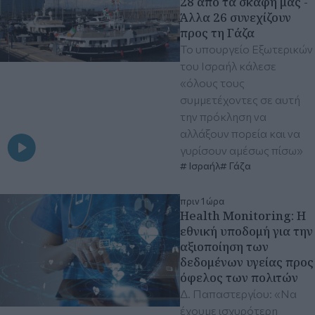
28 από τα σκάφη μας -
Άλλα 26 συνεχίζουν
προς τη Γάζα
Το υπουργείο Εξωτερικών
του Ισραήλ κάλεσε
«όλους τους
συμμετέχοντες σε αυτή
την πρόκληση να
αλλάξουν πορεία και να
γυρίσουν αμέσως πίσω»
Ισραήλ
Γάζα
πριν 1 ώρα
Health Monitoring: Η
εθνική υποδομή για την
αξιοποίηση των
δεδομένων υγείας προς
όφελος των πολιτών
Δ. Παπαστεργίου: «Να
έχουμε ισχυρότερη