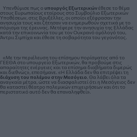
Υπενθύμισε πως ο
υπουργός Εξωτερικών
έθεσε το θέμα
στους Ευρωπαίους εταίρους στο Συμβούλιο Εξωτερικών
Υποθέσεων, στις Βρυξέλλες, οι οποίοι εξέφρασαν την
ανησυχία τους και ζήτησαν να ενημερωθούν σχετικά με το
πόρισμα της έρευνας. Μετέφερε την ανησυχία της Ελλάδας
κατά την επικοινωνία του με τον Ουκρανό ομόλογό του,
Άντριι Σιμπίχα και έθεσε τη σοβαρότητα του γεγονότος.
«Με την περιέλευση του επίσημου πορίσματος από το
ΓΕΕΘΑ στο υπουργείο Εξωτερικών, θα προβούμε στις
απαραίτητες ενέργειες και τα επίσημα διαβήματα διμερώς
και διεθνώς», επεσήμανε. «Η Ελλάδα δεν θα επιτρέψει τη
διάχυση του πολέμου στην Μεσόγειο
. Θα λάβει όλα τα
αναγκαία μέτρα, ώστε να διασφαλιστεί ότι η Μεσόγειος δεν
θα καταστεί θέατρο πολεμικών επιχειρήσεων και ότι το
περιστατικό αυτό δεν θα επαναληφθεί».