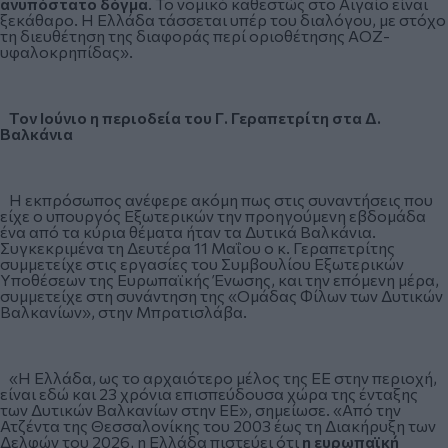
ανυπόστατο δόγμα
. Το νομικό καθεστώς στο Αιγαίο είναι
ξεκάθαρο. Η Ελλάδα τάσσεται υπέρ του διαλόγου, με στόχο
τη διευθέτηση της διαφοράς περί οριοθέτησης ΑΟΖ-
υφαλοκρηπίδας».
Τον Ιούνιο η περιοδεία του Γ. Γεραπετρίτη στα Δ.
Βαλκάνια
Η εκπρόσωπος ανέφερε ακόμη πως στις συναντήσεις που
είχε ο υπουργός Εξωτερικών την προηγούμενη εβδομάδα
ένα από τα κύρια θέματα ήταν τα Δυτικά Βαλκάνια.
Συγκεκριμένα τη Δευτέρα 11 Μαΐου ο κ. Γεραπετρίτης
συμμετείχε στις εργασίες του Συμβουλίου Εξωτερικών
Υποθέσεων της Ευρωπαϊκής Ένωσης, και την επόμενη μέρα,
συμμετείχε στη συνάντηση της «Ομάδας Φίλων των Δυτικών
Βαλκανίων», στην Μπρατισλάβα.
«Η Ελλάδα, ως το αρχαιότερο μέλος της ΕΕ στην περιοχή,
είναι εδώ και 23 χρόνια επισπεύδουσα χώρα της ένταξης
των Δυτικών Βαλκανίων στην ΕΕ», σημείωσε. «Από την
Ατζέντα της Θεσσαλονίκης του 2003 έως τη Διακήρυξη των
Δελφών του 2026, η Ελλάδα πιστεύει ότι
η ευρωπαϊκή