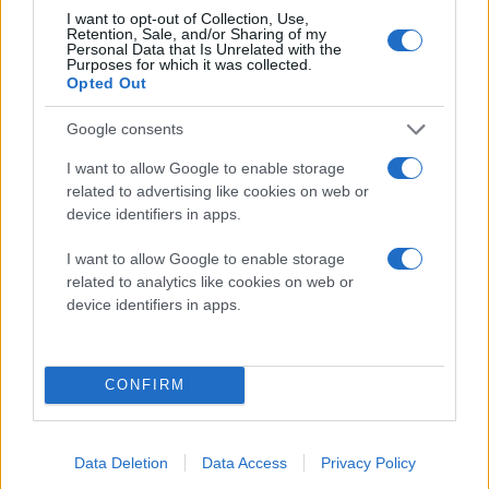
I want to opt-out of Collection, Use,
Retention, Sale, and/or Sharing of my
Personal Data that Is Unrelated with the
Purposes for which it was collected.
Στις 2 Ιουνίου, η υφυπουργός Εξωτερικών θα έχει
Opted Out
συνάντηση με τον υφυπουργό Εξωτερικών της Πολωνίας
Ίγκνασι Νιέμτσιτσκι (Ignacy Niemczycki). Την επομένη, 3
Ιουνίου, η κ. Παπαδοπούλου θα έχει συνάντηση με τον
Google consents
Ειδικό Εντεταλμένο της ΕΕ για το Σαχέλ, Ζοάο Κραβίνιο
(João Cravinho).
I want to allow Google to enable storage
related to advertising like cookies on web or
device identifiers in apps.
Ως προς το πρόγραμμα του υφυπουργού Εξωτερικών Χάρη
Θεοχάρη θα συμμετάσχει στην ημερίδα «Greece and Czechia
I want to allow Google to enable storage
Unlocking potential», που διεξάγεται στην Πράγα, στις 19 και
20 Μαΐου. Ακόμη, στις 21 Μαΐου θα συμμετάσχει στο
related to analytics like cookies on web or
Συνέδριο με τίτλο «Ukraine Outlook: War, Recovery and the
device identifiers in apps.
road ahead», που θα διεξαχθεί στο Λονδίνο. Στις 31 Μαΐου ο
κ. Θεοχάρης θα πραγματοποιήσει επίσκεψη για διμερείς
επαφές στην Πορτογαλία.
CONFIRM
Αναφορικά με το πρόγραμμα του υφυπουργού Εξωτερικών
Γιάννη Λοβέρδου, στις 25 Μαΐου, θα απευθύνει χαιρετισμό
σε εκδήλωση για την ψηφιοποίηση του αρχείου του
Data Deletion
Data Access
Privacy Policy
Ελληνικού Ινστιτούτου Βυζαντινών και Μεταβυζαντινών