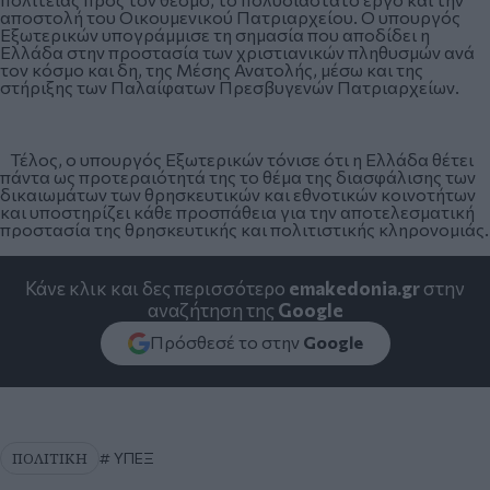
αποστολή του Οικουμενικού Πατριαρχείου. Ο υπουργός
Εξωτερικών υπογράμμισε τη σημασία που αποδίδει η
Ελλάδα στην προστασία των χριστιανικών πληθυσμών ανά
τον κόσμο και δη, της Μέσης Ανατολής, μέσω και της
στήριξης των Παλαίφατων Πρεσβυγενών Πατριαρχείων.
Τέλος, ο υπουργός Εξωτερικών τόνισε ότι η Ελλάδα θέτει
πάντα ως προτεραιότητά της το θέμα της διασφάλισης των
δικαιωμάτων των θρησκευτικών και εθνοτικών κοινοτήτων
και υποστηρίζει κάθε προσπάθεια για την αποτελεσματική
προστασία της θρησκευτικής και πολιτιστικής κληρονομιάς.
Κάνε κλικ και δες περισσότερο
emakedonia.gr
στην
αναζήτηση της
Google
Πρόσθεσέ το στην
Google
ΠΟΛΙΤΙΚΗ
ΥΠΕΞ