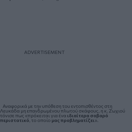
Αναφορικά με την υπόθεση του εντοπισθέντος στη
Λευκάδα μη επανδρωμένου πλωτού σκάφους, η κ. Ζωχιού
τόνισε πως «πρόκειται για ένα
ιδιαίτερα σοβαρό
περιστατικό
, το οποίο
μας προβληματίζει
».