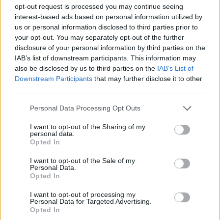
υποεπιτροπής Θαλάσσιας Ισχύος και Δυνάμεων Προβολής
opt-out request is processed you may continue seeing
Ισχύος της Επιτροπής 'Αμυνας της Βουλής των
interest-based ads based on personal information utilized by
Αντιπροσώπων.
us or personal information disclosed to third parties prior to
your opt-out. You may separately opt-out of the further
disclosure of your personal information by third parties on the
Την ίδια ημέρα θα μεταβεί στην 'Ατυπη Συνάντηση των
IAB’s list of downstream participants. This information may
υπουργών Εξωτερικών της ΕΕ «Gymnich» που θα διεξαχθεί
στις 27 και 28 Μαΐου στην Λεμεσό. Στις 29 Μαΐου, θα
also be disclosed by us to third parties on the
IAB’s List of
συναντηθεί με την πρόεδρο της Κοινοβουλευτικής
Downstream Participants
that may further disclose it to other
Συνέλευσης του Συμβουλίου της Ευρώπης Πέτρα Μπερ
third parties.
(Petra Bayr).
Please note that this website/app uses one or more Google
Personal Data Processing Opt Outs
services and may gather and store information including but
Σε ό,τι αφορά το πρόγραμμα της υφυπουργού Εξωτερικών
not limited to your visit or usage behaviour. You may click to
I want to opt-out of the Sharing of my
πρέσβεως Αλεξάνδρας Παπαδοπούλου, στις 21 και 22
personal data.
grant or deny consent to Google and its third-party tags to
Μαΐου θα εκπροσωπήσει τον υπουργό Εξωτερικών στην
Opted In
Σύνοδο Υπουργών Εξωτερικών του ΝΑΤΟ
στην Σουηδία.
use your data for below specified purposes in below Google
Στις 26 Μαΐου η υφυπουργός Εξωτερικών, θα συμμετάσχει
consent section.
I want to opt-out of the Sale of my
στο Συμβούλιο Γενικών Υποθέσεων της ΕΕ, στις Βρυξέλλες.
Personal Data.
Opted In
Επίσης, στις 28 και 29 Μαΐου, η κ. Παπαδοπούλου θα
I want to opt-out of processing my
Personal Data for Targeted Advertising.
μεταβεί στο Βατικανό για πολιτικές διαβουλεύσεις με τον
υφυπουργό Εξωτερικών του Βατικανού Μιχάιτα Μπλάι
Opted In
(Mihăiţă Blaj).