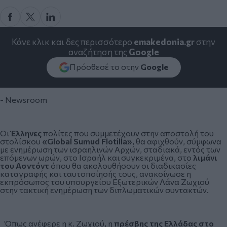
Κάνε κλικ και δες περισσότερο
emakedonia.gr
στην
αναζήτηση της
Google
Πρόσθεσέ το στην
Google
- Newsroom
Οι
Έλληνες
πολίτες που συμμετέχουν στην αποστολή του
στολίσκου
«Global Sumud Flotilla»
, θα αφιχθούν, σύμφωνα
με ενημέρωση των ισραηλινών Αρχών, σταδιακά, εντός των
επόμενων ωρών, στο Ισραήλ και συγκεκριμένα, στο
λιμάνι
του Ασντόντ
όπου θα ακολουθήσουν οι διαδικασίες
καταγραφής και ταυτοποίησής τους, ανακοίνωσε η
εκπρόσωπος του υπουργείου Εξωτερικών Λάνα Ζωχιού
στην τακτική ενημέρωση των διπλωματικών συντακτών.
Όπως ανέφερε η κ. Ζωχιού, η
πρέσβης της Ελλάδας στο