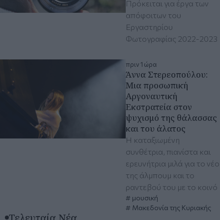
Πρόκειται για έργα των
απόφοιτων του
Εργαστηρίου
Φωτογραφίας 2022-2023
πριν 1 ώρα
Άννα Στερεοπούλου:
Μια προσωπική
Αργοναυτική
Εκστρατεία στον
ψυχισμό της θάλασσας
και του άλατος
Η καταξιωμένη
συνθέτρια, πιανίστα και
ερευνήτρια μιλά για το νέο
της άλμπουμ και το
ραντεβού του με το κοινό
μουσική
Μακεδονία της Κυριακής
Τελευταία Νέα