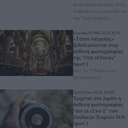
φωτογραφικά καρέ, στην
έκθεση που εγκαινιάζεται
την Τρίτη 9 Μαΐου
Κυριακή 07 Μαΐ 2023, 15:10
«Τόποι λατρείας»
ξεδιπλώνονται στην
έκθεση φωτογραφίας
της "Out of Focus"
(φωτ.)
Από τις 11 Μαΐου στη
Θεσσαλονίκη
Τρίτη 13 Ιου 2023, 20:00
Έρχεται στο λιμάνι η
έκθεση φωτογραφίας
“me.ta.ci’no 2’’ των
Παιδικών Χωριών SOS
(φωτ.)