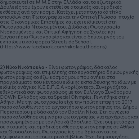
δημοσιευτεί σε Μ.Μ.Ε στην Ελλάδα και το εξωτερικό.
Δουλειές του έχουν εκτεθεί σε ατομικές και ομαδικές
εκθέσεις ανά τον κόσμο. Κατέχει μεταπτυχιακό τίτλο
σπουδών στη Φωτογραφία και την Οπτική Γλώσσα, πτυχίο
στις Οικονομικές Επιστήμες και έχει ειδικευτεί στη
Φωτογραφία Ντοκουμέντου. Διδάσκει Φωτογραφία
Ντοκουμέντου και Οπτική Αφήγηση σε Σχολές και
Εργαστήρια Φωτογραφίας και είναι ο δημιουργός του
εκπαιδευτικού φορέα Streetside School.
(
https://www.facebook.com/nikolaou.thodoris
)
2)
Νίκο Νικόπουλο
- Είναι φωτογράφος, δάσκαλος
φωτογραφίας και επιμελητής στο εργαστήριο δημιουργικής
φωτογραφίας «ο έξω κόσμος μου» που ανήκει στα
προγράμματα του κέντρου ειδικής εκπαίδευσης παιδιών με
ειδικές ανάγκες Κ.Ε.Ε.Π.Ε.Α «ορίζοντες». Συνεργάζεται
εθελοντικά σαν φωτογράφος με τον Σύλλογο Συνδρόμου
DOWN Ελλάδος και τα Special Olympics. Γεννήθηκε στην
Αθήνα. Με την φωτογραφία είχε την πρώτη επαφή το 2017
παρακολουθώντας το εργαστήριο φωτογραφίας του Δήμου
Περιστερίου με δάσκαλό τον Βασίλη Νίκα. Στη συνέχεια
παρακολούθησε σεμινάρια φωτογραφίας για αρχάριους και
προχωρημένους με τον Λουκά Βασιλικό. Έχει συμμετάσχει
σε ατομικές και ομαδικές εκθέσεις φωτογραφίας σε Αθήνα
και Θεσσαλονίκη. Φωτογραφίες του βρίσκονται σε
εξώφυλλα και το εσωτερικό βιβλίων. Έχει δημιουργήσει