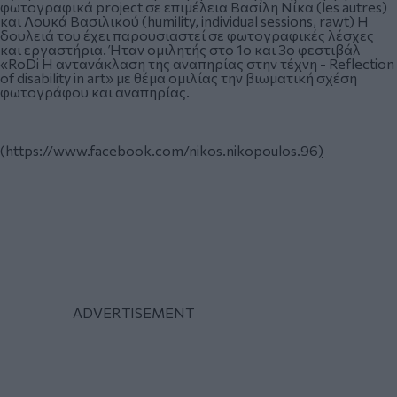
φωτογραφικά project σε επιμέλεια Βασίλη Νίκα (les autres)
και Λουκά Βασιλικού (humility, individual sessions, rawt) Η
δουλειά του έχει παρουσιαστεί σε φωτογραφικές λέσχες
και εργαστήρια. Ήταν ομιλητής στο 1ο και 3ο φεστιβάλ
«RoDi Η αντανάκλαση της αναπηρίας στην τέχνη - Reflection
of disability in art» με θέμα ομιλίας την βιωματική σχέση
φωτογράφου και αναπηρίας.
(
https://www.facebook.com/nikos.nikopoulos.96
)