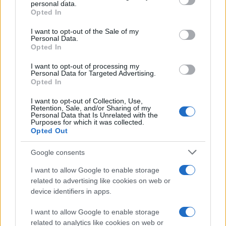
personal data.
grant or deny consent to Google and its third-party tags to
Opted In
use your data for below specified purposes in below Google
consent section.
I want to opt-out of the Sale of my
Personal Data.
Opted In
Κάνε κλικ και δες περισσότερο
emakedonia.gr
στην
I want to opt-out of processing my
αναζήτηση της
Google
Personal Data for Targeted Advertising.
Πρόσθεσέ το στην
Google
Opted In
I want to opt-out of Collection, Use,
Retention, Sale, and/or Sharing of my
Personal Data that Is Unrelated with the
Purposes for which it was collected.
Opted Out
ΠΟΛΙΤΙΣΜΟΣ
Google consents
I want to allow Google to enable storage
related to advertising like cookies on web or
device identifiers in apps.
I want to allow Google to enable storage
related to analytics like cookies on web or