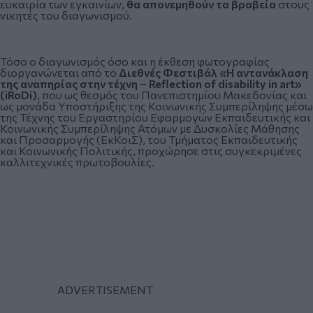
ευκαιρία των εγκαινίων,
θα απονεμηθούν τα βραβεία
στους
νικητές του διαγωνισμού.
Τόσο ο διαγωνισμός όσο και η έκθεση φωτογραφίας
διοργανώνεται από το
Διεθνές Φεστιβάλ «Η αντανάκλαση
της αναπηρίας στην τέχνη –
Reflection
of
disability
in
art
»
(
iRoDi
)
, που ως θεσμός του Πανεπιστημίου Μακεδονίας και
ως μονάδα Υποστήριξης της Κοινωνικής Συμπερίληψης μέσω
της Τέχνης του Εργαστηρίου Εφαρμογών Εκπαιδευτικής και
Κοινωνικής Συμπερίληψης Ατόμων με Δυσκολίες Μάθησης
και Προσαρμογής (ΕκΚοιΣ), του Τμήματος Εκπαιδευτικής
και Κοινωνικής Πολιτικής, προχώρησε στις συγκεκριμένες
καλλιτεχνικές πρωτοβουλίες.