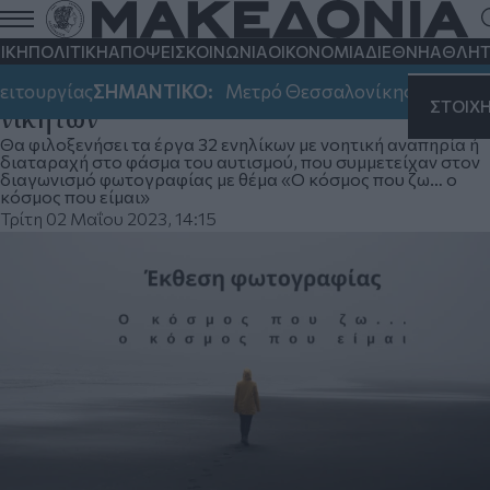
Έκθεση Φωτογραφίας ενηλίκων με
νοητική αναπηρία ή διαταραχή στο
ΙΚΗ
ΠΟΛΙΤΙΚΗ
ΑΠΟΨΕΙΣ
ΚΟΙΝΩΝΙΑ
ΟΙΚΟΝΟΜΙΑ
ΔΙΕΘΝΗ
ΑΘΛΗΤ
φάσμα του αυτισμού και βράβευση
τουργίας
ΣΗΜΑΝΤΙΚΟ:
Μετρό Θεσσαλονίκης: Αλλαγές σ
ΣΤΟΙΧ
νικητών
Θα φιλοξενήσει τα έργα 32 ενηλίκων με νοητική αναπηρία ή
διαταραχή στο φάσμα του αυτισμού, που συμμετείχαν στον
διαγωνισμό φωτογραφίας με θέμα «Ο κόσμος που ζω… ο
κόσμος που είμαι»
Τρίτη 02 Μαΐου 2023, 14:15