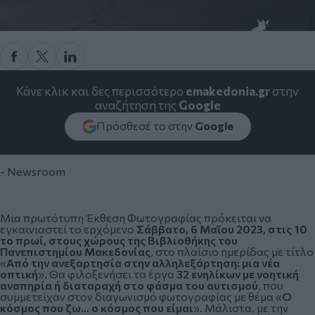
Κάνε κλικ και δες περισσότερο
emakedonia.gr
στην
αναζήτηση της
Google
Πρόσθεσέ το στην
Google
- Newsroom
Μια πρωτότυπη Έκθεση Φωτογραφίας πρόκειται να
εγκαινιαστεί το ερχόμενο
Σάββατο, 6 Μαΐου 2023, στις 10
το πρωί, στους χώρους της Βιβλιοθήκης του
Πανεπιστημίου Μακεδονίας
, στο πλαίσιο ημερίδας με τίτλο
«
Από την ανεξαρτησία στην αλληλεξάρτηση: μια νέα
οπτική
». Θα φιλοξενήσει τα έργα
32 ενηλίκων με νοητική
αναπηρία ή διαταραχή στο φάσμα του αυτισμού
, που
συμμετείχαν στον διαγωνισμό φωτογραφίας με θέμα «
Ο
κόσμος που ζω… ο κόσμος που είμαι
». Μάλιστα, με την