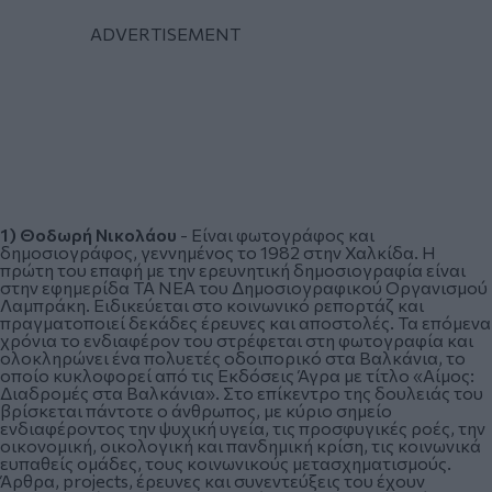
1)
Θοδωρή Νικολάου
- Είναι φωτογράφος και
δημοσιογράφος, γεννημένος το 1982 στην Χαλκίδα. Η
πρώτη του επαφή με την ερευνητική δημοσιογραφία είναι
στην εφημερίδα ΤΑ ΝΕΑ του Δημοσιογραφικού Οργανισμού
Λαμπράκη. Ειδικεύεται στο κοινωνικό ρεπορτάζ και
πραγματοποιεί δεκάδες έρευνες και αποστολές. Τα επόμενα
χρόνια το ενδιαφέρον του στρέφεται στη φωτογραφία και
ολοκληρώνει ένα πολυετές οδοιπορικό στα Βαλκάνια, το
οποίο κυκλοφορεί από τις Εκδόσεις Άγρα με τίτλο «Αίμος:
Διαδρομές στα Βαλκάνια». Στο επίκεντρο της δουλειάς του
βρίσκεται πάντοτε ο άνθρωπος, με κύριο σημείο
ενδιαφέροντος την ψυχική υγεία, τις προσφυγικές ροές, την
οικονομική, οικολογική και πανδημική κρίση, τις κοινωνικά
ευπαθείς ομάδες, τους κοινωνικούς μετασχηματισμούς.
Άρθρα, projects, έρευνες και συνεντεύξεις του έχουν