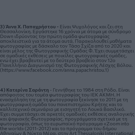
3)
Άννα
Χ. Παπαχρήστου -
Είναι Ψυχολόγος και ζει στη
Θεσσαλονίκη. Εργάστηκε 16 χρόνια με άτομα με σύνδρομο
Down ιδρύοντας την πρώτη ομάδα φωτογραφίας
αποκλειστικά για τα άτομα αυτά. Παρακολουθεί μαθήματα
φωτογραφίας με δάσκαλο τον Τάσο Σχίζα από το 2020 και
είναι μέλος της Φωτογραφικής Ομάδας Φ. Έχει συμμετάσχει
σε ομαδικές εκθέσεις με ποικίλες φωτογραφικές ομάδες,
ενώ έχει βραβευτεί με το δεύτερο βραβείο στον 12ο
Πανελλήνιο Διαγωνισμό της Φωτογραφικής Λέσχης Βόλου.
(
https://www.facebook.com/anna.papachristou.1
)
4)
Κατερίνα Σαράντη
- Γεννήθηκε το 1984 στη Ρόδο. Είναι
απόφοιτος του τομέα φωτογραφίας του ΙΕΚ ΑΚΜΗ. Η
ενασχόληση της με τη φωτογραφία ξεκίνησε το 2011 με τη
φωτογραφική ομάδα του πανεπιστημίου Κρήτης και το
καλλιτεχνικό σεμινάριο με εισηγητή το Λουκά Βασιλικό.
Έχει συμμετάσχει σε αρκετές ομαδικές εκθέσεις αναλογικής
και ψηφιακής Φωτογραφίας, προγράμματα σχετικά με τη
φωτογραφία, όπως το ευρωπαϊκό πρόγραμμα «Zoom into
the world» (2011-2012) και το πρόγραμμα του δήμου
Αθηναίων & Νύκτα Μέρα, στην Art Thessaloniki International