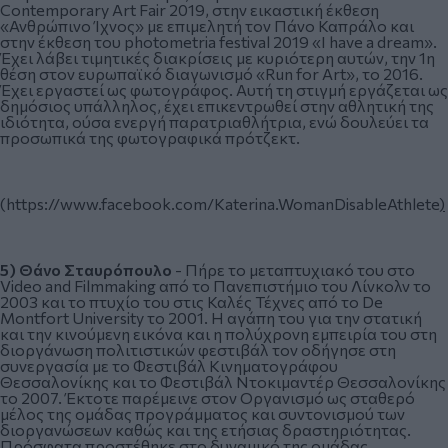
Contemporary Art Fair 2019, στην εικαστική έκθεση
«Ανθρώπινο Ίχνος» με επιμελητή τον Πάνο Καπράλο και
στην έκθεση του photometria festival 2019 «I have a dream».
Έχει λάβει τιμητικές διακρίσεις με κυριότερη αυτών, την 1η
θέση στον ευρωπαϊκό διαγωνισμό «Run for Art», το 2016.
Έχει εργαστεί ως φωτογράφος. Αυτή τη στιγμή εργάζεται ως
δημόσιος υπάλληλος, έχει επικεντρωθεί στην αθλητική της
ιδιότητα, ούσα ενεργή παρατριαθλήτρια, ενώ δουλεύει τα
προσωπικά της φωτογραφικά πρότζεκτ.
(
https://www.facebook.com/Katerina.WomanDisableAthlete
)
5)
Θάνο Σταυρόπουλο
- Πήρε το μεταπτυχιακό του στο
Video and Filmmaking από το Πανεπιστήμιο του Λίνκολν το
2003 και το πτυχίο του στις Καλές Τέχνες από το De
Montfort University το 2001. Η αγάπη του για την στατική
και την κινούμενη εικόνα και η πολύχρονη εμπειρία του στη
διοργάνωση πολιτιστικών φεστιβάλ τον οδήγησε στη
συνεργασία με το Φεστιβάλ Κινηματογράφου
Θεσσαλονίκης και το Φεστιβάλ Ντοκιμαντέρ Θεσσαλονίκης
το 2007. Έκτοτε παρέμεινε στον Οργανισμό ως σταθερό
μέλος της ομάδας προγράμματος και συντονισμού των
διοργανώσεων καθώς και της ετήσιας δραστηριότητας.
Πρόσφατα προστέθηκε στο δυναμικό της ομάδας