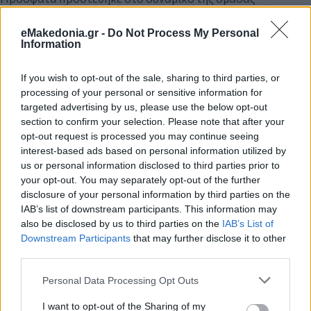
Συντονισμού της Αγοράς των Φεστιβάλ Κινηματογράφου
και Ντοκιμαντέρ.
(
https://www.facebook.com/tstavropoulos1
)
eMakedonia.gr -
Do Not Process My Personal
Information
If you wish to opt-out of the sale, sharing to third parties, or
processing of your personal or sensitive information for
targeted advertising by us, please use the below opt-out
section to confirm your selection. Please note that after your
opt-out request is processed you may continue seeing
interest-based ads based on personal information utilized by
us or personal information disclosed to third parties prior to
your opt-out. You may separately opt-out of the further
disclosure of your personal information by third parties on the
IAB’s list of downstream participants. This information may
also be disclosed by us to third parties on the
IAB’s List of
Downstream Participants
that may further disclose it to other
third parties.
Please note that this website/app uses one or more Google
Personal Data Processing Opt Outs
services and may gather and store information including but
not limited to your visit or usage behaviour. You may click to
I want to opt-out of the Sharing of my