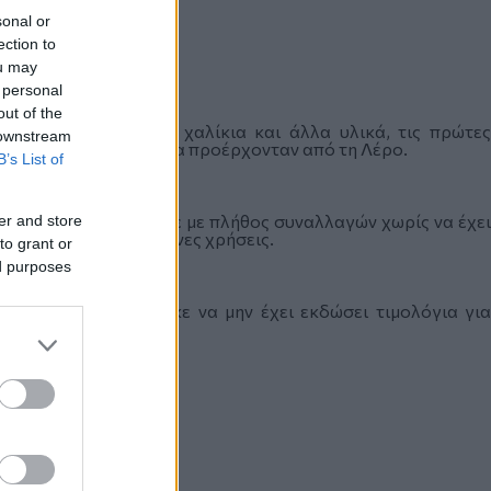
sonal or
ection to
ou may
 personal
out of the
ρίς παραστατικά, χαλίκια και άλλα υλικά, τις πρώτες
 downstream
ου από πλοία, τα οποία προέρχονταν από τη Λέρο.
B’s List of
στη Μύκονο, βρέθηκε με πλήθος συναλλαγών χωρίς να έχει
er and store
ται και για προηγούμενες χρήσεις.
to grant or
ed purposes
επειδή εντοπίστηκε να μην έχει εκδώσει τιμολόγια για
κούς.