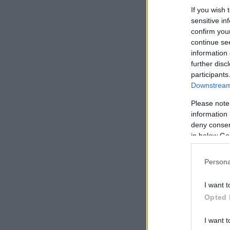
If you wish 
sensitive in
confirm you
continue se
information 
further disc
participants
Downstream 
Please note
information 
deny consent
in below Go
Persona
I want t
Opted 
I want t