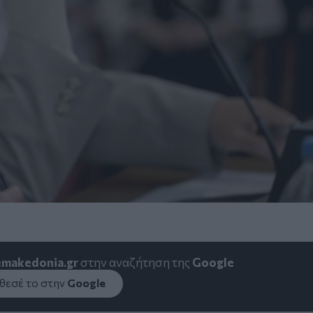
emakedonia.gr
στην αναζήτηση της
Google
εσέ το στην
Google