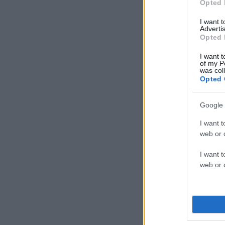
Opted 
I want 
Advertis
Opted 
I want t
of my P
was col
Opted 
Google 
I want t
web or d
I want t
web or d