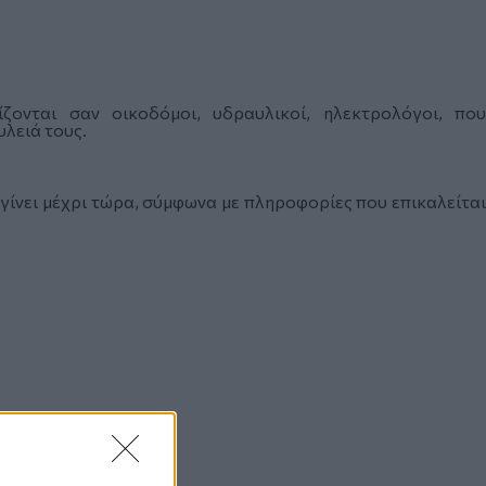
ζονται σαν οικοδόμοι, υδραυλικοί, ηλεκτρολόγοι, που
υλειά τους.
γίνει μέχρι τώρα, σύμφωνα με πληροφορίες που επικαλείται