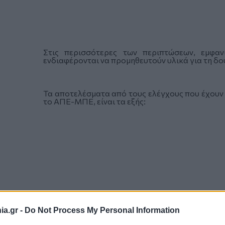
Στις περισσότερες των περιπτώσεων, εμφανί
ενδιαφέρονται να προμηθευτούν υλικά για τη δο
Τα αποτελέσματα από τους ελέγχους που έχουν 
το ΑΠΕ-ΜΠΕ, είναι τα εξής:
a.gr -
Do Not Process My Personal Information