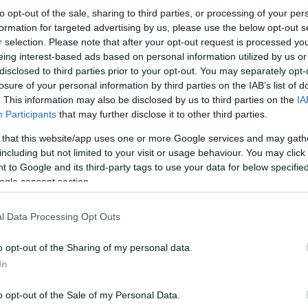
to opt-out of the sale, sharing to third parties, or processing of your per
formation for targeted advertising by us, please use the below opt-out s
r selection. Please note that after your opt-out request is processed y
eing interest-based ads based on personal information utilized by us or
disclosed to third parties prior to your opt-out. You may separately opt-
- Εντοπίστηκαν φορτηγά, να μεταφέρουν, χω
losure of your personal information by third parties on the IAB’s list of
πρωινές ώρες, εξερχόμενα στο λιμάνι της Μυκόν
. This information may also be disclosed by us to third parties on the
IA
Participants
that may further disclose it to other third parties.
- Ανώνυμη εταιρεία με ηλεκτρολογικά υλικά 
 that this website/app uses one or more Google services and may gath
εκδώσει τιμολόγια. Σφραγίστηκε και ήδη ελέγχε
including but not limited to your visit or usage behaviour. You may click 
 to Google and its third-party tags to use your data for below specifi
ogle consent section.
- Σφραγίστηκε το κατάστημα συνεταιρισμού, 
πλήθος συναλλαγών με εργολάβους και υδραυλι
l Data Processing Opt Outs
o opt-out of the Sharing of my personal data.
In
o opt-out of the Sale of my Personal Data.