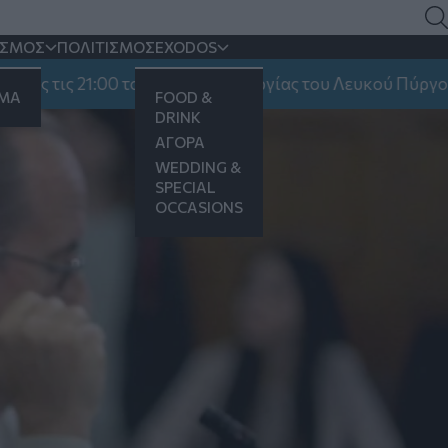
ΙΣΜΟΣ
ΠΟΛΙΤΙΣΜΟΣ
EXODOS
ικών υλικών
ις 21:00 το ωράριο λειτουργίας του Λευκού Πύργου
ΗΜΑ
FOOD &
DRINK
ΑΓΟΡΑ
WEDDING &
SPECIAL
OCCASIONS