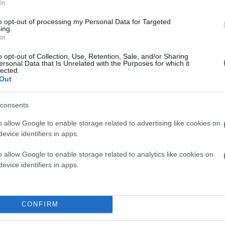
In
to opt-out of processing my Personal Data for Targeted
ing.
In
o opt-out of Collection, Use, Retention, Sale, and/or Sharing
ersonal Data that Is Unrelated with the Purposes for which it
lected.
Out
consents
- Για τους ίδιους λόγους, σφραγίστηκαν άλλε
επτά.
o allow Google to enable storage related to advertising like cookies on
evice identifiers in apps.
Σύμφωνα με τους σχεδιασμούς της ΑΑΔΕ, οι έλε
o allow Google to enable storage related to analytics like cookies on
δεν υπάρχει έντονη τουριστική κίνηση, η φοροδι
evice identifiers in apps.
Εκτός του σφραγίσματος και των προστίμων, οι
την ΑΑΔΕ.
CONFIRM