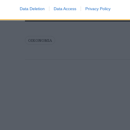
Κάνε κλικ και δες περισσότερο
Data Deletion
Data Access
Privacy Policy
Πρόσθ
ΟΙΚΟΝΟΜΙΑ