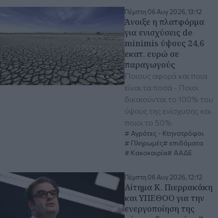
Πέμπτη 06 Αυγ 2026, 13:12
Άνοιξε η πλατφόρμα
για ενισχύσεις de
minimis ύψους 24,6
εκατ. ευρώ σε
παραγωγούς
Ποιους αφορά και ποια
είναι τα ποσά - Ποιοι
δικαιούνται το 100% του
ύψους της ενίσχυσης και
ποιοι το 50%
Αγρότες - Κτηνοτρόφοι
Πληρωμές
επιδόματα
Κακοκαιρία
ΑΑΔΕ
Πέμπτη 06 Αυγ 2026, 12:12
Αίτημα Κ. Πιερρακάκη
και ΥΠΕΘΟΟ για την
ενεργοποίηση της