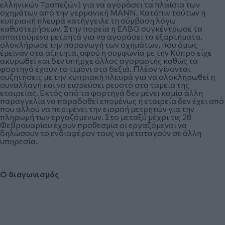
ελληνικών Τραπεζών) για να αγοράσει τα πλαίσια των
οχημάτων από την γερμανική MANN. Κατόπιν τούτων η
κυπριακή πλευρά κατήγγειλε τη σύμβαση λόγω
καθυστερήσεων. Στην πορεία η ΕΛΒΟ συγκέντρωσε τα
απαιτούμενα μετρητά για να αγοράσει τα εξαρτήματα,
ολοκλήρωσε την παραγωγή των οχημάτων, που όμως
έμειναν στα αζήτητα, αφού η συμφωνία με την Κύπρο είχε
ακυρωθεί και δεν υπήρχε άλλος αγοραστής καθώς τα
φορτηγά έχουν το τιμόνι στα δεξιά. Πλέον γίνονται
συζητήσεις με την κυπριακή πλευρά για να ολοκληρωθεί η
συναλλαγή και να εισρεύσει ρευστό στα ταμεία της
εταιρείας. Εκτός από τα φορτηγά δεν μένει καμία άλλη
παραγγελία να παραδοθεί επομένως η εταιρεία δεν έχει από
που αλλού να περιμένει την εισροή μετρητών για την
πληρωμή των εργαζόμενων. Στο μεταξύ μέχρι τις 28
Φεβρουαρίου έχουν προθεσμία οι εργαζόμενοι να
δηλώσουν το ενδιαφέρον τους να μεταταγούν σε άλλη
υπηρεσία.
Ο διαγωνισμός