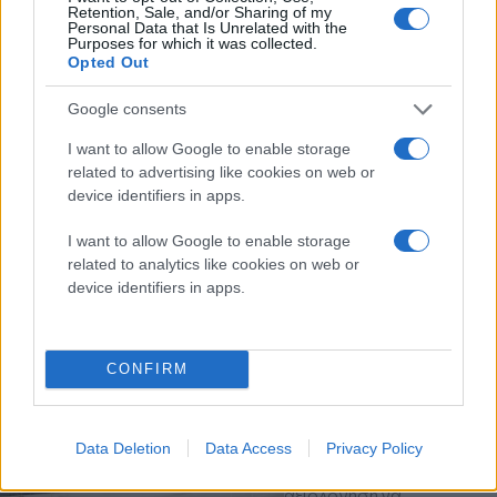
Retention, Sale, and/or Sharing of my
Personal Data that Is Unrelated with the
Purposes for which it was collected.
Opted Out
Google consents
I want to allow Google to enable storage
related to advertising like cookies on web or
device identifiers in apps.
I want to allow Google to enable storage
related to analytics like cookies on web or
device identifiers in apps.
Διαβάστε περισσότερα
Πέμπτη 14 Φεβ 2019, 12:51
Τελευταία ευκαιρία για
CONFIRM
την ΕΛΒΟ: Στις 4
Μαρτίου ο διαγωνισμός
για την πώλησή της
Data Deletion
Data Access
Privacy Policy
Στόχος είναι η
αξιολόγηση να