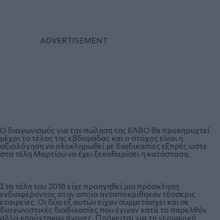
Ο διαγωνισμός για την πώληση της ΕΛΒΟ θα προκηρυχτεί
μέχρι το τέλος της εβδομάδας και ο στόχος είναι η
αξιολόγηση να ολοκληρωθεί με διαδικασίες εξπρές ώστε
στα τέλη Μαρτίου να έχει ξεκαθαρίσει η κατάσταση.
Στα τέλη του 2018 είχε προηγηθεί μια πρόσκληση
ενδιαφέροντος στην οποία ανταποκρίθηκαν τέσσερις
εταιρείες. Οι δύο εξ αυτών είχαν συμμετάσχει και σε
διαγωνιστικές διαδικασίες που έγιναν κατά το παρελθόν
αλλά κηρύχτηκαν άγονες. Πρόκειται για τη γερμανική