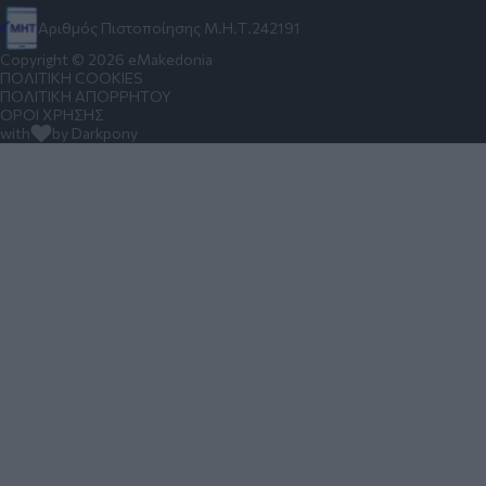
Αριθμός Πιστοποίησης Μ.Η.Τ.242191
Copyright © 2026 eMakedonia
ΠΟΛΙΤΙΚΗ COOKIES
ΠΟΛΙΤΙΚΗ ΑΠΟΡΡΗΤΟΥ
ΟΡΟΙ ΧΡΗΣΗΣ
with
by Darkpony