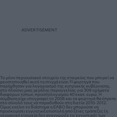
Το μόνο περιουσιακό στοιχείο της εταιρείας που μπορεί να
ρευστοποιηθεί αυτή τη στιγμή είναι 11 φορτηγά που
παρήχθησαν για λογαριασμό της κυπριακής κυβέρνησης,
στο πλαίσιο μιας μεγάλης παραγγελίας για 309 οχήματα
διαφόρων τύπων, προϋπολογισμού 40 εκατ. ευρώ. Η
σύμβαση είχε υπογραφεί το 2008 και τα φορτηγά θα έπρεπε
στο σύνολό τους να παραδοθούν στη διετία 2010-2012.
Όμως εκείνο το διάστημα η ΕΛΒΟ δεν μπορούσε να
προσκομίσει εγγυητική επιστολή από ξένες τράπεζες (η
γερμανική εταιρεία δεν αναγνώριζε τις εγγυητικές των