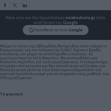
Κάνε κλικ και δες περισσότερο
emakedonia.gr
στην
αναζήτηση της
Google
Πρόσθεσέ το στην
Google
Μέχρι το τέλος της εβδομάδας θα έχει βγει στον «αέρα» ο
διαγωνισμός για την πώληση της ΕΛΒΟ. Εφόσον βρεθεί
επενδυτής και μέχρι να ολοκληρωθεί η πώληση -το
νωρίτερο περί τα τέλη Μαρτίου- θα ακολουθήσει μια
δύσκολη περίοδος για τους εργαζόμενους. Η εταιρεία έχει
στερέψει από μετρητά και δεν αποκλείεται να ζητήσει για
δεύτερη φορά μέσα σε λίγο διάστημα ενίσχυση από τον
κρατικό προϋπολογισμό για να πληρώσει τους μισθούς των
316 εργαζόμενων.
Τα φορτηγά