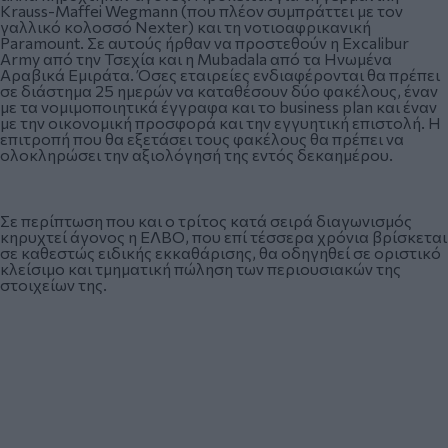
Krauss-Maffei Wegmann (που πλέον συμπράττει με τον
γαλλικό κολοσσό Nexter) και τη νοτιοαφρικανική
Paramount. Σε αυτούς ήρθαν να προστεθούν η Excalibur
Army από την Τσεχία και η Mubadala από τα Ηνωμένα
Αραβικά Εμιράτα. Όσες εταιρείες ενδιαφέρονται θα πρέπει
σε διάστημα 25 ημερών να καταθέσουν δύο φακέλους, έναν
με τα νομιμοποιητικά έγγραφα και το business plan και έναν
με την οικονομική προσφορά και την εγγυητική επιστολή. Η
επιτροπή που θα εξετάσει τους φακέλους θα πρέπει να
ολοκληρώσει την αξιολόγησή της εντός δεκαημέρου.
Σε περίπτωση που και ο τρίτος κατά σειρά διαγωνισμός
κηρυχτεί άγονος η ΕΛΒΟ, που επί τέσσερα χρόνια βρίσκεται
σε καθεστώς ειδικής εκκαθάρισης, θα οδηγηθεί σε οριστικό
κλείσιμο και τμηματική πώληση των περιουσιακών της
στοιχείων της.