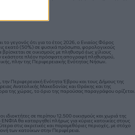
σμία της Δευτέρας.
το γεγονός ότι για το έτος 2026, ο Ενιαίος Φόρος
τοις εκατό (50%) σε φυσικά πρόσωπα, φορολογικούς
 βρίσκεται σε οικισμούς με πληθυσμό έως χίλιους
την εκάστοτε πλέον πρόσφατη απογραφή πληθυσμού,
ικής, πλην της Περιφερειακής Ενότητας Νήσων.
, την Περιφερειακή Ενότητα Έβρου και τους Δήμους της
ρειας Ανατολικής Μακεδονίας και Θράκης και της
ορα της χώρας, το όριο της παρούσας παραγράφου ορίζεται
 ιδιοκτήτες σε περίπου 12.500 οικισμούς και χωριά της
 ο ΕΝΦΙΑ θα καταργηθεί πλήρως για κύριες κατοικίες στους
ύτερα στις ακριτικές και παραμεθόριες περιοχές, με στόχο
μονή των κατοίκων στην Περιφέρεια.