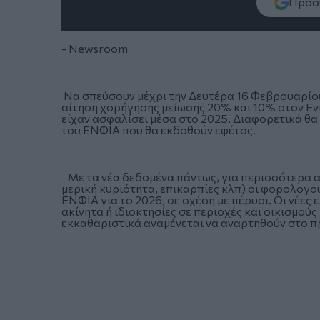
Πρόσθ
- Newsroom
Να σπεύσουν μέχρι την Δευτέρα 16 Φεβρουαρίου 
αίτηση χορήγησης μείωσης 20% και 10% στον Ενι
είχαν ασφαλίσει μέσα στο 2025. Διαφορετικά θ
του ΕΝΦΙΑ που θα εκδοθούν εφέτος.
Με τα νέα δεδομένα πάντως, για περισσότερα α
μερική κυριότητα, επικαρπίες κλπ) οι φορολογο
ΕΝΦΙΑ για το 2026, σε σχέση με πέρυσι. Οι νέε
ακίνητα ή ιδιοκτησίες σε περιοχές και οικισμού
εκκαθαριστικά αναμένεται να αναρτηθούν στο 