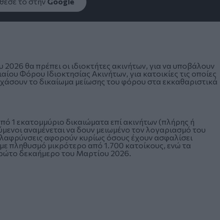
εσέ το στην
Google
2026 θα πρέπει οι ιδιοκτήτες ακινήτων, για να υποβάλουν
αίου Φόρου Ιδιοκτησίας Ακινήτων, για κατοικίες τις οποίες
α χάσουν το δικαίωμα μείωσης του φόρου στα εκκαθαριστικά
πό 1 εκατομμύριο δικαιώματα επί ακινήτων (πλήρης ή
ύμενοι αναμένεται να δουν μειωμένο τον λογαριασμό του
ς ελαφρύνσεις αφορούν κυρίως όσους έχουν ασφαλίσει
ς με πληθυσμό μικρότερο από 1.700 κατοίκους, ενώ τα
πρώτο δεκαήμερο του Μαρτίου 2026.