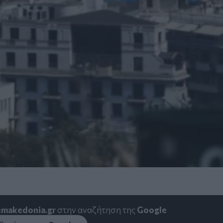
emakedonia.gr
στην αναζήτηση της
Google