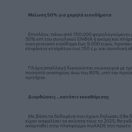
Μείωση 50% για χαμηλά εισοδήματα
Επιπλέον, πάνω από 700.000 φορολογούμενοι μ
50% επί του συνολικού ΕΝΦΙΑ ή ακόμη και πλήρ
οικογενειακό εισόδημα έως 9.000 ευρώ, προσαυξ
επιφάνεια κτισμάτων έως 150 τ.μ. και συνολική 
Πλήρη απαλλαγή δικαιούνται νοικοκυριά με τρί
ποσοστό αναπηρίας άνω του 80%, υπό την προϋπ
κριτήρια.
Διορθώσεις ...κατόπιν εκκαθάρισης
Με βάση τα δεδομένα που έχουν δηλώσει ή θα δ
είχαν ασφαλίσει τα ακίνητα τους το 2025, θα εκ
αναρτηθεί στην πλατφόρμα myAADE στο πρώτο 