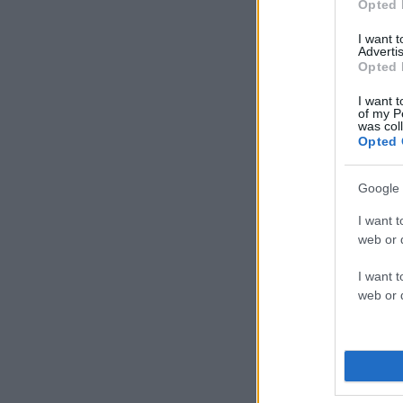
Opted 
I want 
Advertis
Opted 
I want t
of my P
was col
Opted 
Google 
I want t
web or d
I want t
web or d