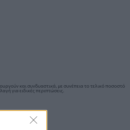
ουργούν και συνδυαστικά, με συνέπεια το τελικό ποσοστό
λαγή για ειδικές περιπτώσεις.