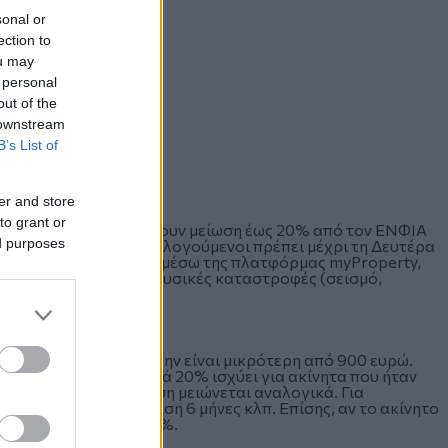
sonal or
ection to
ou may
 personal
out of the
 downstream
B’s List of
er and store
to grant or
μπορούν να διεκδικήσουν μείωση έως 20% από τον ΕΝΦΙΑ
ed purposes
αλίσουν όμως, οι φορολογούμενοι πρέπει μέχρι τη Δευτέρα
ς μείωσης του φόρου μέσω της πλατφόρμας myProperty,
ες τους συνολικά από φυσικές καταστροφές (σεισμό,
ανά τετραγωνικό να μην είναι μικρότερη από 900 ευρώ.
είωσης του ΕΝΦΙΑ κατά 20% ισχύει για ακίνητα που ήταν
ν λιγότερους, η έκπτωση μειώνεται αναλογικά. Για
νες ή 10% για ασφάλιση 6 μήνες κλπ. Επίσης, αν το ακίνητο
νεται έως 10% αντί 20%.