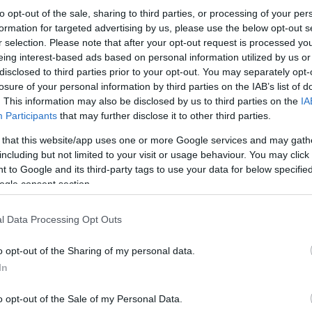
to opt-out of the sale, sharing to third parties, or processing of your per
formation for targeted advertising by us, please use the below opt-out s
r selection. Please note that after your opt-out request is processed y
eing interest-based ads based on personal information utilized by us or
disclosed to third parties prior to your opt-out. You may separately opt-
losure of your personal information by third parties on the IAB’s list of
. This information may also be disclosed by us to third parties on the
IA
Participants
that may further disclose it to other third parties.
 that this website/app uses one or more Google services and may gath
including but not limited to your visit or usage behaviour. You may click 
Υπολογίζεται ότι περίπου 400.000 ιδιοκτήτες 
 to Google and its third-party tags to use your data for below specifi
λόγω ασφαλισμένης κατοικίας. Για να την εξασφ
16 Φεβρουαρίου να υποβάλουν αίτηση χορήγηση
ogle consent section.
πιστοποιώντας ότι έχουν ασφαλίσει τις κατοικί
πυρκαγιά και πλημμύρα).
l Data Processing Opt Outs
Προϋπόθεση αποτελεί επίσης η τιμή ασφάλισης 
o opt-out of the Sharing of my personal data.
Επιπλέον σημειώνεται ότι το μέγιστο ποσοστό μ
In
ασφαλισμένα και τους 12 μήνες του 2025. Αν ήτα
παράδειγμα, μείωση 5% αν είχε ασφάλιση για 3 μή
έχει αξία πάνω από 500.000 ευρώ, ο ΕΝΦΙΑ μειώ
o opt-out of the Sale of my Personal Data.