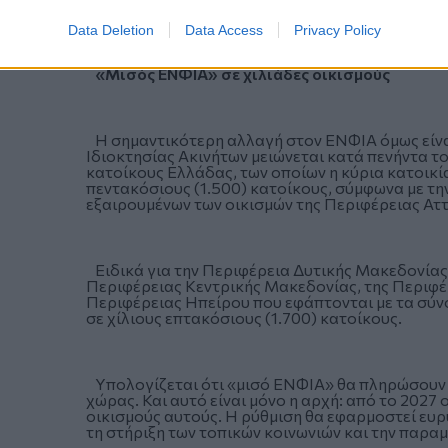
αρχικής αίτησης, έως και την καταληκτική προθε
Data Deletion
Data Access
Privacy Policy
«Μισός ΕΝΦΙΑ» σε χιλιάδες οικισμούς
Η σημαντικότερη αλλαγή στον ΕΝΦΙΑ όμως είναι 
Ιδιοκτησίας Ακινήτων μειώνεται κατά πενήντα 
κατοίκους Ελλάδας, των οποίων η κύρια κατοικία
πεντακόσιους (1.500) κατοίκους, σύμφωνα με 
εξαιρουμένων των οικισμών της Περιφέρειας Αττ
Ειδικά για την Περιφέρεια Δυτικής Μακεδονίας
Περιφέρειας Κεντρικής Μακεδονίας, της Περιφέ
Περιφέρειας Ηπείρου που εφάπτονται με τα σύν
σε χίλιους επτακόσιους (1.700) κατοίκους.
Υπολογίζεται ότι «μισό ΕΝΦΙΑ» θα πληρώσουν οι
χώρας. Και αυτό είναι μόνο η αρχή: από το 2027
οικισμούς αυτούς. Η ρύθμιση θα εφαρμοστεί ευρ
τη στήριξη των τοπικών κοινωνιών και την παρα