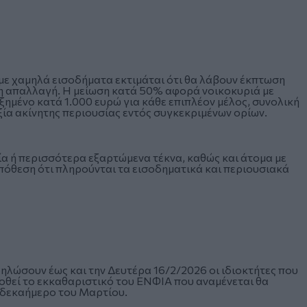
ε χαμηλά εισοδήματα εκτιμάται ότι θα λάβουν έκπτωση
η απαλλαγή. Η μείωση κατά 50% αφορά νοικοκυριά με
ημένο κατά 1.000 ευρώ για κάθε επιπλέον μέλος, συνολική
αξία ακίνητης περιουσίας εντός συγκεκριμένων ορίων.
α ή περισσότερα εξαρτώμενα τέκνα, καθώς και άτομα με
όθεση ότι πληρούνται τα εισοδηματικά και περιουσιακά
ηλώσουν έως και την Δευτέρα 16/2/2026 οι ιδιοκτήτες που
δοθεί το εκκαθαριστικό του ΕΝΦΙΑ που αναμένεται θα
δεκαήμερο του Μαρτίου.