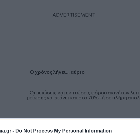
Ο χρόνος λήγει... αύριο
Οι μειώσεις και εκπτώσεις φόρου ακινήτων λειτ
μείωσης να φτάνει και στο 70% -ή σε πλήρη απαλ
a.gr -
Do Not Process My Personal Information