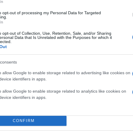
In
Μετά την υποβολή των αιτήσεων αυτών πάντων, 
to opt-out of processing my Personal Data for Targeted
διασταύρωση στοιχείων έως τις 28 Φεβρουαρίου
ing.
ενσωματώνοντας τις εκπτώσεις.
In
o opt-out of Collection, Use, Retention, Sale, and/or Sharing
ersonal Data that Is Unrelated with the Purposes for which it
lected.
Out
consents
o allow Google to enable storage related to advertising like cookies on
evice identifiers in apps.
o allow Google to enable storage related to analytics like cookies on
evice identifiers in apps.
CONFIRM
Ακόμα και αν έχουν ήδη υποβάλει δήλωση όμως