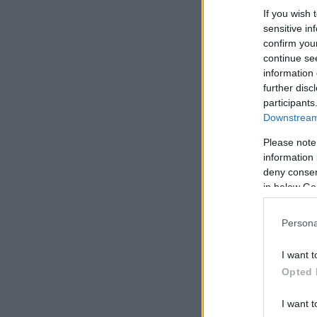
If you wish 
sensitive in
confirm you
continue se
information 
further disc
participants
Downstream 
Please note
information 
deny consent
in below Go
Persona
I want t
Opted 
I want t