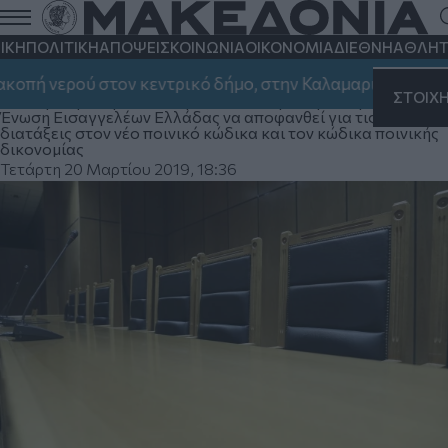
Ενστάσεις και επιφυλάξεις για σειρά
αλλαγών στο ποινικό δίκαιο εκφράζουν
ΙΚΗ
ΠΟΛΙΤΙΚΗ
ΑΠΟΨΕΙΣ
ΚΟΙΝΩΝΙΑ
ΟΙΚΟΝΟΜΙΑ
ΔΙΕΘΝΗ
ΑΘΛΗΤ
οι εισαγγελείς
 νερού στον κεντρικό δήμο, στην Καλαμαριά και στη Νε
ΣΤΟΙΧ
Διοικητική ολομέλεια συγκαλείται αύριο προκειμένου η
Ένωση Εισαγγελέων Ελλάδας να αποφανθεί για τις νέες
διατάξεις στον νέο ποινικό κώδικα και τον κώδικα ποινικής
δικονομίας
Τετάρτη 20 Μαρτίου 2019, 18:36