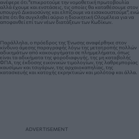
ανέφερε ότι "επικροτούμε την νομοθετική πρωτοβουλία
αλλά έχουμε και ενστάσεις, τις οποίες θα καταθέσουμε στον
υπουργό Δικαιοσύνης και ελπίζουμε να εισακουστούμε", ενώ
είπε ότι θα συγκληθεί αύριο η διοικητική Ολομέλεια για να
αποφανθεί επί των νέων διατάξεων των Κωδίκων.
Παράλληλα, ο πρόεδρος της Ένωσης αναφέρθηκε στον
κίνδυνο άμεσης παραγραφής λόγω της μετατροπής πολλών
αδικημάτων από κακουργήματα σε πλημμελήματα, όπως
είναι τα αδικήματα της φοροδιαφυγής, της μη καταβολής
ΦΠΑ, της έκδοσης εικονικών τιμολογίων, της λαθρεμπορίας
καυσίμων και τσιγάρων, της αρχαιοκαπηλίας, της
κατασκευής και κατοχής εκρηκτικών και μολότοφ και άλλα.