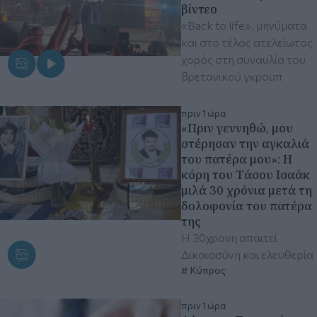
βίντεο
«Back to life», μηνύματα
και στο τέλος ατελείωτος
χορός στη συναυλία του
βρετανικού γκρουπ
πριν 1 ώρα
«Πριν γεννηθώ, μου
στέρησαν την αγκαλιά
του πατέρα μου»: Η
κόρη του Τάσου Ισαάκ
μιλά 30 χρόνια μετά τη
δολοφονία του πατέρα
της
Η 30χρονη απαιτεί
Δικαιοσύνη και ελευθερία
Κύπρος
πριν 1 ώρα