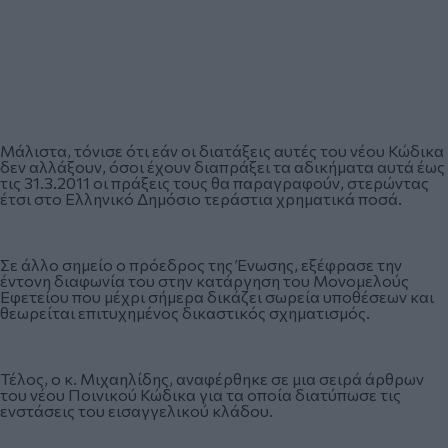
Μάλιστα, τόνισε ότι εάν οι διατάξεις αυτές του νέου Κώδικα
δεν αλλάξουν, όσοι έχουν διαπράξει τα αδικήματα αυτά έως
τις 31.3.2011 οι πράξεις τους θα παραγραφούν, στερώντας
έτσι στο Ελληνικό Δημόσιο τεράστια χρηματικά ποσά.
Σε άλλο σημείο ο πρόεδρος της Ένωσης, εξέφρασε την
έντονη διαφωνία του στην κατάργηση του Μονομελούς
Εφετείου που μέχρι σήμερα δικάζει σωρεία υποθέσεων και
θεωρείται επιτυχημένος δικαστικός σχηματισμός.
Τέλος, ο κ. Μιχαηλίδης, αναφέρθηκε σε μια σειρά άρθρων
του νέου Ποινικού Κώδικα για τα οποία διατύπωσε τις
ενστάσεις του εισαγγελικού κλάδου.