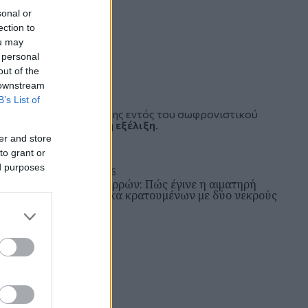
sonal or
ection to
ou may
 personal
out of the
 downstream
B’s List of
στυνομικής επιχείρησης εντός του σωφρονιστικού
ών
βρίσκεται σε πλήρη εξέλιξη
.
er and store
to grant or
ed purposes
Κυριακή 03 Μαΐ 2026, 19:16
Φυλακές Νιγρίτας Σερρών: Πώς έγινε η αιματηρή
συμπλοκή μεταξύ δέκα κρατουμένων με δύο νεκρούς
ΒΟΡΕΙΑ ΕΛΛΑΔΑ