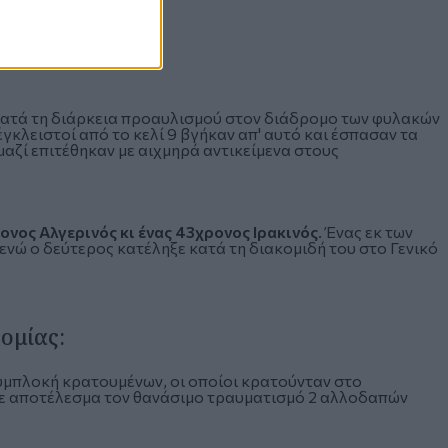
κατά τη διάρκεια προαυλισμού στον διάδρομο των φυλακών
έγκλειστοί από το κελί 9 βγήκαν απ' αυτό και έσπασαν τα
 μαζί επιτέθηκαν με αιχμηρά αντικείμενα στους
ονος Αλγερινός κι ένας 43χρονος Ιρακινός
. Ένας εκ των
ενώ ο δεύτερος κατέληξε κατά τη διακομιδή του στο Γενικό
νομίας:
υμπλοκή κρατουμένων, οι οποίοι κρατούνταν στο
ε αποτέλεσμα τον θανάσιμο τραυματισμό 2 αλλοδαπών