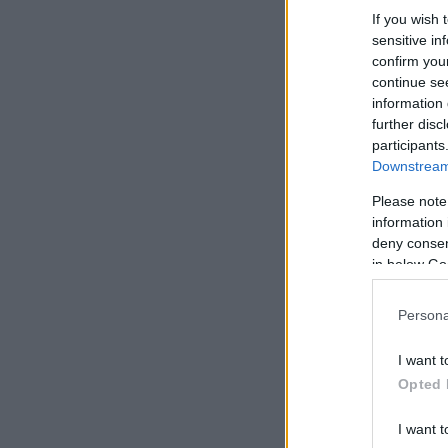
If you wish 
sensitive in
confirm you
continue se
information 
further disc
participants
Downstream 
Please note
information 
deny consent
in below Go
Persona
I want t
Opted 
I want t