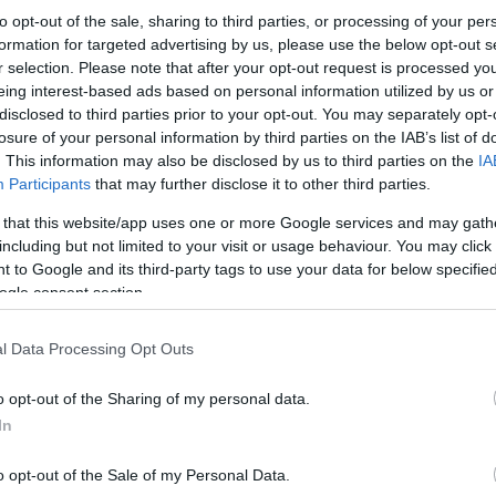
to opt-out of the sale, sharing to third parties, or processing of your per
formation for targeted advertising by us, please use the below opt-out s
r selection. Please note that after your opt-out request is processed y
eing interest-based ads based on personal information utilized by us or
disclosed to third parties prior to your opt-out. You may separately opt-
losure of your personal information by third parties on the IAB’s list of
. This information may also be disclosed by us to third parties on the
IA
Οι συλλήψεις πραγματοποιήθηκαν στο πλαίσιο α
Participants
that may further disclose it to other third parties.
καταστήματος κράτησης, ενώ η έρευνα των Αρχ
 that this website/app uses one or more Google services and may gath
including but not limited to your visit or usage behaviour. You may click 
 to Google and its third-party tags to use your data for below specifi
ogle consent section.
l Data Processing Opt Outs
o opt-out of the Sharing of my personal data.
In
o opt-out of the Sale of my Personal Data.