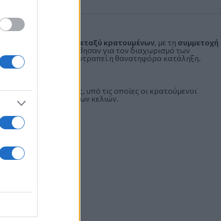
ρισμα λογαριασμών μεταξύ κρατουμένων
, με τη
συμμετοχή
τικοί υπάλληλοι επενέβησαν για τον διαχωρισμό των
, χωρίς ωστόσο να αποτραπεί η θανατηφόρα κατάληξη.
 ως προς τις συνθήκες, υπό τις οποίες οι κρατούμενοι
έσπασαν τα λουκέτα των κελιών.