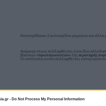
Κατασχέθηκαν 2 αυτοσχέδια μαχαίρια και άλλα μ
Ανάμεσα στους συλληφθέντες είναι δύο αλλοδαπ
βασικών «
πρωταγωνιστών
» της
αιματηρής συμ
Οι υπόλοιποι εννέα συλληφθέντες κατηγορούνται
a.gr -
Do Not Process My Personal Information