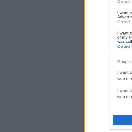
Opted 
I want 
Advertis
Opted 
I want t
of my P
was col
Opted 
Google 
I want t
web or d
I want t
web or d