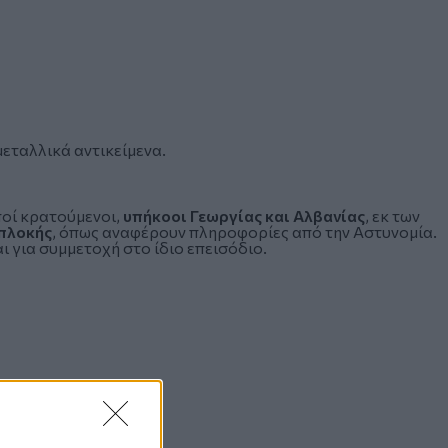
εταλλικά αντικείμενα.
οί κρατούμενοι,
υπήκοοι Γεωργίας και
Αλβανίας
, εκ των
πλοκής
, όπως αναφέρουν πληροφορίες από την Αστυνομία.
 για συμμετοχή στο ίδιο επεισόδιο.