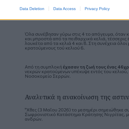
Data Deletion
Data Access
Privacy Policy
Όλα συνέβησαν γύρω στις 4 το απόγευμα, όταν 
και μπροστά από τα πειθαρχικά κελιά, τέσσερις 
λουκέτα από τα κελιά 4 και 8. Στη συνέχεια όλοι
κρατούμενους τού κελιού 6.
Από τη συμπλοκή
έχασαν τη ζωή τους ένας 46χρ
νεκρών κρατούμενων υπέκυψε εντός του κελιού, 
Νοσοκομείο Σερρών.
Αναλυτικά η ανακοίνωση της αστυ
"Χθες (3 Μαΐου 2026) το μεσημέρι σημειώθηκε σ
Σωφρονιστικό Κατάστημα Κράτησης Νιγρίτας, μ
ανδρών.