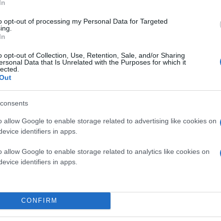
In
to opt-out of processing my Personal Data for Targeted
ing.
In
Τα πρώτα στοιχεία φαίνεται να δείχνουν
ξεκαθά
περισσότερων από δέκα ατόμων
. Οι σωφρονισ
o opt-out of Collection, Use, Retention, Sale, and/or Sharing
εμπλεκομένων και την παροχή πρώτων βοηθειών
ersonal Data that Is Unrelated with the Purposes for which it
lected.
Out
Για το ίδιο συμβάν διατάχθηκε πειθαρχική έρευνα
απέκτησαν αυτοσχέδια αιχμηρά αντικείμενα και 
consents
o allow Google to enable storage related to advertising like cookies on
evice identifiers in apps.
o allow Google to enable storage related to analytics like cookies on
evice identifiers in apps.
CONFIRM