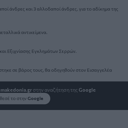
ποί άνδρες και 3 αλλοδαποί άνδρες, για το αδίκημα της
εταλλικά αντικείμενα.
και Εξιχνίασης Εγκλημάτων Σερρών.
στηκε σε βάρος τους, θα οδηγηθούν στον Εισαγγελέα
emakedonia.gr
στην αναζήτηση της
Google
εσέ το στην
Google