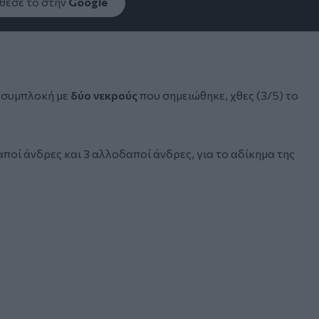
εσέ το στην
Google
 συμπλοκή με
δύο νεκρούς
που σημειώθηκε, χθες (3/5) το
ποί άνδρες και 3 αλλοδαποί άνδρες, για το αδίκημα της