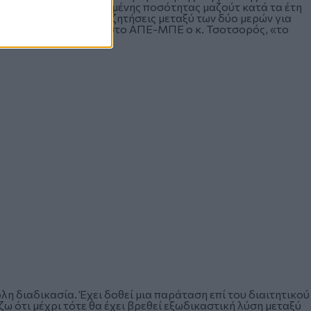
 της ελάχιστης εγγυημένης ποσότητας μαζούτ κατά τα έτη
ίσκονται σε εξέλιξη συζητήσεις μεταξύ των δύο μερών για
ς και, όπως ανέφερε στο ΑΠΕ-ΜΠΕ ο κ. Τσοτσορός, «το
η διαδικασία. Έχει δοθεί μια παράταση επί του διαιτητικού
ζω ότι μέχρι τότε θα έχει βρεθεί εξωδικαστική λύση μεταξύ