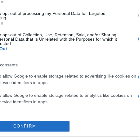
In
to opt-out of processing my Personal Data for Targeted
ing.
In
o opt-out of Collection, Use, Retention, Sale, and/or Sharing
ersonal Data that Is Unrelated with the Purposes for which it
lected.
Στο πλαίσιο αυτό τα ΕΛΠΕ είναι επίσης σε προχ
Out
ανταλλάγματος για τη τήρηση αποθεμάτων πετρε
προχωρημένες, έχει γίνει και από τους αρμόδιου
στον τελικό προσδιορισμό του ανταλλάγματος γ
consents
σύντομα θα ολοκληρωθεί», σημείωσε ο κ. Τσοτσ
o allow Google to enable storage related to advertising like cookies on
evice identifiers in apps.
Σε ό,τι αφορά τα δικαιώματα διέλευσης, ο προέ
τις σχέσεις μεταξύ των μετόχων της εταιρείας τ
o allow Google to enable storage related to analytics like cookies on
προχωρημένες συζητήσεις και βρισκόμαστε στην 
θεώρηση του όλου ζητήματος. Όσον αφορά και τη
evice identifiers in apps.
ποσοστού της κάποιες ποσότητες, είναι κι αυτό 
CONFIRM
Εκκρεμεί, επίσης, η αγωγή της ΕΛΠΕΤ ΒΑΛΚΑΝΙ
της Δημοκρατίας της Βόρειας Μακεδονίας ενώπι
Εμπορικού Επιμελητηρίου (ICC) για την καταβο