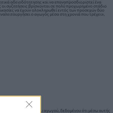
ητικά αδειοδότητησης και να επαναπροσδιοριστεί ένα
 οι συζητήσεις βρίσκονται σε πολύ προχωρημένο στάδιο
αδικασίες να έχουν ολοκληρωθεί εντός των προσεχών δύο
παναλειτουργήσει ο αγωγός μέσα στη χρονιά που τρέχει»,
ή η επαναλειτουργία του αγωγού, δεδομένου ότι μέσω αυτής