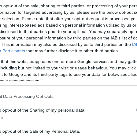
δημιουργείται ένα καινούριο περιβάλλον μέσα σ
to opt-out of the sale, sharing to third parties, or processing of your per
διακίνηση και έλεγχο των πετρελαιοειδών θα έχ
«Να μπορούμε να πούμε», σημείωσε ο κ. Τσοτσορ
formation for targeted advertising by us, please use the below opt-out s
ελέγχους, να πιστοποιεί αποθηκευτικούς χώρους
r selection. Please note that after your opt-out request is processed y
της νομιμότητας, όπως αυτή είναι γνωστή στο πλ
eing interest-based ads based on personal information utilized by us or
disclosed to third parties prior to your opt-out. You may separately opt-
losure of your personal information by third parties on the IAB’s list of
Παραλλήλως, στις συζητήσεις που γίνονται και ο
. This information may also be disclosed by us to third parties on the
IA
ή τα παρεπόμενά της, όπως ανέφερε στο ΑΠΕ-ΜΠ
Participants
that may further disclose it to other third parties.
σημασίας ζητήματα για τη σωστή λειτουργία του
μια βέλτιστη προσαρμογή της νομοθεσίας της Βό
2009/119/ΕΚ σχετικά με τα εξής: με την υποχρέ
 that this website/app uses one or more Google services and may gath
προϊόντων πετρελαίου, την εξασφάλιση της διαδ
including but not limited to your visit or usage behaviour. You may click 
τελωνειακά ελεγχόμενους και πιστοποιημένους
 to Google and its third-party tags to use your data for below specifi
ogle consent section.
l Data Processing Opt Outs
o opt-out of the Sharing of my personal data.
In
o opt-out of the Sale of my Personal Data.