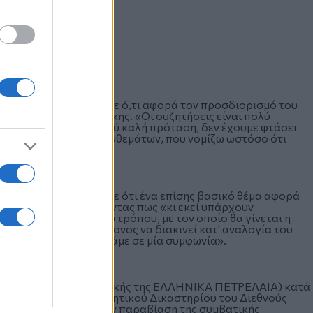
ωρημένες συζητήσεις σε ό,τι αφορά τον προσδιορισμό του
λαίου έκτακτης ανάγκης. «Οι συζητήσεις είναι πολύ
ς της γείτονος μία πολύ καλή πρόταση, δεν έχουμε φτάσει
ια την τήρηση των αποθεμάτων, που νομίζω ωστόσο ότι
ορός.
δρος των ΕΛΠΕ ανέφερε ότι ένα επίσης βασικό θέμα αφορά
ου αγωγού, επισημαίνοντας πως «κι εκεί υπάρχουν
αποδοχή ενός κοινού τρόπου, με τον οποίο θα γίνεται η
 δυνατότητα της γείτονος να διακινεί κατ' αναλογία του
κάτι που δείχνει πως πάμε σε μία συμφωνία».
ΚΗ Α.Ε. (100% θυγατρικής της ΕΛΛΗΝΙΚΑ ΠΕΤΡΕΛΑΙΑ) κατά
ον του Διεθνούς Διαιτητικού Δικαστηρίου του Διεθνούς
λή αποζημίωσης για την παραβίαση της συμβατικής