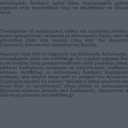
αστυνομικές δυνάμεις έχουν κάνει περιορισμένη χρήση
χημικών στην προσπάθειά τους να απωθήσουν τα άτομα
αυτά.
Τουλάχιστον 10 αστυνομικοί, καθώς και ορισμένοι πολίτες
έχουν τραυματιστεί, σύμφωνα με αστυνομικές πηγές, από τα
επεισόδια τόσο στα σκαλιά πίσω από τον Άγνωστο
Στρατιώτη, όσο και στο προαύλιο της Βουλής.
Ανώτερη πηγή από το αρχηγείο της Ελληνικής Αστυνομίας,
υπογράμμισε μέσω του makthes.gr ότι η χρήση χημικών δεν
έγινε αναίτια, ούτε χρησιμοποιήθηκαν κατά γυναικών, όπως
κάποιοι διαδηλωτές ανέφεραν σε τηλεοπτικούς σταθμούς
κάποιοι. Αντιθέτως, οι αστυνομικές δυνάμεις παρέμεναν
στάσιμες στα σκαλιά πάνω από το μνημείο του Αγνώστου
Στρατιώτη και από τις εικόνες "φάνηκε τι ήτανε μπροστά και
ποιοι ήταν οι προκλητικοί", όπως επίσης οι αστυνομικοί
δέχτηκαν κόκκινες μπογιές από διαδηλωτές, ισχυρίστηκε η
ίδια πηγή μιλώντας στο makthes.gr