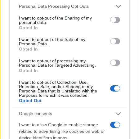
Please note that this website/app uses one or more Google
Personal Data Processing Opt Outs
Πρόσθεσέ το στην
Google
services and may gather and store information including but
not limited to your visit or usage behaviour. You may click to
I want to opt-out of the Sharing of my
personal data.
grant or deny consent to Google and its third-party tags to
Opted In
use your data for below specified purposes in below Google
consent section.
I want to opt-out of the Sale of my
ΚΟΙΝΩΝΙΑ
Personal Data.
Opted In
I want to opt-out of processing my
Personal Data for Targeted Advertising.
Opted In
I want to opt-out of Collection, Use,
Retention, Sale, and/or Sharing of my
Personal Data that Is Unrelated with the
Purposes for which it was collected.
Opted Out
Google consents
I want to allow Google to enable storage
related to advertising like cookies on web or
device identifiers in apps.