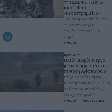
τη ΓΔΑΕΦΚ - Πάνω
από 100 τα
«καταστραμμένα»
Στο επόμενο στάδιο της
συγκέντρωσης των
φακέλων περνούν οι
Δήμοι
φωτιά
πριν 1 ώρα
Ηλεία: Χωρίς ενεργό
μέτωπο η φωτιά στην
περιοχή Αγία Μαρίνα
Επιχειρούν δυνάμεις
πυρόσβεσης προκειμένου
να θέσουν υπό πλήρη
έλεγχο την φωτιά
φωτιά
Πυροσβεστική