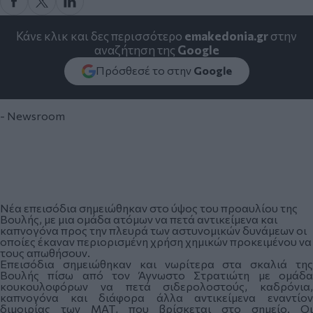
Κάνε κλικ και δες περισσότερο
emakedonia.gr
στην
αναζήτηση της
Google
Πρόσθεσέ το στην
Google
- Newsroom
Νέα επεισόδια σημειώθηκαν στο ύψος του προαυλίου της
Βουλής, με μια ομάδα ατόμων να πετά αντικείμενα και
καπνογόνα προς την πλευρά των αστυνομικών δυνάμεων οι
οποίες έκαναν περιορισμένη χρήση χημικών προκειμένου να
τους απωθήσουν.
Επεισόδια σημειώθηκαν και νωρίτερα στα σκαλιά της
Βουλής πίσω από τον Άγνωστο Στρατιώτη με ομάδα
κουκουλοφόρων να πετά σιδερολοστούς, καδρόνια,
καπνογόνα και διάφορα άλλα αντικείμενα εναντίον
διμοιρίας των ΜΑΤ, που βρίσκεται στο σημείο. Οι