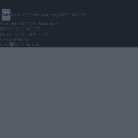
Αριθμός Πιστοποίησης Μ.Η.Τ.242191
Copyright © 2026 eMakedonia
ΠΟΛΙΤΙΚΗ COOKIES
ΠΟΛΙΤΙΚΗ ΑΠΟΡΡΗΤΟΥ
ΟΡΟΙ ΧΡΗΣΗΣ
with
by Darkpony