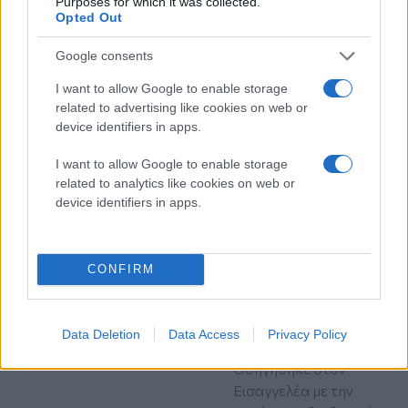
Purposes for which it was collected.
Opted Out
Google consents
I want to allow Google to enable storage
related to advertising like cookies on web or
device identifiers in apps.
I want to allow Google to enable storage
Διαβάστε περισσότερα
related to analytics like cookies on web or
device identifiers in apps.
Τρίτη 07 Ιου 2026, 20:00
Θεσσαλονίκη:
Χειροπέδες σε 66χρονο
CONFIRM
για τη φωτιά στο
Τριάδι Θέρμης - Πώς
προκλήθηκε η
Data Deletion
Data Access
Privacy Policy
πυρκαγιά
Οδηγήθηκε στον
Εισαγγελέα με την