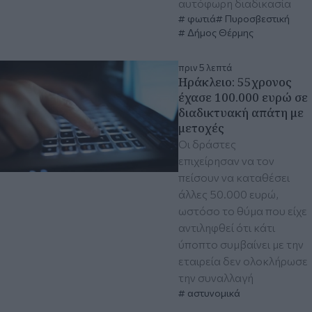
αυτόφωρη διαδικασία
φωτιά
Πυροσβεστική
Δήμος Θέρμης
πριν 5 λεπτά
Ηράκλειο: 55χρονος
έχασε 100.000 ευρώ σε
διαδικτυακή απάτη με
μετοχές
Οι δράστες
επιχείρησαν να τον
πείσουν να καταθέσει
άλλες 50.000 ευρώ,
ωστόσο το θύμα που είχε
αντιληφθεί ότι κάτι
ύποπτο συμβαίνει με την
εταιρεία δεν ολοκλήρωσε
την συναλλαγή
αστυνομικά