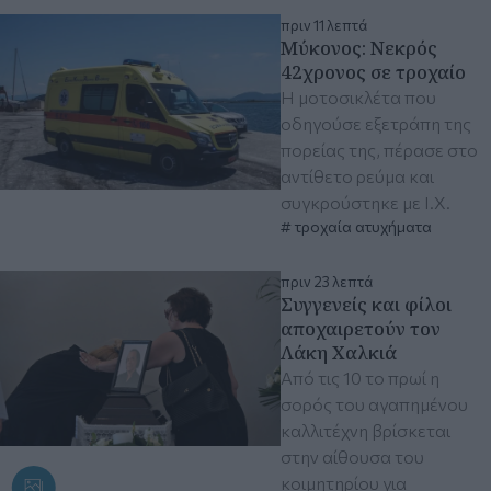
πριν 11 λεπτά
Μύκονος: Νεκρός
42χρονος σε τροχαίο
Η μοτοσικλέτα που
οδηγούσε εξετράπη της
πορείας της, πέρασε στο
αντίθετο ρεύμα και
συγκρούστηκε με Ι.Χ.
τροχαία ατυχήματα
πριν 23 λεπτά
Συγγενείς και φίλοι
αποχαιρετούν τον
Λάκη Χαλκιά
Από τις 10 το πρωί η
σορός του αγαπημένου
καλλιτέχνη βρίσκεται
στην αίθουσα του
κοιμητηρίου για