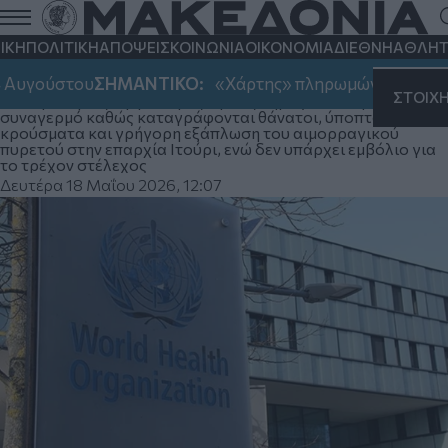
Επιδημία Έμπολα στη ΛΔ Κονγκό:
Παγκόσμιος υγειονομικός συναγερμός
ΙΚΗ
ΠΟΛΙΤΙΚΗ
ΑΠΟΨΕΙΣ
ΚΟΙΝΩΝΙΑ
ΟΙΚΟΝΟΜΙΑ
ΔΙΕΘΝΗ
ΑΘΛΗΤ
για το στέλεχος Bundibugyo
Αυγούστου
ΣΗΜΑΝΤΙΚΟ:
«Χάρτης» πληρωμών από e-ΕΦΚΑ
ΣΤΟΙΧ
Ο Παγκόσμιος Οργανισμός Υγείας κήρυξε διεθνή
συναγερμό καθώς καταγράφονται θάνατοι, ύποπτα
κρούσματα και γρήγορη εξάπλωση του αιμορραγικού
πυρετού στην επαρχία Ιτούρι, ενώ δεν υπάρχει εμβόλιο για
το τρέχον στέλεχος
Δευτέρα 18 Μαΐου 2026, 12:07