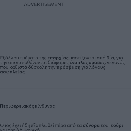
Εξάλλου τμήματα της
επαρχίας
μαστίζονται από
βία
, για
την οποία ευθύνονται διάφορες
ένοπλες ομάδες
, γεγονός
που καθιστά δύσκολη την
πρόσβαση
για λόγους
ασφαλείας
.
Περιφερειακός κίνδυνος
Ο ιός έχει ήδη εξαπλωθεί πέρα από τα
σύνορα
του
Ιτούρι
και της ΛΔ Κονγκό.