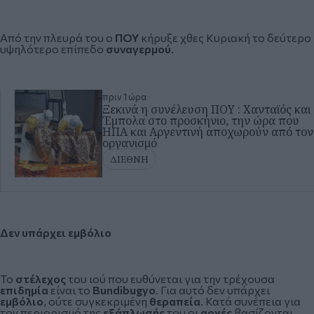
Από την πλευρά του ο
ΠΟΥ
κήρυξε χθες Κυριακή το δεύτερο
υψηλότερο επίπεδο
συναγερμού
.
πριν 1 ώρα
Ξεκινά η συνέλευση ΠΟΥ : Χανταϊός και
Έμπολα στο προσκήνιο, την ώρα που
ΗΠΑ και Αργεντινή αποχωρούν από τον
οργανισμό
ΔΙΕΘΝΗ
Δεν υπάρχει εμβόλιο
Το
στέλεχος
του ιού που ευθύνεται για την τρέχουσα
επιδημία
είναι το
Bundibugyο
. Για αυτό δεν υπάρχει
εμβόλιο
, ούτε συγκεκριμένη
θεραπεία
. Κατά συνέπεια για
τον περιορισμό της
εξάπλωσής
του οι
αρχές
βασίζονται