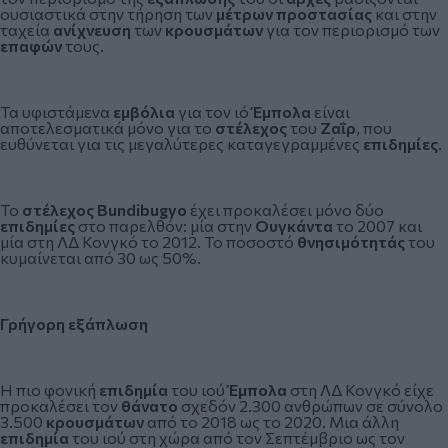
ουσιαστικά στην τήρηση των
μέτρων προστασίας
και στην
ταχεία
ανίχνευση
των
κρουσμάτων
για τον περιορισμό των
επαφών
τους.
Τα υφιστάμενα
εμβόλια
για τον ιό
Έμπολα
είναι
αποτελεσματικά μόνο για το
στέλεχος
του
Ζαΐρ
, που
ευθύνεται για τις μεγαλύτερες καταγεγραμμένες
επιδημίες
.
Το
στέλεχος Bundibugyo
έχει προκαλέσει μόνο δύο
επιδημίες
στο παρελθόν: μία στην
Ουγκάντα
το 2007 και
μία στη ΛΔ Κονγκό το 2012. Το ποσοστό
θνησιμότητάς
του
κυμαίνεται από 30 ως 50%.
Γρήγορη εξάπλωση
Η πιο φονική
επιδημία
του ιού
Έμπολα
στη ΛΔ Κονγκό είχε
προκαλέσει τον
θάνατο
σχεδόν 2.300 ανθρώπων σε σύνολο
3.500
κρουσμάτων
από το 2018 ως το 2020. Μια άλλη
επιδημία
του ιού στη χώρα από τον Σεπτέμβριο ως τον