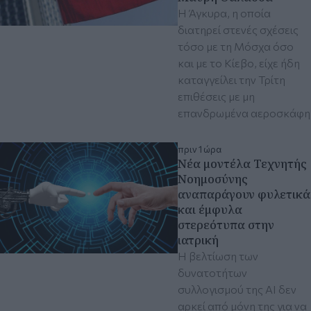
Η Άγκυρα, η οποία
διατηρεί στενές σχέσεις
τόσο με τη Μόσχα όσο
και με το Κίεβο, είχε ήδη
καταγγείλει την Τρίτη
επιθέσεις με μη
επανδρωμένα αεροσκάφη
πριν 1 ώρα
Νέα μοντέλα Τεχνητής
Νοημοσύνης
αναπαράγουν φυλετικά
και έμφυλα
στερεότυπα στην
ιατρική
Η βελτίωση των
δυνατοτήτων
συλλογισμού της ΑΙ δεν
αρκεί από μόνη της για να