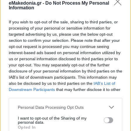
eMakedonia.gr -
Do Not Process My Personal
Information
«Μυστικιστική ασθένεια»
If you wish to opt-out of the sale, sharing to third parties, or
processing of your personal or sensitive information for
Παράλληλα έχουν ξεκινήσει
επιδημιολογικές έρευνες
για
targeted advertising by us, please use the below opt-out
να εντοπιστεί η
πηγή
της
επιδημίας
.
section to confirm your selection. Please note that after your
opt-out request is processed you may continue seeing
interest-based ads based on personal information utilized by
Αυτή τη στιγμή το πρώτο επιβεβαιωμένο
κρούσμα
αφορά
us or personal information disclosed to third parties prior to
έναν
νοσηλευτή
ο οποίος πήγε στις 24 Απριλίου σε
κέντρο
your opt-out. You may separately opt-out of the further
υγείας
της
Μπούνια
, πρωτεύουσας του
Ιτούρι
.
disclosure of your personal information by third parties on the
IAB’s list of downstream participants. This information may
also be disclosed by us to third parties on the
IAB’s List of
Όμως η
πηγή
της
επιδημίας
εντοπίζεται περίπου 90
χιλιόμετρα μακριά, στην
υγειονομική ζώνη
Downstream Participants
that may further disclose it to other
Μονγκμπουάλου
, γεγονός που υποδηλώνει ότι η
επιδημία
third parties.
ξεκίνησε σε αυτήν την
τοποθεσία
και ότι τα
κρούσματα
στη
συνέχεια εξαπλώθηκαν.
Please note that this website/app uses one or more Google
Personal Data Processing Opt Outs
services and may gather and store information including but
not limited to your visit or usage behaviour. You may click to
I want to opt-out of the Sharing of my
personal data.
Ο
ΠΟΥ
ενημερώθηκε για την εμφάνιση μιας
ασθένειας
με
grant or deny consent to Google and its third-party tags to
Opted In
υψηλή
θνησιμότητα
στις 5 Μαΐου μετά τον
θάνατο
use your data for below specified purposes in below Google