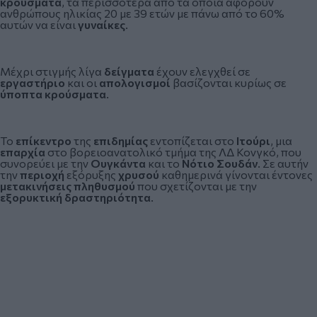
κρούσματα
, τα περισσότερα από τα οποία αφορούν
ανθρώπους ηλικίας 20 με 39 ετών με πάνω από το 60%
αυτών να είναι
γυναίκες
.
Μέχρι στιγμής λίγα
δείγματα
έχουν ελεγχθεί σε
εργαστήριο
και οι
απολογισμοί
βασίζονται κυρίως σε
ύποπτα κρούσματα
.
Το
επίκεντρο
της
επιδημίας
εντοπίζεται στο
Ιτούρι
, μια
επαρχία
στο βορειοανατολικό τμήμα της ΛΔ Κονγκό, που
συνορεύει με την
Ουγκάντα
και το
Νότιο Σουδάν
. Σε αυτήν
την
περιοχή
εξόρυξης
χρυσού
καθημερινά γίνονται έντονες
μετακινήσεις πληθυσμού
που σχετίζονται με την
εξορυκτική δραστηριότητα
.