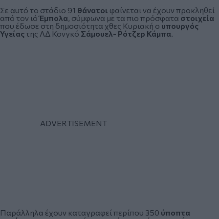
Σε αυτό το στάδιο 91
θάνατοι
φαίνεται να έχουν προκληθεί
από τον ιό
Έμπολα
, σύμφωνα με τα πιο πρόσφατα
στοιχεία
που έδωσε στη δημοσιότητα χθες Κυριακή ο
υπουργός
Υγείας
της ΛΔ Κονγκό
Σάμουελ- Ρότζερ Κάμπα
.
Παράλληλα έχουν καταγραφεί περίπου 350
ύποπτα