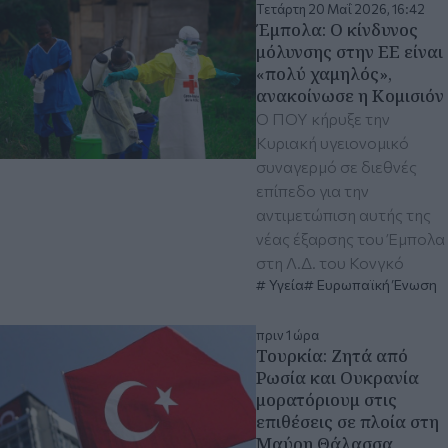
Τετάρτη 20 Μαΐ 2026, 16:42
Έμπολα: Ο κίνδυνος
μόλυνσης στην ΕΕ είναι
«πολύ χαμηλός»,
ανακοίνωσε η Κομισιόν
Ο ΠΟΥ κήρυξε την
Κυριακή υγειονομικό
συναγερμό σε διεθνές
επίπεδο για την
αντιμετώπιση αυτής της
νέας έξαρσης του Έμπολα
στη Λ.Δ. του Κονγκό
Υγεία
Ευρωπαϊκή Ένωση
πριν 1 ώρα
Τουρκία: Ζητά από
Ρωσία και Ουκρανία
μορατόριουμ στις
επιθέσεις σε πλοία στη
Μαύρη Θάλασσα