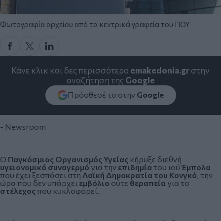
Φωτογραφία αρχείου από τα κεντρικά γραφεία του ΠΟΥ
Κάνε κλικ και δες περισσότερο
emakedonia.gr
στην
αναζήτηση της
Google
Πρόσθεσέ το στην
Google
- Newsroom
Ο
Παγκόσμιος Οργανισμός Υγείας
κήρυξε διεθνή
υγειονομικό συναγερμό
για την
επιδημία
του ιού
Έμπολα
που έχει ξεσπάσει στη
Λαϊκή Δημοκρατία του Κονγκό
, την
ώρα που δεν υπάρχει
εμβόλιο
ούτε
θεραπεία
για το
στέλεχος
που κυκλοφορεί.