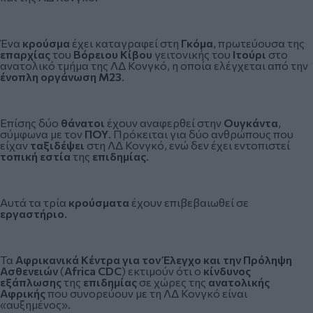
Ένα
κρούσμα
έχει καταγραφεί στη
Γκόμα
, πρωτεύουσα της
επαρχίας
του
Βόρειου Κίβου
γειτονικής του
Ιτούρι
στο
ανατολικό τμήμα της ΛΔ Κονγκό, η οποία ελέγχεται από την
ένοπλη οργάνωση Μ23
.
Επίσης δύο
θάνατοι
έχουν αναφερθεί στην
Ουγκάντα
,
σύμφωνα με τον
ΠΟΥ
. Πρόκειται για δύο ανθρώπους που
είχαν
ταξιδέψει
στη ΛΔ Κονγκό, ενώ δεν έχει εντοπιστεί
τοπική εστία
της
επιδημίας
.
Αυτά τα τρία
κρούσματα
έχουν επιβεβαιωθεί σε
εργαστήριο
.
Τα
Αφρικανικά Κέντρα για τον Έλεγχο και την Πρόληψη
Ασθενειών
(
Africa CDC
) εκτιμούν ότι ο
κίνδυνος
εξάπλωσης
της
επιδημίας
σε χώρες της
ανατολικής
Αφρικής
που συνορεύουν με τη ΛΔ Κονγκό είναι
«αυξημένος».