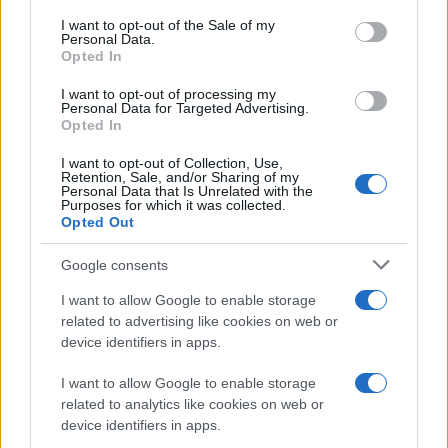
τεσσάρων
υγειονομικών
σε διάστημα 4 ημερών στην
consent section.
περιοχή Μονγκμπουάλου
.
I want to opt-out of the Sale of my
Personal Data.
Opted In
Όσοι προσβάλλονται από το
στέλεχος Bundibugyo
αρχικά
I want to opt-out of processing my
εμφανίζουν
συμπτώματα
που μοιάζουν με αυτά της
γρίπης
Personal Data for Targeted Advertising.
ή της
ελονοσίας
, γεγονός που μπορεί να καθυστερήσει τον
Opted In
εντοπισμό του ιού.
I want to opt-out of Collection, Use,
Retention, Sale, and/or Sharing of my
Personal Data that Is Unrelated with the
Σύμφωνα με το
υπουργείο Υγείας
της ΛΔ Κονγκό, οι
αρχές
Purposes for which it was collected.
δεν ενημερώθηκαν εγκαίρως για την τρέχουσα
επιδημία
Opted Out
καθώς οι
πληγείσες κοινότητες
αρχικά πίστεψαν ότι
πρόκειται για μια «
μυστικιστική ασθένεια
» ή «
μαγεία
»,
γεγονός που ώθησε τους
ασθενείς
να πάνε σε «
κέντρα
Google consents
προσευχής
» αντί να συμβουλευτούν
γιατρούς
.
I want to allow Google to enable storage
related to advertising like cookies on web or
Κάνε κλικ και δες περισσότερο
emakedonia.gr
στην
device identifiers in apps.
αναζήτηση της
Google
Πρόσθεσέ το στην
Google
I want to allow Google to enable storage
related to analytics like cookies on web or
device identifiers in apps.