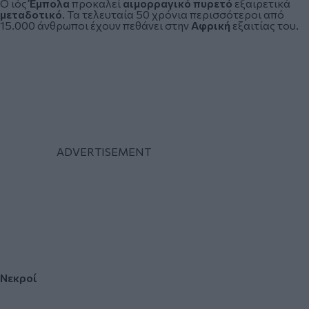
Ο ιός
Έμπολα
προκαλεί
αιμορραγικό πυρετό
εξαιρετικά
μεταδοτικό
. Τα τελευταία 50 χρόνια περισσότεροι από
15.000 άνθρωποι έχουν πεθάνει στην
Αφρική
εξαιτίας του.
Νεκροί