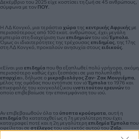
Δεκέμβριο του 2025 είχε κοστίσει τη ζωή σε 45 ανθρώπους,
σύμφωνα με τον
ΠΟΥ
.
Η ΛΔ Κονγκό, μια τεράστια
χώρα
της
κεντρικής Αφρικής
με
περισσότερους από 100 εκατ. ανθρώπους, έχει μεγάλη
εμπειρία στη διαχείριση των
επιδημιών
του ιού
Έμπολα
.
Όμως οι ιδιαιτερότητες της τρέχουσας
επιδημίας
, της 17ης
στη ΛΔ Κονγκό, προκαλούν ανησυχία στους
ειδικούς
.
«Είναι μια
επιδημία
που θα εξαπλωθεί πολύ γρήγορα, ακόμη
περισσότερο καθώς έχει ξεσπάσει σε μια πολυπληθή
επαρχία
», δήλωσε ο
μικροβιολόγος Ζαν- Ζακ Μουγιέμπα
,
μέλος της ομάδας που εντόπισε τον ιό
Έμπολα
το 1976 και
επικεφαλής του κονγκολέζικου
ινστιτούτου ερευνών
το
οποίο επιβεβαίωσε την επανεμφάνιση του ιού.
Αν επιβεβαιωθούν όλα τα
ύποπτα κρούσματα
, αυτή η
επιδημία
θα καταταχθεί ως η 7η μεγαλύτερη που έχει
καταγραφεί ποτέ και η 2η μεγαλύτερη
επιδημία Έμπολα
που
οφείλεται σε
στέλεχος
του ιού εκτός αυτού του
Ζαΐρ
,
σύμφωνα με τους
ειδικούς
.