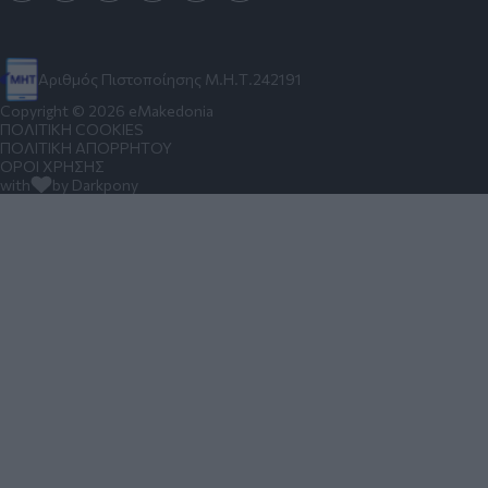
Αριθμός Πιστοποίησης Μ.Η.Τ.242191
Copyright © 2026 eMakedonia
ΠΟΛΙΤΙΚΗ COOKIES
ΠΟΛΙΤΙΚΗ ΑΠΟΡΡΗΤΟΥ
ΟΡΟΙ ΧΡΗΣΗΣ
with
by Darkpony