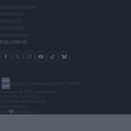
ΘΕΣΣΑΛΟΝΙΚΗ
ΠΟΛΙΤΙΚΗ
ΑΠΟΨΕΙΣ
ΚΟΙΝΩΝΙΑ
ΟΙΚΟΝΟΜΙΑ
FOLLOW US
Αριθμός Πιστοποίησης Μ.Η.Τ.242191
Copyright © 2026 eMakedonia
ΠΟΛΙΤΙΚΗ COOKIES
ΠΟΛΙΤΙΚΗ ΑΠΟΡΡΗΤΟΥ
ΟΡΟΙ ΧΡΗΣΗΣ
with
by Darkpony