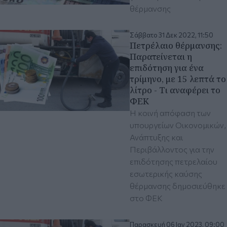
θέρμανσης
Σάββατο 31 Δεκ 2022, 11:50
Πετρέλαιο θέρμανσης:
Παρατείνεται η
επιδότηση για ένα
τρίμηνο, με 15 λεπτά το
λίτρο - Τι αναφέρει το
ΦΕΚ
Η κοινή απόφαση των
υπουργείων Οικονομικών,
Ανάπτυξης και
Περιβάλλοντος για την
επιδότησης πετρελαίου
εσωτερικής καύσης
θέρμανσης δημοσιεύθηκε
στο ΦΕΚ
Παρασκευή 06 Ιαν 2023, 09:00