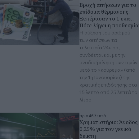
Βροχή αιτήσεων για το
επίδομα θέρμανσης:
Ξεπέρασαν το 1 εκατ. -
Πότε λήγει η προθεσμία
Η αύξηση του αριθμού
των αιτήσεων τα
τελευταία 24ωρα,
συνδέεται και με την
ανοδική κίνηση των τιμών
μετά το «κούρεμα» (από
την 1η Ιανουαρίου) της
κρατικής επιδότησης στα
15 λεπτά από 25 λεπτά το
λίτρο
πριν 46 λεπτά
Χρηματιστήριο: Άνοδος
0,25% για τον γενικό
δείκτη