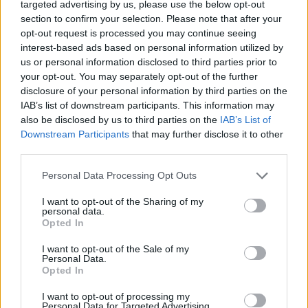
παρέχουν για την αγορά του
πετρελαίου θέρμανσης
τα
targeted advertising by us, please use the below opt-out
διυλιστήρια, ενώ και η επιδότηση στην αντλία για το
section to confirm your selection. Please note that after your
πετρέλαιο θέρμανσης
κατά 25 λεπτά / λίτρο από τον
opt-out request is processed you may continue seeing
κρατικό προϋπολογισμό θα συνεχιστεί έως τις 31/12 με
ενδεχόμενη παράταση, ανάλογα με τα νέα δεδομένα.
interest-based ads based on personal information utilized by
us or personal information disclosed to third parties prior to
your opt-out. You may separately opt-out of the further
disclosure of your personal information by third parties on the
IAB’s list of downstream participants. This information may
also be disclosed by us to third parties on the
IAB’s List of
Κάνε κλικ και δες περισσότερο
emakedonia.gr
στην
Downstream Participants
that may further disclose it to other
αναζήτηση της
Google
third parties.
Πρόσθεσέ το στην
Google
Please note that this website/app uses one or more Google
Personal Data Processing Opt Outs
services and may gather and store information including but
not limited to your visit or usage behaviour. You may click to
I want to opt-out of the Sharing of my
personal data.
grant or deny consent to Google and its third-party tags to
Opted In
use your data for below specified purposes in below Google
ΟΙΚΟΝΟΜΙΑ
consent section.
I want to opt-out of the Sale of my
Personal Data.
Opted In
I want to opt-out of processing my
Personal Data for Targeted Advertising.