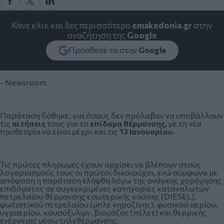
Κάνε κλικ και δες περισσότερο
emakedonia.gr
στην
αναζήτηση της
Google
Πρόσθεσέ το στην
Google
- Newsroom
Παράταση δόθηκε, για όσους δεν πρόλαβαν να υποβάλλουν
τις
αιτήσεις
τους για το
επίδομα θέρμανσης,
με τη νέα
προθεσμία να είναι μέχρι και τις
13 Ιανουαρίου.
Τις πρώτες πληρωμές έχουν αρχίσει να βλέπουν στους
λογαριασμούς τους οι πρώτοι δικαιούχοι, ενώ σύμφωνα με
απόφαση η παράταση ελήφθη λόγω της ανάγκης χορήγησης
επιδόματος σε συγκεκριμένες κατηγορίες καταναλωτών
πετρελαίου θέρμανσης εσωτερικής καύσης (DIESEL),
φωτιστικού πετρελαίου (μπλε κηροζίνης), φυσικού αερίου,
υγραερίου, καυσόξυλων, βιομάζας (πέλετ) και θερμικής
ενέργειας μέσω τηλεθέρμανσης.