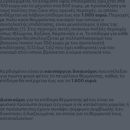
Συγκεκριμένα, το ελάχιστο ύψος επιδόματος ορίζεται στα
100 ευρώ και το μέγιστο στα 800 ευρώ, με προσαύξηση για
τους πολίτες που ζουν στις ορεινές περιοχές, οι οποίοι
ενδέχεται να λάβουν επίδομα έως και
1.000 ευρώ.
Περιοχές
με πολύ κρύο θεωρούνται οικισμοί των οποίων ο
συντελεστής επιδότησης, είναι μεγαλύτερος ή ίσος της
μονάδας (1). Στις περιοχές αυτές ανήκουν πολλές περιοχές
όπως Φλώρινα, Κοζάνη, Καρπενήσι κ.α. Το επίδομα για κάθε
δικαιούχο θα υπολογίζεται με πολλαπλασιασμό του
βασικού ποσού των 350 ευρώ με τον συντελεστή
επιδότησης, 0,12 έως 1,62 που έχει καθοριστεί για τον
οικισμό στον οποίο βρίσκεται η κύρια κατοικία του.
Κερδισμένοι είναι οι
καινούργιοι δικαιούχοι
που επέλεξαν
για πρώτη φορά φέτος το πετρέλαιο θέρμανσης, καθώς το
επίδομα θα ανέρχεται έως και τα
1.600 ευρώ.
Δικαιούχοι
για το επίδομα θέρμανσης φέτος είναι τα
φυσικά πρόσωπα άγαμα ή έγγαμα ή σε κατάσταση χηρείας ή
σε πρόσωπα που έχουν συνάψει σύμφωνο συμβίωσης ή εν
διαστάσει ή διαζευγμένα, τα οποία για τη θέρμανσή τους
καταναλώνουν: