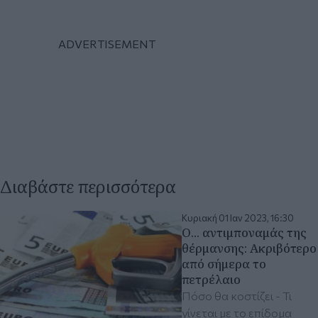
Διαβάστε περισσότερα
Κυριακή 01 Ιαν 2023, 16:30
Ο... αντιμποναμάς της
θέρμανσης: Ακριβότερο
από σήμερα το
πετρέλαιο
Πόσο θα κοστίζει - Τι
γίνεται με το επίδομα