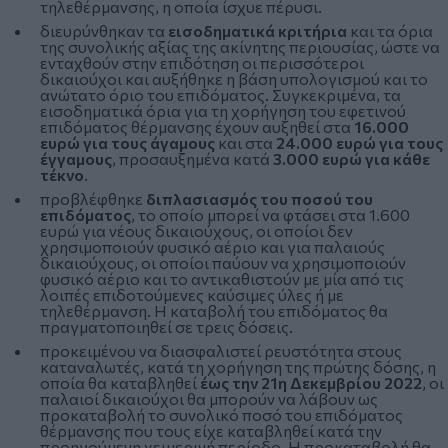
τηλεθέρμανσης, η οποία ίσχυε πέρυσι.
διευρύνθηκαν τα
εισοδηματικά κριτήρια
και τα όρια
της συνολικής αξίας της ακίνητης περιουσίας, ώστε να
ενταχθούν στην επιδότηση οι περισσότεροι
δικαιούχοι και αυξήθηκε η βάση υπολογισμού και το
ανώτατο όριο του επιδόματος. Συγκεκριμένα, τα
εισοδηματικά όρια για τη χορήγηση του εφετινού
επιδόματος θέρμανσης έχουν αυξηθεί στα
16.000
ευρώ για τους άγαμους
και στα
24.000 ευρώ για τους
έγγαμους
, προσαυξημένα κατά
3.000 ευρώ για κάθε
τέκνο
.
προβλέφθηκε
διπλασιασμός του ποσού του
επιδόματος
, το οποίο μπορεί να φτάσει στα 1.600
ευρώ για νέους δικαιούχους, οι οποίοι δεν
χρησιμοποιούν φυσικό αέριο και για παλαιούς
δικαιούχους, οι οποίοι παύουν να χρησιμοποιούν
φυσικό αέριο και το αντικαθιστούν με μία από τις
λοιπές επιδοτούμενες καύσιμες ύλες ή με
τηλεθέρμανση. Η καταβολή του επιδόματος θα
πραγματοποιηθεί σε τρεις δόσεις.
προκειμένου να διασφαλιστεί ρευστότητα στους
καταναλωτές, κατά τη χορήγηση της πρώτης δόσης, η
οποία θα καταβληθεί
έως την 21η Δεκεμβρίου 2022
, οι
παλαιοί δικαιούχοι θα μπορούν να λάβουν ως
προκαταβολή το συνολικό ποσό του επιδόματος
θέρμανσης που τους είχε καταβληθεί κατά την
προηγούμενη χειμερινή περίοδο. Η προκαταβολή θα