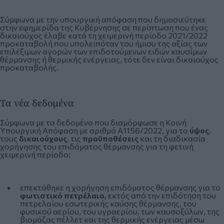
Σύμφωνα με την υπουργική απόφαση που δημοσιεύτηκε
στην εφημερίδα της Κυβέρνησης σε περίπτωση που ένας
δικαιούχος έλαβε κατά τη χειμερινή περίοδο 2021/2022
προκαταβολή που υπολειπόταν του ήμισυ της αξίας των
επιλέξιμων αγορών των επιδοτούμενων ειδών καυσίμων
θέρμανσης ή θερμικής ενέργειας, τότε δεν είναι δικαιούχος
προκαταβολής.
Τα νέα δεδομένα
Σύμφωνα με τα δεδομένα που διαμόρφωσε η Κοινή
Υπουργική Απόφαση με αριθμό Α1156/2022, για το
ύψος
,
τους
δικαιούχους
, τις
προϋποθέσεις
και τη διαδικασία
χορήγησης του επιδόματος θέρμανσης για τη φετινή
χειμερινή περίοδο:
επεκτάθηκε η χορήγηση επιδόματος θέρμανσης για το
φωτιστικό πετρέλαιο,
εκτός από την επιδότηση του
πετρελαίου εσωτερικής καύσης θέρμανσης, του
φυσικού αερίου, του υγραερίου, των καυσοξύλων, της
βιομάζας πέλλετ και της θερμικής ενέργειας μέσω