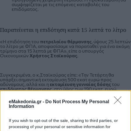
συμψηφίζεται με τις επόμενες καταβολές του
επιδόματος.
Παρατείνεται η επιδότηση κατά 15 λεπτά το λίτρο
«Η επιδότηση του
πετρελαίου θέρμανσης
, ύψους 25 λεπτών
το λίτρο με ΦΠΑ, αποφασίσαμε να παραταθεί για ένα ακόμη
τρίμηνο στα 15 λεπτά με ΦΠΑ», είπε ο υπουργός
Οικονομικών
Χρήστος Σταϊκούρας
.
Συγκεκριμένα, ο κ.Σταϊκούρας είπε: «Την Τετάρτη θα
υπάρξει σημαντική εκταμίευση 500 εκατ ευρώ προς
αδύναμους, αλλά και η
εκταμίευση γενναίας δόσης
του
επιδόματος θέρμανσης,
στο ύψος των 190 εκατ. ευρώ.
Μιλάμε για 700 εκατ. ευρώ που θα πιστωθούν την Τετάρτη.
Η επιδότηση του πετρελαίου θέρμανσης, ύψους 25 λεπτών
eMakedonia.gr -
Do Not Process My Personal
το λίτρο με ΦΠΑ, αποφασίσαμε να παραταθεί για ένα ακόμη
Information
τρίμηνο στα 15 λεπτά με ΦΠΑ».
If you wish to opt-out of the sale, sharing to third parties, or
Υπενθυμίζεται πως παράταση έδωσαν στις
εκπτώσεις
που
processing of your personal or sensitive information for