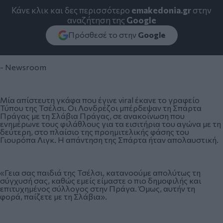
Κάνε κλικ και δες περισσότερο
emakedonia.gr
στην
αναζήτηση της
Google
Πρόσθεσέ το στην
Google
- Newsroom
Μία απίστευτη γκάφα που έγινε viral έκανε το γραφείο
Τύπου της Τσέλσι. Οι Λονδρέζοι μπέρδεψαν τη Σπάρτα
Πράγας με τη Σλάβια Πράγας, σε ανακοίνωση που
ενημέρωνε τους φιλάθλους για τα εισιτήρια του αγώνα με τη
δεύτερη, στο πλαίσιο της προημιτελικής φάσης του
Γιουρόπα Λιγκ. Η απάντηση της Σπάρτα ήταν απολαυστική.
«Γεια σας παιδιά της Τσέλσι, κατανοούμε απολύτως τη
σύγχυσή σας, καθώς εμείς είμαστε ο πιο δημοφιλής και
επιτυχημένος σύλλογος στην Πράγα. Όμως, αυτήν τη
φορά, παίζετε με τη Σλάβια».