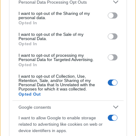
Please note that this website/app uses one or more Google
Personal Data Processing Opt Outs
services and may gather and store information including but
not limited to your visit or usage behaviour. You may click to
I want to opt-out of the Sharing of my
personal data.
grant or deny consent to Google and its third-party tags to
Opted In
use your data for below specified purposes in below Google
consent section.
I want to opt-out of the Sale of my
Personal Data.
Opted In
Διαβάστε περισσότερα
I want to opt-out of processing my
Personal Data for Targeted Advertising.
πριν 2 ώρες
Opted In
Ευρωπαϊκό
πρωτάθλημα
I want to opt-out of Collection, Use,
κολύμβησης: Στην 6η
Retention, Sale, and/or Sharing of my
Personal Data that Is Unrelated with the
θέση ο Παπαστάμος
Purposes for which it was collected.
στα 400μ. μικτή
Opted Out
ατομική (βίντεο)
Google consents
Αποκλείστηκε από τον
τελικό, καθώς έπρεπε να
I want to allow Google to enable storage
σημειώσει πανελλήνιο
related to advertising like cookies on web or
ρεκόρ για να βρεθεί στο
device identifiers in apps.