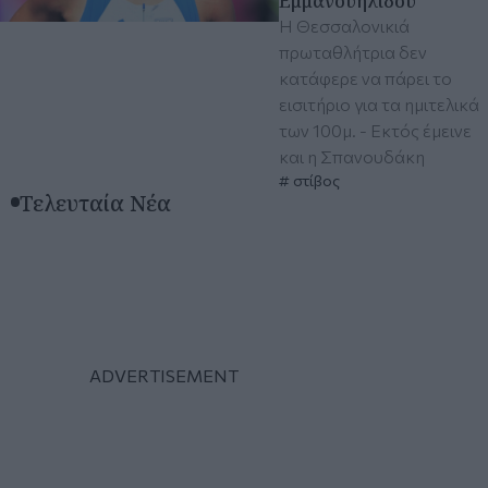
Εμμανουηλίδου
Η Θεσσαλονικιά
πρωταθλήτρια δεν
κατάφερε να πάρει το
εισιτήριο για τα ημιτελικά
των 100μ. - Εκτός έμεινε
και η Σπανουδάκη
στίβος
Τελευταία Νέα