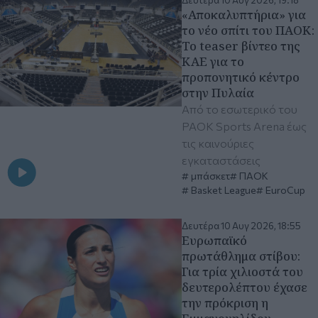
«Αποκαλυπτήρια» για
το νέο σπίτι του ΠΑΟΚ:
Το teaser βίντεο της
ΚΑΕ για το
προπονητικό κέντρο
στην Πυλαία
Από το εσωτερικό του
PAOK Sports Arena έως
τις καινούριες
εγκαταστάσεις
μπάσκετ
ΠΑΟΚ
Basket League
EuroCup
Δευτέρα 10 Αυγ 2026, 18:55
Ευρωπαϊκό
πρωτάθλημα στίβου:
Για τρία χιλιοστά του
δευτερολέπτου έχασε
την πρόκριση η