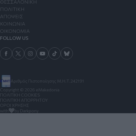
ΘΕΣΣΑΛΟΝΙΚΗ
ΠΟΛΙΤΙΚΗ
ΑΠΟΨΕΙΣ
ΚΟΙΝΩΝΙΑ
ΟΙΚΟΝΟΜΙΑ
FOLLOW US
Αριθμός Πιστοποίησης Μ.Η.Τ.242191
Copyright © 2026 eMakedonia
ΠΟΛΙΤΙΚΗ COOKIES
ΠΟΛΙΤΙΚΗ ΑΠΟΡΡΗΤΟΥ
ΟΡΟΙ ΧΡΗΣΗΣ
with
by Darkpony