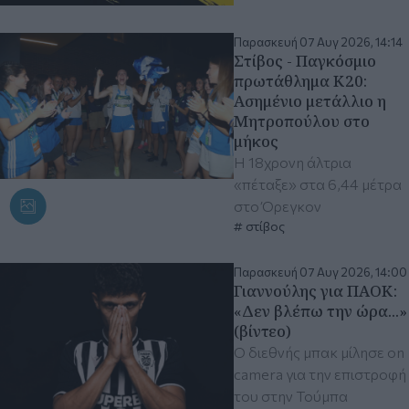
Παρασκευή 07 Αυγ 2026, 14:14
Στίβος - Παγκόσμιο
πρωτάθλημα Κ20:
Ασημένιο μετάλλιο η
Μητροπούλου στο
μήκος
Η 18χρονη άλτρια
«πέταξε» στα 6,44 μέτρα
στο Όρεγκον
στίβος
Παρασκευή 07 Αυγ 2026, 14:00
Γιαννούλης για ΠΑΟΚ:
«Δεν βλέπω την ώρα...»
(βίντεο)
Ο διεθνής μπακ μίλησε on
camera για την επιστροφή
του στην Τούμπα