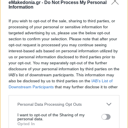
eMakedonia.gr -
Do Not Process My Personal
Information
Ποσειδώνας Καλαμαριάς - ΠΑΟ Διοικητηρίου 4-0
If you wish to opt-out of the sale, sharing to third parties, or
processing of your personal or sensitive information for
Αστέρας Ραιδεστού - Νίκη Κερασιάς 2-0
targeted advertising by us, please use the below opt-out
section to confirm your selection. Please note that after your
opt-out request is processed you may continue seeing
Εθνικός Πυλαίας - Ατρόμητος Πλαγιαρίου 7-0
interest-based ads based on personal information utilized by
us or personal information disclosed to third parties prior to
your opt-out. You may separately opt-out of the further
Αναγέννηση Επανομής - ΑΕ Κρήνης 4-1
disclosure of your personal information by third parties on the
IAB’s list of downstream participants. This information may
also be disclosed by us to third parties on the
IAB’s List of
Αγ. Γεώργιος Ν. Κρήνης - ΠΑΟ Ν. Επιβατών 0-1
Downstream Participants
that may further disclose it to other
third parties.
Κάνε κλικ και δες περισσότερο
emakedonia.gr
στην
Please note that this website/app uses one or more Google
Personal Data Processing Opt Outs
αναζήτηση της
Google
services and may gather and store information including but
not limited to your visit or usage behaviour. You may click to
I want to opt-out of the Sharing of my
Πρόσθεσέ το στην
Google
personal data.
grant or deny consent to Google and its third-party tags to
Opted In
use your data for below specified purposes in below Google