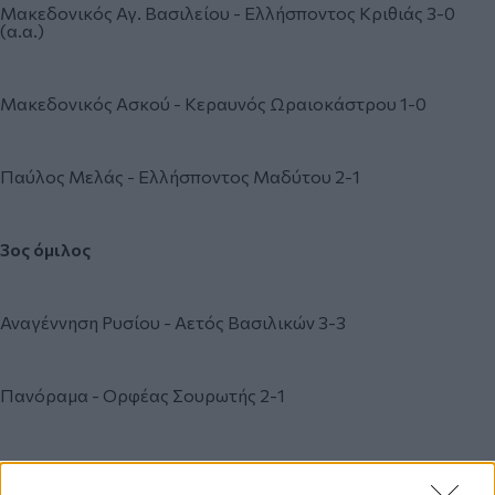
Μακεδονικός Αγ. Βασιλείου - Ελλήσποντος Κριθιάς 3-0
(α.α.)
Μακεδονικός Ασκού - Κεραυνός Ωραιοκάστρου 1-0
Παύλος Μελάς - Ελλήσποντος Μαδύτου 2-1
3ος όμιλος
Αναγέννηση Ρυσίου - Αετός Βασιλικών 3-3
Πανόραμα - Ορφέας Σουρωτής 2-1
Νίκη Μεσημερίου - Κεραυνός Αγγελοχωρίου 2-2