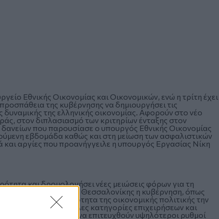
είο Εθνικής Οικονομίας και Οικονομικών, ενώ η τρίτη έχει
προσπάθεια της κυβέρνησης να δημιουργήσει τις
ς δυναμικής της ελληνικής οικονομίας. Αφορούν στο νέο
ράς, στον διπλασιασμό των κριτηρίων ένταξης στον
 δανείων που παρουσίασε ο υπουργός Εθνικής Οικονομίας
ούμενη εβδομάδα καθώς και στη μείωση των ασφαλιστικών
ά και αργίες που προανήγγειλε η υπουργός Εργασίας Νίκη
ότητα και δρομολογήσει νέες μειώσεις φόρων για τη
ιο στην Διεθνή Έκθεση Θεσσαλονίκης η κυβέρνηση, όπως
ει τώρα ως προτεραιότητα της οικονομικής πολιτικής την
ντιμετωπίζουν μεγάλες κατηγορίες επιχειρήσεων και
ομικό περιβάλλον και να επιτευχθούν υψηλότεροι ρυθμοί