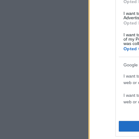
Opted 
I want 
Advertis
Opted 
I want t
of my P
was col
Opted 
Google 
I want t
web or d
I want t
web or d