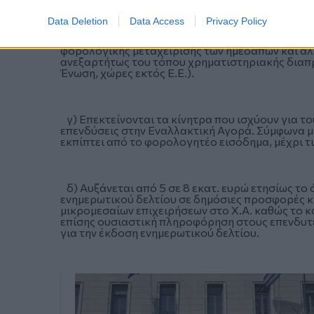
Data Deletion
Data Access
Privacy Policy
β) Μειώνεται από 15% σε 5% ο συντελεστής φο
αποκτούν φυσικά πρόσωπα - φορολογικοί κάτοι
φορολογικής μεταχείρισης των ημεδαπών και αλ
ανεξαρτήτως του τόπου χρηματιστηριακής διαπ
Ένωση, χώρες εκτός Ε.Ε.).
γ) Επεκτείνονται τα κίνητρα που ισχύουν για του
επενδύσεις στην Εναλλακτική Αγορά. Σύμφωνα με
εκπίπτει από το φορολογητέο εισόδημα, μέχρι τ
δ) Αυξάνεται από 5 σε 8 εκατ. ευρώ ετησίως το 
ενημερωτικού δελτίου σε δημόσιες προσφορές κ
μικρομεσαίων επιχειρήσεων στο Χ.Α. καθώς το κ
επίσης ουσιαστική πληροφόρηση στους επενδυτέ
για την έκδοση ενημερωτικού δελτίου.