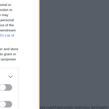
sonal or
ection to
ou may
 personal
out of the
 downstream
B’s List of
er and store
to grant or
ed purposes
ιαγοράς προβλέπει νέους εναλλακτικούς τρόπους άντλησης