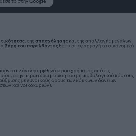
εσέ το στην
Google
ατικότητας
, της
απασχόλησης
και της απαλλαγής
μεγάλων
τα
βάρη του παρελθόντος
θέτει σε εφαρμογή το οικονομικό
ούν στην άντληση φθηνότερου χρήματος από τις
ρίου, στην περαιτέρω μείωση του μη μισθολογικού κόστους
ρύθμισης με ευνοϊκούς όρους των κόκκινων δανείων
σεων και νοικοκυριών).