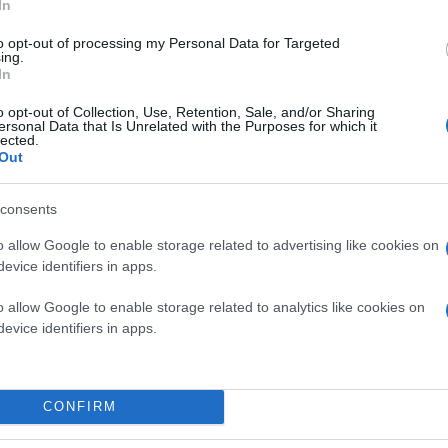
In
φθηνών κεφαλαίων για τις μικρομεσαίες επιχειρ
άλλων:
to opt-out of processing my Personal Data for Targeted
ing.
In
o opt-out of Collection, Use, Retention, Sale, and/or Sharing
ersonal Data that Is Unrelated with the Purposes for which it
lected.
Out
consents
o allow Google to enable storage related to advertising like cookies on
evice identifiers in apps.
o allow Google to enable storage related to analytics like cookies on
evice identifiers in apps.
α) αυξάνεται σημαντικά η έκπτωση δαπανών για
Συγκεκριμένα διπλασιάζεται η έκπτωση δαπανών
CONFIRM
αυτών στο Χρηματιστήριο.