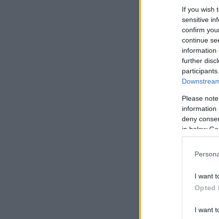
If you wish 
sensitive in
confirm you
continue se
information 
further disc
participants
Downstream 
Please note
information 
deny consent
in below Go
Persona
I want t
Opted 
I want t