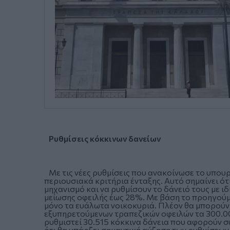
Ρυθμίσεις κόκκινων δανείων
Με τις νέες ρυθμίσεις που ανακοίνωσε το υπουρ
περιουσιακά κριτήρια ένταξης. Αυτό σημαίνει ό
μηχανισμό και να ρυθμίσουν το δάνειό τους με 
μείωσης οφειλής έως 28%. Με βάση το προηγούμ
μόνο τα ευάλωτα νοικοκυριά. Πλέον θα μπορούν 
εξυπηρετούμενων τραπεζικών οφειλών τα 300.0
ρυθμιστεί 30.515 κόκκινα δάνεια που αφορούν συ
ότι θα υπάρξει σημαντική αύξηση των ρυθμίσεων