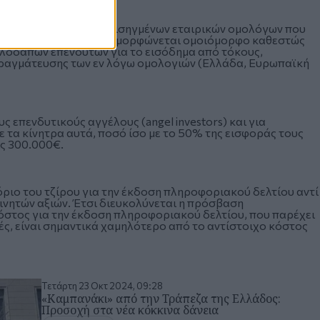
ρολογίας σε τόκους εισηγμένων εταιρικών ομολόγων που
κοι Ελλάδος. Έτσι διαμορφώνεται ομοιόμορφο καθεστώς
λοδαπών επενδυτών για το εισόδημα από τόκους,
ραγμάτευσης των εν λόγω ομολογιών (Ελλάδα, Ευρωπαϊκή
ς επενδυτικούς αγγέλους (angel investors) και για
 τα κίνητρα αυτά, ποσό ίσο με το 50% της εισφοράς τους
ις 300.000€.
όριο του τζίρου για την έκδοση πληροφοριακού δελτίου αντί
ινητών αξιών. Έτσι διευκολύνεται η πρόσβαση
όστος για την έκδοση πληροφοριακού δελτίου, που παρέχει
ς, είναι σημαντικά χαμηλότερο από το αντίστοιχο κόστος
Τετάρτη 23 Οκτ 2024, 09:28
«Καμπανάκι» από την Τράπεζα της Ελλάδος:
Προσοχή στα νέα κόκκινα δάνεια