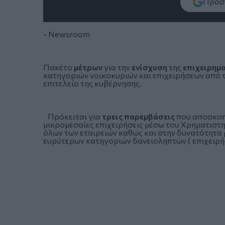
Πρόσθ
- Newsroom
Πακέτο
μέτρων
για την
ενίσχυση
της
επιχειρημ
κατηγοριών νοικοκυριών
και επιχειρήσεων από 
επιτελείο της κυβέρνησης.
Πρόκειται για
τρεις παρεμβάσεις
που αποσκοπ
μικρομεσαίες επιχειρήσεις μέσω του Χρηματιστη
όλων των εταιρειών καθώς και στην δυνατότητα 
ευρύτερων κατηγοριών δανειοληπτών ( επιχειρή