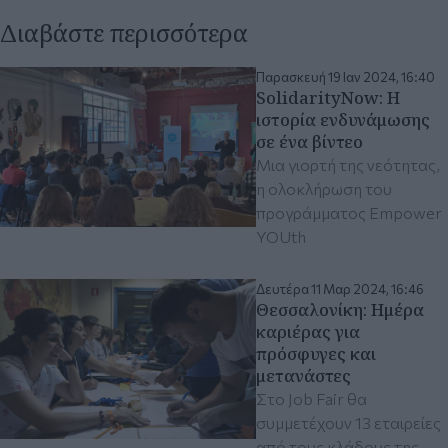
Διαβάστε περισσότερα
Παρασκευή 19 Ιαν 2024, 16:40
SolidarityNow: Η
ιστορία ενδυνάμωσης
σε ένα βίντεο
Μια γιορτή της νεότητας,
η ολοκλήρωση του
προγράμματος Empower
YOUth
Δευτέρα 11 Μαρ 2024, 16:46
Θεσσαλονίκη: Ημέρα
καριέρας για
πρόσφυγες και
μετανάστες
Στο Job Fair θα
συμμετέχουν 13 εταιρείες
από τους κλάδους της