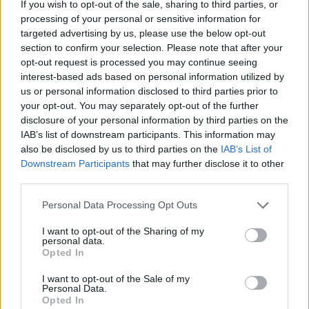
Πρόσθεσέ το στην
Google
If you wish to opt-out of the sale, sharing to third parties, or
processing of your personal or sensitive information for
targeted advertising by us, please use the below opt-out
section to confirm your selection. Please note that after your
opt-out request is processed you may continue seeing
ΚΟΙΝΩΝΙΑ
interest-based ads based on personal information utilized by
us or personal information disclosed to third parties prior to
your opt-out. You may separately opt-out of the further
disclosure of your personal information by third parties on the
IAB’s list of downstream participants. This information may
also be disclosed by us to third parties on the
IAB’s List of
Downstream Participants
that may further disclose it to other
third parties.
Please note that this website/app uses one or more Google
Personal Data Processing Opt Outs
services and may gather and store information including but
not limited to your visit or usage behaviour. You may click to
I want to opt-out of the Sharing of my
personal data.
grant or deny consent to Google and its third-party tags to
Opted In
use your data for below specified purposes in below Google
consent section.
I want to opt-out of the Sale of my
Personal Data.
Opted In