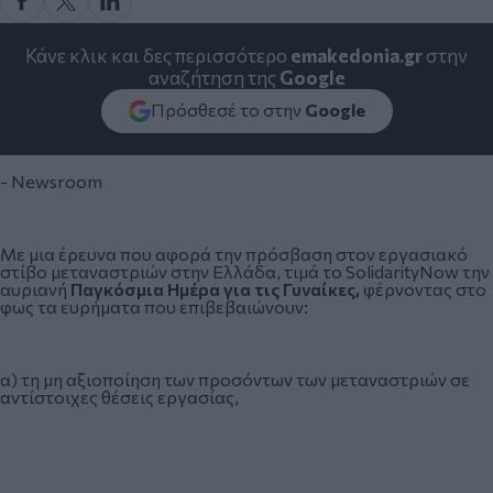
Κάνε κλικ και δες περισσότερο
emakedonia.gr
στην
αναζήτηση της
Google
Πρόσθεσέ το στην
Google
- Newsroom
Με μια έρευνα που αφορά την πρόσβαση στον εργασιακό
στίβο μεταναστριών στην Ελλάδα, τιμά το SolidarityNow την
αυριανή
Παγκόσμια Ημέρα για τις Γυναίκες,
φέρνοντας στο
φως τα ευρήματα που επιβεβαιώνουν:
α) τη μη αξιοποίηση των προσόντων των μεταναστριών σε
αντίστοιχες θέσεις εργασίας,