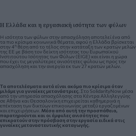
Η Ελλάδα και η εργασιακή ισότητα των φύλων
Η ισότητα των φύλων στην απασχόληση αποτελεί ένα από
τα πιο κρίσιμα κοινωνικά θέματα, αφού η Ελλάδα βρίσκεται
η
στην 4
θέση από το τέλος στην κατάταξη των κρατών μελών
της ΕΕ με βάση τον δείκτη ισότητας του Ευρωπαϊκού
Ινστιτούτου Ισότητας των Φύλων (EIGE) και είναι η χώρα
που έχει τις μεγαλύτερες ανισότητες φύλου ως προς την
απασχόληση και την ανεργία εκ των 27 κρατών μελών.
Τα αποτελέσματα αυτά είναι ακόμα πιο κρίσιμα όταν
μιλάμε για γυναίκες μετανάστριες.
Στο SolidarityNow μέσα
από την υπηρεσία απασχόλησης στα Κέντρα Αλληλεγγύης
σε Αθήνα και Θεσσαλονίκη επιχειρείται καθημερινά η
επέκταση των δικτύων επικοινωνίας μεταξύ εργαζομένων
και επιχειρήσεων.
Μέσα από αυτή την προσπάθεια,
παρατηρούνται και οι έμφυλες ανισότητες που
επικρατούν στην πρόσβαση στην εργασία ειδικά στις
γυναίκες μεταναστευτικής καταγωγής.