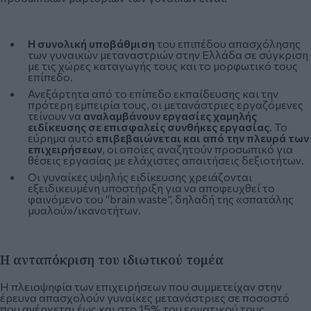
Η συνολική υποβάθμιση
του επιπέδου απασχόλησης
των γυναικών μεταναστριών στην Ελλάδα σε σύγκριση
με τις χώρες καταγωγής τους και το μορφωτικό τους
επίπεδο.
Ανεξάρτητα από το επίπεδο εκπαίδευσης και την
πρότερη εμπειρία τους, οι μετανάστριες εργαζόμενες
τείνουν να
αναλαμβάνουν εργασίες χαμηλής
ειδίκευσης σε επισφαλείς συνθήκες εργασίας
. Το
εύρημα αυτό
επιβεβαιώνεται και από την πλευρά των
επιχειρήσεων
, οι οποίες αναζητούν προσωπικό για
θέσεις εργασίας με ελάχιστες απαιτήσεις δεξιοτήτων.
Οι γυναίκες υψηλής ειδίκευσης χρειάζονται
εξειδικευμένη υποστήριξη για να αποφευχθεί το
φαινόμενο του “brain waste”, δηλαδή της «σπατάλης
μυαλού»/ικανοτήτων.
Η ανταπόκριση του ιδιωτικού τομέα
Η πλειοψηφία των επιχειρήσεων που συμμετείχαν στην
έρευνα απασχολούν γυναίκες μετανάστριες σε ποσοστό
που ανέρχεται έως και στο 15% του εργατικού τους