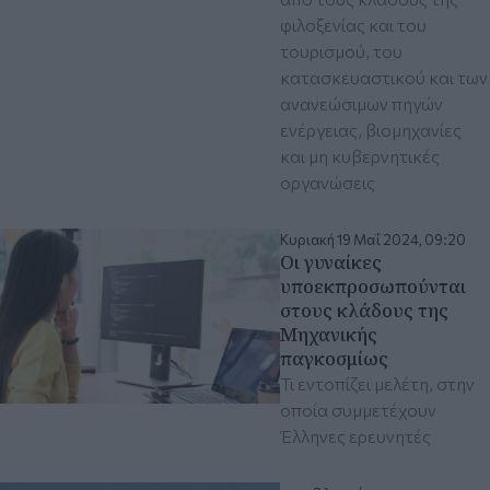
φιλοξενίας και του
τουρισμού, του
κατασκευαστικού και των
ανανεώσιμων πηγών
ενέργειας, βιομηχανίες
και μη κυβερνητικές
οργανώσεις
Κυριακή 19 Μαΐ 2024, 09:20
Οι γυναίκες
υποεκπροσωπούνται
στους κλάδους της
Μηχανικής
παγκοσμίως
Τι εντοπίζει μελέτη, στην
οποία συμμετέχουν
Έλληνες ερευνητές