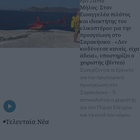
πριν 2 λεπτά
Μήλος: Στον
Εισαγγελέα πιλότος
και ιδιοκτήτης του
ελικοπτέρου για την
προσγείωση στο
Σαρακήνικο - «Δεν
κινδύνευσε κανείς, είχα
άδεια», υποστηρίζει ο
χειριστής (βίντεο)
Συνεχίζονται οι έρευνες
για την πρωτοφανή
προσγείωση στο
Σαρακήνικο - Τι
αποκαλύπτει ο χειριστής
για τον Πύργο Ελέγχου
και τα κενά του νόμου
Τελευταία Νέα