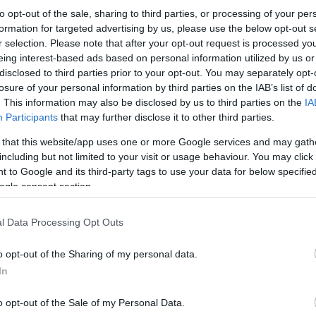
to opt-out of the sale, sharing to third parties, or processing of your per
formation for targeted advertising by us, please use the below opt-out s
r selection. Please note that after your opt-out request is processed y
eing interest-based ads based on personal information utilized by us or
disclosed to third parties prior to your opt-out. You may separately opt-
losure of your personal information by third parties on the IAB’s list of
. This information may also be disclosed by us to third parties on the
IA
Participants
that may further disclose it to other third parties.
 that this website/app uses one or more Google services and may gath
including but not limited to your visit or usage behaviour. You may click 
Περισσότερες πληροφορίες:
 to Google and its third-party tags to use your data for below specifi
ogle consent section.
ΙΝΕ / ΓΣΕΕ Θεσσαλονίκης, τηλ. 2310 385810
l Data Processing Opt Outs
Γραφείο Εργασίας, Δήμου Θεσσαλονίκης, τη
o opt-out of the Sharing of my personal data.
Κάνε κλικ και δες περισσότερο
In
Πρόσθ
o opt-out of the Sale of my Personal Data.