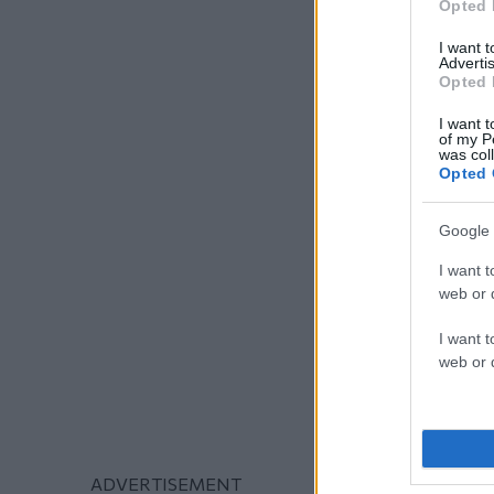
Opted 
I want 
Advertis
Opted 
I want t
of my P
was col
Opted 
Google 
I want t
web or d
I want t
web or d