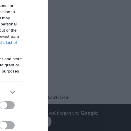
sonal or
ection to
ou may
 personal
out of the
 downstream
B’s List of
er and store
to grant or
ed purposes
 και 2310 545113
λ. 2313 317583 και 2313 317549
emakedonia.gr
στην αναζήτηση της
Google
εσέ το στην
Google