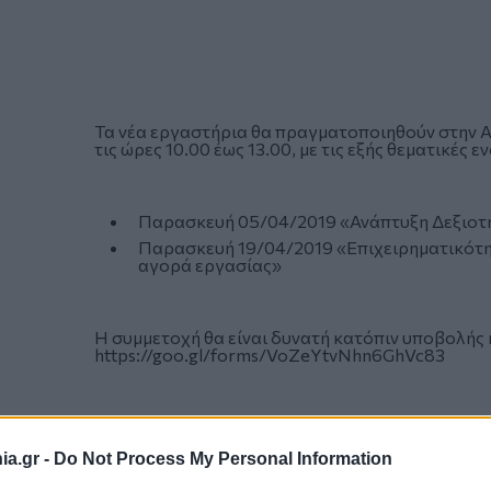
Τα νέα εργαστήρια θα πραγματοποιηθούν στην Α
τις ώρες 10.00 έως 13.00, με τις εξής θεματικές ε
Παρασκευή 05/04/2019 «Ανάπτυξη Δεξιοτ
Παρασκευή 19/04/2019 «Επιχειρηματικότητ
αγορά εργασίας»
Η συμμετοχή θα είναι δυνατή κατόπιν υποβολής
https://goo.gl/forms/VoZeYtvNhn6GhVc83
a.gr -
Do Not Process My Personal Information