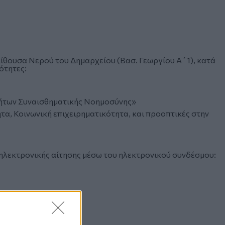
ίθουσα Νερού του Δημαρχείου (Βασ. Γεωργίου Α΄1), κατά
νότητες:
ήτων Συναισθηματικής Νοημοσύνης»
α, Κοινωνική επιχειρηματικότητα, και προοπτικές στην
 ηλεκτρονικής αίτησης μέσω του ηλεκτρονικού συνδέσμου: