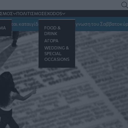
ς
ΙΣΜΟΣ
ΠΟΛΙΤΙΣΜΟΣ
EXODOS
»
αι καταιγίδες και ποια η πρόγνωση του Σαββατοκύριακου
ΗΜΑ
FOOD &
DRINK
ΑΓΟΡΑ
WEDDING &
SPECIAL
OCCASIONS