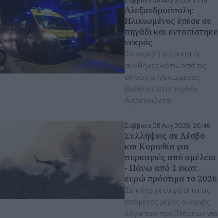
Σάββατο 08 Αυγ 2026, 21:18
Αλεξανδρούπολη:
Ηλικιωμένος έπεσε σε
πηγάδι και εντοπίστηκε
νεκρός
Τα ακριβή αίτια και οι
συνθήκες κάτω από τις
οποίες ο ηλικιωμένος
βρέθηκε στο πηγάδι
διερευνώνται
Σάββατο 08 Αυγ 2026, 20:46
Συλλήψεις σε Λέσβο
και Κορινθία για
πυρκαγιές από αμέλεια
- Πάνω από 1 εκατ.
ευρώ πρόστιμα το 2026
Σε πλήρη ετοιμότητα τις
επόμενες μέρες οι αρχές,
λόγω των προβλέψεων για