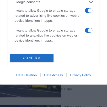
Google consents
Τραυματισμός ναυτικού
μετά από πτώση από
I want to allow Google to enable storage
σκαλωσιά και ατύχημα με
related to advertising like cookies on web or
device identifiers in apps.
θραύσμα στη
ναυπηγοεπισκευαστική
I want to allow Google to enable storage
ζώνη – Σε εξέλιξη οι
related to analytics like cookies on web or
έρευνες των λιμενικών
device identifiers in apps.
αρχών
αστυνομικά
Υγεία
CONFIRM
Σάββατο 08 Αυγ 2026, 21:56
Πιερία: Σύγκρουση δύο
ΙΧ στη διασταύρωση
Data Deletion
Data Access
Privacy Policy
Πλάκας Λιτοχώρου
Απεγκλωβίστηκαν δύο
άτομα