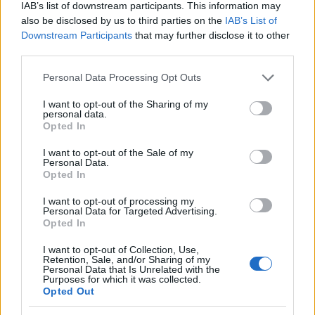
IAB’s list of downstream participants. This information may
also be disclosed by us to third parties on the
IAB’s List of
Downstream Participants
that may further disclose it to other
third parties.
Please note that this website/app uses one or more Google
Personal Data Processing Opt Outs
services and may gather and store information including but
not limited to your visit or usage behaviour. You may click to
I want to opt-out of the Sharing of my
personal data.
grant or deny consent to Google and its third-party tags to
Opted In
use your data for below specified purposes in below Google
consent section.
I want to opt-out of the Sale of my
Personal Data.
Opted In
I want to opt-out of processing my
Personal Data for Targeted Advertising.
Opted In
Διαβάστε περισσότερα
I want to opt-out of Collection, Use,
Retention, Sale, and/or Sharing of my
Τετάρτη 29 Απρ 2026, 22:40
Personal Data that Is Unrelated with the
Δύο σοβαρά εργατικά
Purposes for which it was collected.
Opted Out
ατυχήματα σε
Αλόννησο και Πέραμα