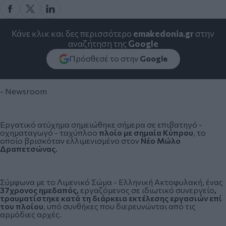
Κάνε κλικ και δες περισσότερο
emakedonia.gr
στην
αναζήτηση της
Google
Πρόσθεσέ το στην
Google
- Newsroom
Εργατικό
ατύχημα
σημειώθηκε σήμερα σε επιβατηγό -
οχηματαγωγό - ταχύπλοο
πλοίο με σημαία Κύπρου
, το
οποίο βρισκόταν ελλιμενισμένο στον
Νέο Μώλο
Δραπετσώνας.
Σύμφωνα με το Λιμενικό Σώμα - Ελληνική Ακτοφυλακή, ένας
37χρονος ημεδαπός,
εργαζόμενος σε ιδιωτικό συνεργείο
,
τραυματίστηκε κατά τη διάρκεια εκτέλεσης εργασιών επί
του πλοίου
, υπό συνθήκες που διερευνώνται από τις
αρμόδιες αρχές.