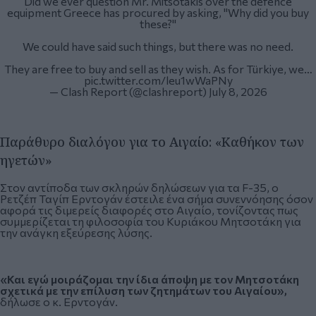
Did we ever question Mr. Mitsotakis over the defence
equipment Greece has procured by asking, "Why did you buy
these?"
We could have said such things, but there was no need.
They are free to buy and sell as they wish. As for Türkiye, we…
pic.twitter.com/leu1wWaPNy
— Clash Report (@clashreport)
July 8, 2026
Παράθυρο διαλόγου για το Αιγαίο: «Καθήκον των
ηγετών»
Στον αντίποδα των σκληρών δηλώσεων για τα F-35, ο
Ρετζέπ Ταγίπ Ερντογάν έστειλε ένα σήμα συνεννόησης όσον
αφορά τις διμερείς διαφορές στο Αιγαίο, τονίζοντας πως
συμμερίζεται τη φιλοσοφία του Κυριάκου Μητσοτάκη για
την ανάγκη εξεύρεσης λύσης.
«Και εγώ μοιράζομαι την ίδια άποψη με τον Μητσοτάκη
σχετικά με την επίλυση των ζητημάτων του Αιγαίου»,
δήλωσε ο κ. Ερντογάν.