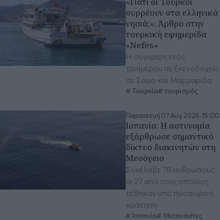
«Γιατί οι Τούρκοι
συρρέουν στα ελληνικά
νησιά;»: Άρθρο στην
τουρκική εφημερίδα
«Nefes»
Η σύγκριση ενός
τριημέρου σε ξκενοδοχείο
σε Σάμο και Μαρμαρίδα
Τουρκία
τουρισμός
Παρασκευή 07 Αυγ 2026, 15:00
Ισπανία: Η αστυνομία
εξάρθρωσε σημαντικό
δίκτυο διακινητών στη
Μεσόγειο
Συνέλαβε 78 ανθρώπους,
οι 27 από τους οποίους
τέθηκαν υπό προσωρινή
κράτηση
Ισπανία
Μετανάστες