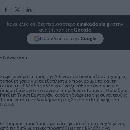
Κάνε κλικ και δες περισσότερο
emakedonia.gr
στην
αναζήτηση της
Google
Πρόσθεσέ το στην
Google
- Newsroom
Σαφή μηνύματα προς την Αθήνα, που συνδυάζουν αιχμηρές
τοποθετήσεις για τα εξοπλιστικά προγράμματα και τη
στάση της Ελλάδας αλλά και ένα ξεκάθαρο άνοιγμα για
διμερή διάλογο στο Αιγαίο, απηύθυνε ο Τούρκος Πρόεδρος,
Ρετζέπ Ταγίπ Ερντογάν
,
κατά τη διάρκεια της συνέντευξης
Τύπου μετά την ολοκλήρωση της Συνόδου Κορυφής του
ΝΑΤΟ.
Ο Τούρκος πρόεδρος εμφανίστηκε ιδιαίτερα ενοχλημένος
από τις διπλωματικές προσπάθειες της Ελλάδας να