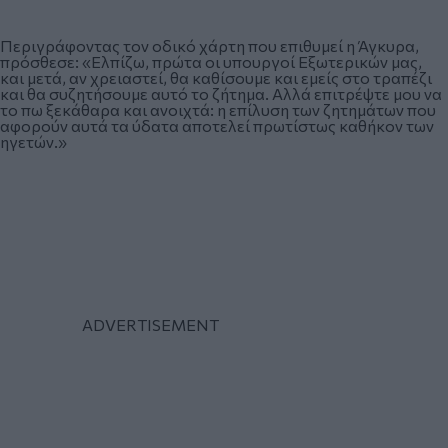
Περιγράφοντας τον οδικό χάρτη που επιθυμεί η Άγκυρα,
πρόσθεσε: «Ελπίζω, πρώτα οι υπουργοί Εξωτερικών μας,
και μετά, αν χρειαστεί, θα καθίσουμε και εμείς στο τραπέζι
και θα συζητήσουμε αυτό το ζήτημα. Αλλά επιτρέψτε μου να
το πω ξεκάθαρα και ανοιχτά: η επίλυση των ζητημάτων που
αφορούν αυτά τα ύδατα αποτελεί πρωτίστως καθήκον των
ηγετών.»