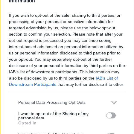
Information
Ρετζέπ Ταγίπ Ερντογάν
ΝΑΤΟ
If you wish to opt-out of the sale, sharing to third parties, or
processing of your personal or sensitive information for
targeted advertising by us, please use the below opt-out
section to confirm your selection. Please note that after your
opt-out request is processed you may continue seeing
interest-based ads based on personal information utilized by
us or personal information disclosed to third parties prior to
your opt-out. You may separately opt-out of the further
disclosure of your personal information by third parties on the
IAB’s list of downstream participants. This information may
also be disclosed by us to third parties on the
IAB’s List of
Downstream Participants
that may further disclose it to other
third parties.
Please note that this website/app uses one or more Google
Personal Data Processing Opt Outs
services and may gather and store information including but
not limited to your visit or usage behaviour. You may click to
I want to opt-out of the Sharing of my
personal data.
grant or deny consent to Google and its third-party tags to
Opted In
use your data for below specified purposes in below Google
consent section.