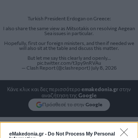
Turkish President Erdogan on Greece:
I also share the same view as Mitsotakis on resolving Aegean
Sea issues in particular.
Hopefully, first our foreign ministers, and then if needed we
will also sit at the table and discuss this matter.
But let me say this clearly and openly…
pic.twitter.com/t3py9nRVAu
— Clash Report (@clashreport)
July 8, 2026
Κάνε κλικ και δες περισσότερο
emakedonia.gr
στην
αναζήτηση της
Google
Πρόσθεσέ το στην
Google
eMakedonia.gr -
Do Not Process My Personal
ΔΙΕΘΝΗ
Κυριάκος Μητσοτάκης
Τουρκία