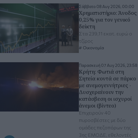
Σάββατο 08 Αυγ 2026, 00:00
Χρηματιστήριο: Άνοδος
0,25% για τον γενικό
δείκτη
Στα 239,11 εκατ. ευρώ ο
τζίρος
Οικονομία
Παρασκευή 07 Αυγ 2026, 23:58
Κρήτη: Φωτιά στη
Σητεία κοντά σε πάρκο
με ανεμογεννήτριες -
Δυσχεραίνουν την
κατάσβεση οι ισχυροί
άνεμοι (βίντεο)
Επιχειρούν 40
πυροσβέστες με δύο
ομάδες πεζοπόρων της
3ης ΕΜΟΔΕ, εθελοντές