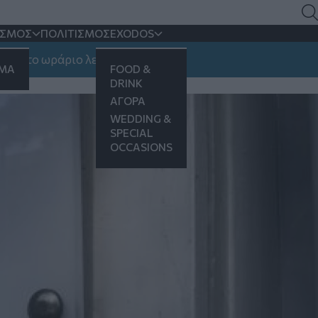
γίζει στον Κ.
ΙΣΜΟΣ
ΠΟΛΙΤΙΣΜΟΣ
EXODOS
 ωράριο λειτουργίας
ΗΜΑ
FOOD &
DRINK
ΑΓΟΡΑ
WEDDING &
SPECIAL
OCCASIONS