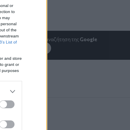
sonal or
ection to
ou may
 personal
out of the
 downstream
emakedonia.gr
στην αναζήτηση της
Google
B’s List of
εσέ το στην
Google
er and store
to grant or
ed purposes