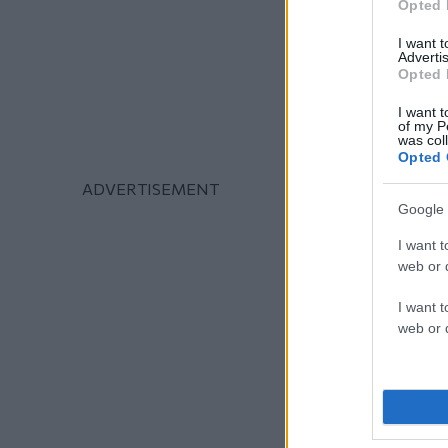
Opted 
I want 
Advertis
Opted 
I want t
of my P
was col
Opted 
Google 
I want t
web or d
I want t
web or d