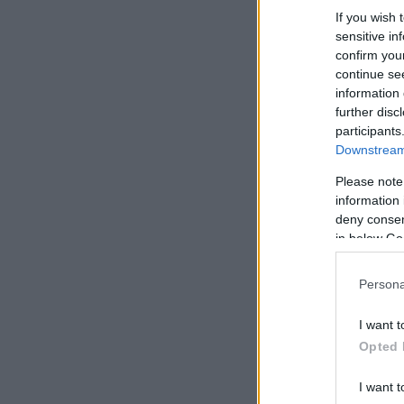
If you wish 
sensitive in
confirm you
continue se
information 
further disc
participants
Downstream 
Please note
information 
deny consent
in below Go
Persona
I want t
Opted 
I want t