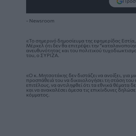
Πρόσθ
- Newsroom
«Το σημερινό δημοσίευμα της εφημερίδας Εστία,
Μέρκελ ότι δεν θα επιτρέψει την "καταλανοποίησ
ανευθυνότητας και του πολιτικού τυχοδιωκτισμ
του, ο ΣΥΡΙΖΑ.
«Ο κ. Μητσοτάκης δεν διστάζει να ανοίξει, για 
προσπάθειά του να δικαιολογήσει τη στάση του
επιτέλους, να αντιληφθεί ότι τα εθνικά θέματα
και να ανακαλέσει άμεσα τις επικίνδυνες δηλώσ
κόμματος.