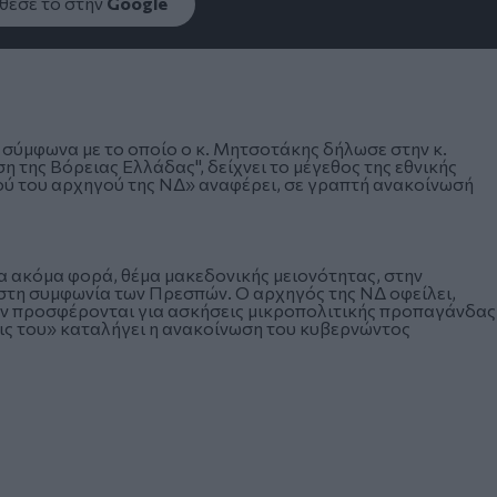
εσέ το στην
Google
 σύμφωνα με το οποίο ο κ. Μητσοτάκης δήλωσε στην κ.
η της Βόρειας Ελλάδας", δείχνει το μέγεθος της εθνικής
ού του αρχηγού της ΝΔ» αναφέρει, σε γραπτή ανακοίνωσή
μια ακόμα φορά, θέμα μακεδονικής μειονότητας, στην
 στη συμφωνία των Πρεσπών. Ο αρχηγός της ΝΔ οφείλει,
 δεν προσφέρονται για ασκήσεις μικροπολιτικής προπαγάνδας
εις του» καταλήγει η ανακοίνωση του κυβερνώντος