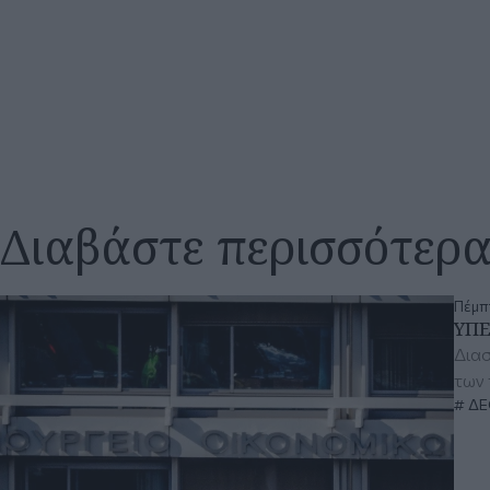
Διαβάστε περισσότερ
Πέμπτ
ΥΠΕ
Διασ
των 
ΔΕ