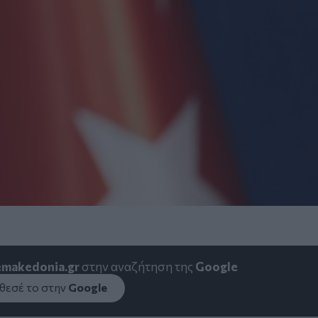
emakedonia.gr
στην αναζήτηση της
Google
εσέ το στην
Google