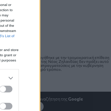
sonal or
ection to
ou may
 personal
out of the
 downstream
B’s List of
er and store
to grant or
κατάσταση που δημιουργήθηκε με την τρομοκρατική επίθεση
ed purposes
εξής: «Αν η κυβέρνηση της Νέας Ζηλανδίας δεν πράξει αυτό
ίπτωση αυτή θα κάνω διαπραγματεύσεις με την κυβέρνηση
ρηθεί με τον πιο αυστηρό τρόπο».
emakedonia.gr
στην αναζήτηση της
Google
εσέ το στην
Google