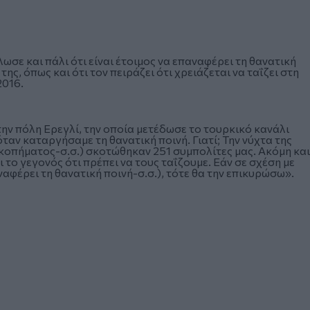
σε και πάλι ότι είναι έτοιμος να επαναφέρει τη θανατική
ης, όπως και ότι τον πειράζει ότι χρειάζεται να ταΐζει στη
2016.
την πόλη Ερεγλί, την οποία μετέδωσε το τουρκικό κανάλι
ταν καταργήσαμε τη θανατική ποινή. Γιατί; Την νύχτα της
ικοπήματος-σ.σ.) σκοτώθηκαν 251 συμπολίτες μας. Ακόμη και
 το γεγονός ότι πρέπει να τους ταΐζουμε. Εάν σε σχέση με
αφέρει τη θανατική ποινή-σ.σ.), τότε θα την επικυρώσω».