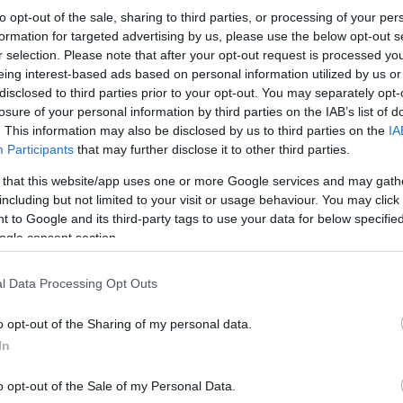
to opt-out of the sale, sharing to third parties, or processing of your per
formation for targeted advertising by us, please use the below opt-out s
r selection. Please note that after your opt-out request is processed y
eing interest-based ads based on personal information utilized by us or
disclosed to third parties prior to your opt-out. You may separately opt-
losure of your personal information by third parties on the IAB’s list of
. This information may also be disclosed by us to third parties on the
IA
Participants
that may further disclose it to other third parties.
 that this website/app uses one or more Google services and may gath
including but not limited to your visit or usage behaviour. You may click 
Ο τούρκος πρόεδρος σχολίασε εκ νέου και την 
 to Google and its third-party tags to use your data for below specifi
στη Νέα Ζηλανδία στις 15 Μαρτίου, λέγοντας το 
που πρέπει, τότε θα το κάνουμε εμείς. Στην περ
ogle consent section.
αυτής της χώρας. Ο τρομοκράτης πρέπει να τιμω
l Data Processing Opt Outs
ΑΠΕ-ΜΠΕ
o opt-out of the Sharing of my personal data.
In
Κάνε κλικ και δες περισσότερο
Πρόσθ
o opt-out of the Sale of my Personal Data.