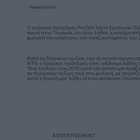
- Newsroom
Ο τούρκος πρόεδρος Ρετζέπ Ταγίπ Ερντογάν δήλω
ποινή στην Τουρκία, ότι ήταν λάθος η κατάργησή τ
φυλακή του υπαίτιους του πραξικοπήματος του 
Κατά τη διάρκεια ομιλίας του σε συγκέντρωση σ
NTV, ο τούρκος πρόεδρος είπε : «Κάναμε λάθος ό
15ης Ιουλίου (του 2016 κατά την απόπειρα πραξ
αν περάσουν τη ζωή τους στη φυλακή, με πειράζει
αυτό η Βουλή μας λάβει τέτοια απόφαση (να επαν