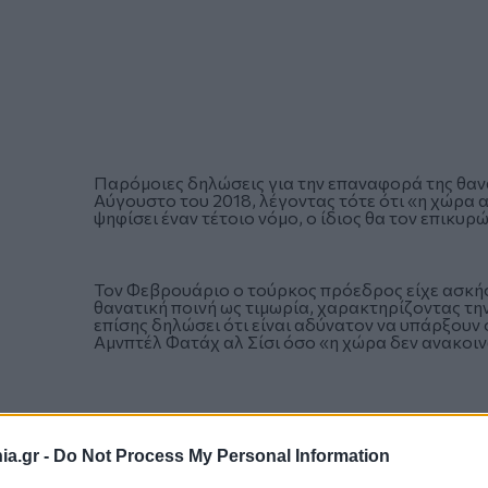
Παρόμοιες δηλώσεις για την επαναφορά της θανα
Αύγουστο του 2018, λέγοντας τότε ότι «η χώρα α
ψηφίσει έναν τέτοιο νόμο, ο ίδιος θα τον επικυρώ
Τον Φεβρουάριο ο τούρκος πρόεδρος είχε ασκήσει
θανατική ποινή ως τιμωρία, χαρακτηρίζοντας τη
επίσης δηλώσει ότι είναι αδύνατον να υπάρξουν
Αμνπτέλ Φατάχ αλ Σίσι όσο «η χώρα δεν ανακοιν
a.gr -
Do Not Process My Personal Information