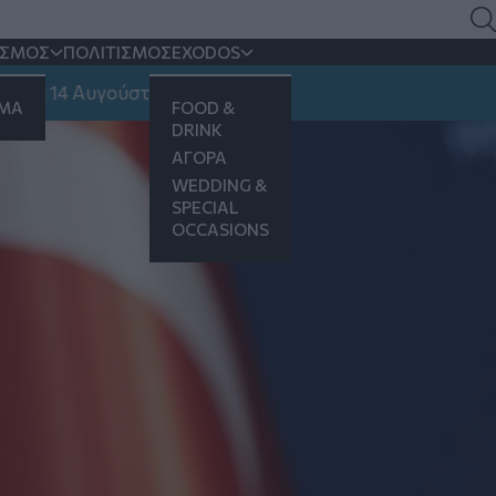
τογάν
ΙΣΜΟΣ
ΠΟΛΙΤΙΣΜΟΣ
EXODOS
ν επικυρώσει
14 Αυγούστου
ΗΜΑ
FOOD &
DRINK
ΑΓΟΡΑ
WEDDING &
SPECIAL
OCCASIONS