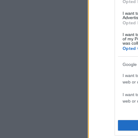
Opted 
I want 
Advertis
Opted 
I want t
of my P
was col
Opted 
Google 
I want t
web or d
I want t
web or d