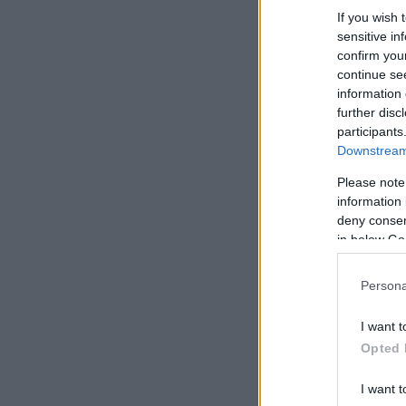
If you wish 
sensitive in
confirm you
continue se
information 
further disc
participants
Downstream 
Please note
information 
deny consent
in below Go
Persona
I want t
Opted 
I want t