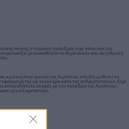
τικής ποινής ο τούρκος πρόεδρος είχε κάνει και τον
ντιμετωπίζει με ευαισθησία το θέμα αυτό» και, αν η Βουλή
σει.
 κριτική στην ηγεσία της Αιγύπτου, επειδή υιοθετεί τη
ν εφαρμογή της ως «έγκλημα κατά της ανθρωπότητας». Είχε
 οι οποιεσδήποτε επαφές με τον πρόεδρο της Αιγύπτου
ώσει γενική αμνηστία».