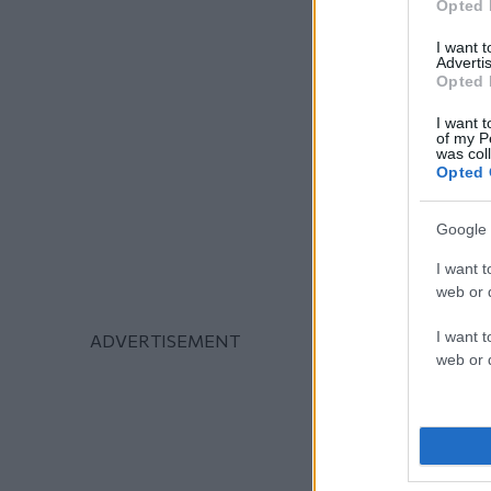
Opted 
I want 
Advertis
Opted 
I want t
of my P
was col
Opted 
Google 
I want t
web or d
I want t
web or d