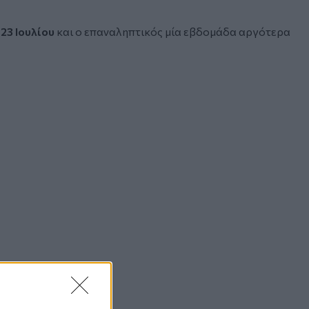
ς
23 Ιουλίου
και ο επαναληπτικός μία εβδομάδα αργότερα