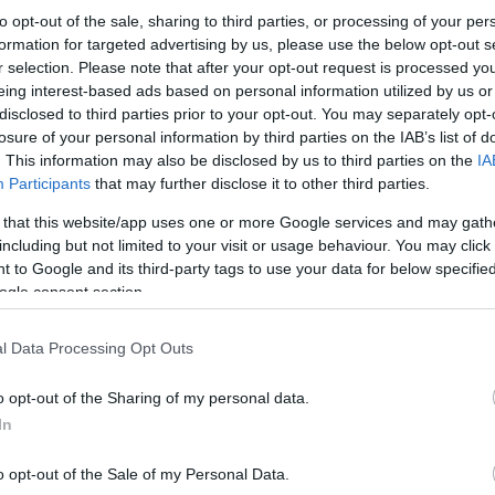
Χάμαρμπι - Άντερλεχτ
to opt-out of the sale, sharing to third parties, or processing of your per
Τρόμσο - Βικτόρια Πλζεν
formation for targeted advertising by us, please use the below opt-out s
Μπεσίκτας - Μίντιλαντ
r selection. Please note that after your opt-out request is processed y
eing interest-based ads based on personal information utilized by us or
Τβέντε - Βοϊβοντίνα ή Φερεντσβάρος
disclosed to third parties prior to your opt-out. You may separately opt-
Καραμπάγκ ή Βέστρι - ΤΣΣΚΑ Σόφιας ή Ντέρ
losure of your personal information by third parties on the IAB’s list of
Χάιντουκ Σπλιτ ή Ζίλινα - Πάφος
. This information may also be disclosed by us to third parties on the
IA
Σερίφ Τιρασπόλ ή Αλουμίνι - Μακάμπι Τελ 
Participants
that may further disclose it to other third parties.
Σεντ Γκάλεν - Μπενφίκα
 that this website/app uses one or more Google services and may gath
Ντιναμό Κιέβου ή Κλουζ - ΠΑΟΚ
including but not limited to your visit or usage behaviour. You may click 
 to Google and its third-party tags to use your data for below specifi
Κάνε κλικ και δες περισσότερο
ogle consent section.
Πρόσθ
l Data Processing Opt Outs
o opt-out of the Sharing of my personal data.
In
ΑΘΛΗΤΙΣΜΟΣ
ποδόσφαιρο
Europa League
ΠΑ
o opt-out of the Sale of my Personal Data.