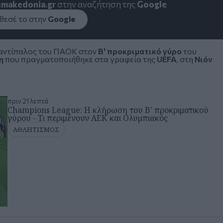
emakedonia.gr
στην αναζήτηση της
Google
εσέ το στην
Google
 αντίπαλος του
ΠΑΟΚ
στον
Β' προκριματικό γύρο
του
η
που πραγματοποιήθηκε στα γραφεία της
UEFA
, στη
Νιόν
πριν 21 λεπτά
Champions League: Η κλήρωση του Β' προκριματικού
γύρου - Τι περιμένουν ΑΕΚ και Ολυμπιακός
ΑΘΛΗΤΙΣΜΟΣ