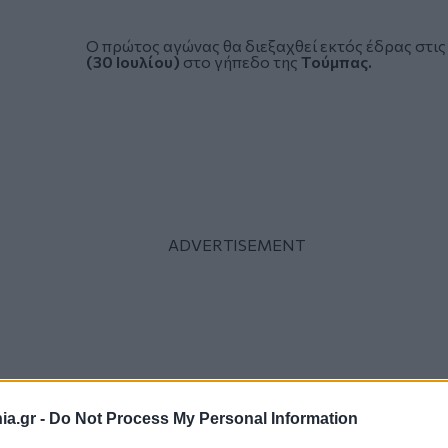
Ο πρώτος αγώνας θα διεξαχθεί εκτός έδρας στι
(30 Ιουλίου)
στο γήπεδο της
Τούμπας.
a.gr -
Do Not Process My Personal Information
Τα ζευγάρια: