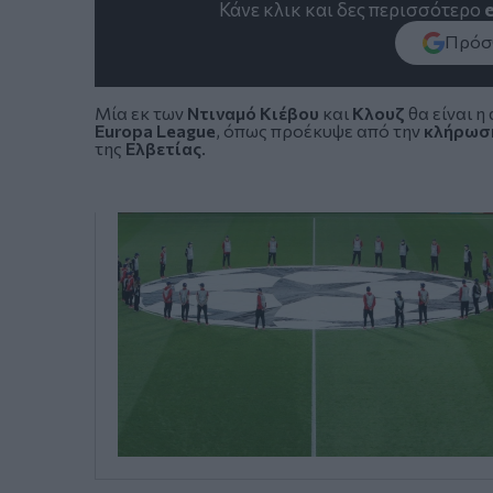
Κάνε κλικ και δες περισσότερο
Πρόσθ
Μία εκ των
Ντιναμό Κιέβου
και
Κλουζ
θα είναι η
Europa League
, όπως προέκυψε από την
κλήρωσ
της
Ελβετίας
.