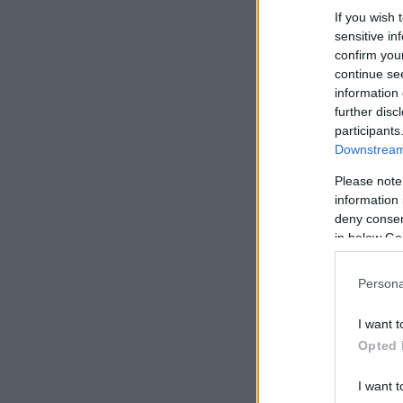
If you wish 
sensitive in
confirm you
continue se
information 
further disc
participants
Downstream 
Please note
information 
deny consent
in below Go
Persona
I want t
Opted 
I want t