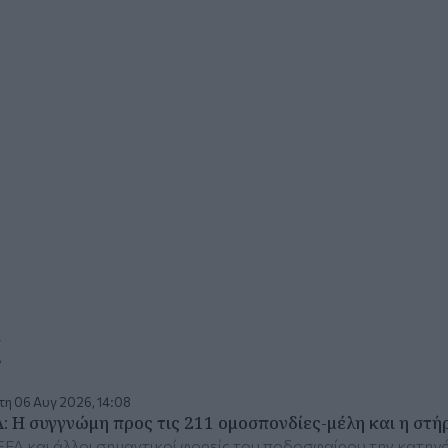
α
η 06 Αυγ 2026, 14:08
A: Η συγγνώμη προς τις 211 ομοσπονδίες-μέλη και η στή
FA και άλλοι σημαντικοί φορείς του ποδοσφαίρου την κατηγό