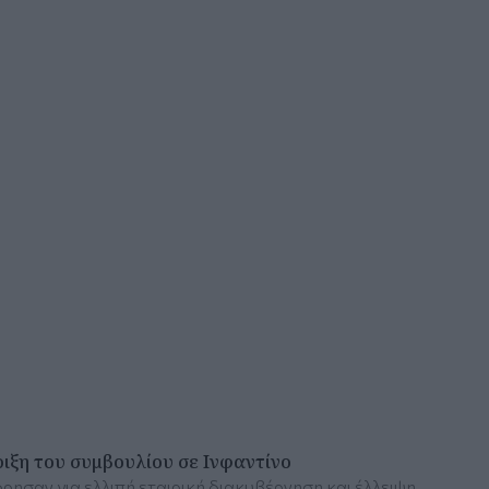
ριξη του συμβουλίου σε Ινφαντίνο
ρησαν για ελλιπή εταιρική διακυβέρνηση και έλλειψη