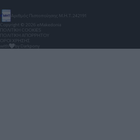
Αριθμός Πιστοποίησης Μ.Η.Τ.242191
Copyright © 2026 eMakedonia
ΠΟΛΙΤΙΚΗ COOKIES
ΠΟΛΙΤΙΚΗ ΑΠΟΡΡΗΤΟΥ
ΟΡΟΙ ΧΡΗΣΗΣ
with
by Darkpony