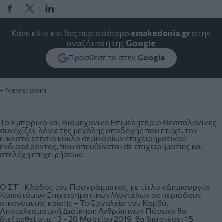
Κάνε κλικ και δες περισσότερο
emakedonia.gr
στην
αναζήτηση της
Google
Πρόσθεσέ το στην
Google
- Newsroom
Το Εμπορικό και Βιομηχανικό Επιμελητήριο Θεσσαλονίκης
συνεχίζει, λόγω της μεγάλης αποδοχής που έτυχε, τον
εικοστό ετήσιο κύκλο σεμιναρίων επιχειρηματικού
ενδιαφέροντος, που απευθύνεται σε επιχειρηματίες και
στελέχη επιχειρήσεων.
Ο ΣΤ΄ Κλάδος του Προγράμματος, με τίτλο «Δημιουργία
Kαινοτόμων Επιχειρηματικών Μοντέλων σε περιόδους
οικονομικής κρίσης – Το Eργαλείο του Καμβά,
Αποτελεσματική Διοίκηση Ανθρώπινων Πόρων» θα
διεξαχθεί στις 13 - 20 Μαρτίου 2019, θα διαρκέσει 15