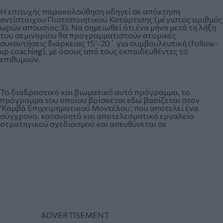
Η επιτυχής παρακολούθηση οδηγεί σε απόκτηση
αντίστοιχου Πιστοποιητικού Κατάρτισης (μέγιστος αριθμός
ωρών απουσίας:3). Να σημειωθεί ότι ένα μήνα μετά τη λήξη
του σεμιναρίου θα προγραμματιστούν ατομικές
συναντήσεις διάρκειας 15’-20΄ για συμβουλευτική (follow-
up coaching), με όσους από τους εκπαιδευθέντες το
επιθυμούν.
Το διαδραστικό και βιωματικό αυτό πρόγραμμα, το
πρόγραμμα του οποίου βρίσκεται εδώ βασίζεται στον
‘Καμβά Επιχειρηματικού Μοντέλου’, που αποτελεί ένα
σύγχρονο, κατανοητό και αποτελεσματικό εργαλείο
στρατηγικού σχεδιασμού και απευθύνεται σε