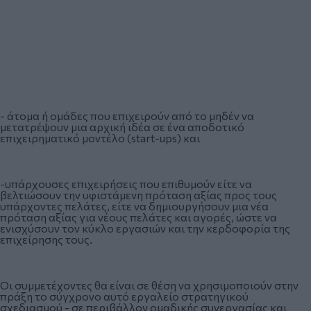
- άτομα ή ομάδες που επιχειρούν από το μηδέν να
μετατρέψουν μια αρχική ιδέα σε ένα αποδοτικό
επιχειρηματικό μοντέλο (start-ups) και
-υπάρχουσες επιχειρήσεις που επιθυμούν είτε να
βελτιώσουν την υφιστάμενη πρόταση αξίας προς τους
υπάρχοντες πελάτες, είτε να δημιουργήσουν μια νέα
πρόταση αξίας για νέους πελάτες και αγορές, ώστε να
ενισχύσουν τον κύκλο εργασιών και την κερδοφορία της
επιχείρησης τους.
Οι συμμετέχοντες θα είναι σε θέση να χρησιμοποιούν στην
πράξη το σύγχρονο αυτό εργαλείο στρατηγικού
σχεδιασμού - σε περιβάλλον ομαδικής συνεργασίας και