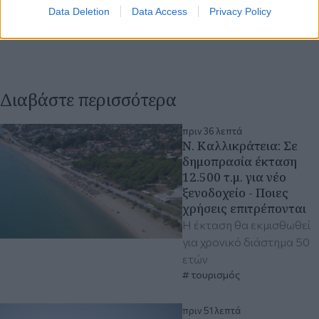
Data Deletion
Data Access
Privacy Policy
Διαβάστε περισσότερα
πριν 36 λεπτά
Ν. Καλλικράτεια: Σε
δημοπρασία έκταση
12.500 τ.μ. για νέο
ξενοδοχείο - Ποιες
χρήσεις επιτρέπονται
Η έκταση θα εκμισθωθεί
για χρονικό διάστημα 50
ετών
τουρισμός
πριν 51 λεπτά