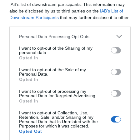
IAB’s list of downstream participants. This information may
also be disclosed by us to third parties on the
IAB’s List of
Downstream Participants
that may further disclose it to other
third parties.
Please note that this website/app uses one or more Google
Personal Data Processing Opt Outs
services and may gather and store information including but
not limited to your visit or usage behaviour. You may click to
I want to opt-out of the Sharing of my
personal data.
grant or deny consent to Google and its third-party tags to
Opted In
use your data for below specified purposes in below Google
consent section.
I want to opt-out of the Sale of my
Personal Data.
Opted In
I want to opt-out of processing my
Personal Data for Targeted Advertising.
Opted In
I want to opt-out of Collection, Use,
Retention, Sale, and/or Sharing of my
Personal Data that Is Unrelated with the
Purposes for which it was collected.
Opted Out