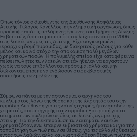
Όπως τόνισε ο διευθυντής της Διεύθυνσης Ασφάλειας
Αττικής, Γιώργος Κανέλλος, η εγκληματική οργάνωση, όπως
προέκυψε από τις πολύμηνες έρευνες του Τμήματος Δίωξης
Εκβιαστών, δραστηριοποιείτο τουλάχιστον από το 2006
στις λαϊκές αγορές της Αττικής. Είχε συγκεκριμένη
ιεραρχική δομή πυραμίδας, με διακριτούς ρόλους για κάθε
μέλος και κοινό στόχο την αποκόμιση πολύ μεγάλων
χρηματικών ποσών. Η πολυμελής σπείρα είχε καταφέρει να
πείσει πωλητές των λαϊκών ότι εάν ήθελαν να εργαστούν
χωρίς να τους επιβάλλονται πρόστιμα, αλλά και μην
διώκονται, έπρεπε να ενδώσουν στις εκβιαστικές
απαιτήσεις των μελών της.
Σύμφωνα πάντα με την αστυνομία, ο αρχηγός του
κυκλώματος, λόγω της θέσης και της ιδιότητάς του στην
αρμόδια Διεύθυνση για τις λαϊκές αγορές, ήταν αποδέκτης,
χειριστής, και εισηγητής στην αρμόδια Επιτροπή για τα
αιτήματα των πωλητών σε όλες τις λαϊκές αγορές της
Αττικής. Για την διεκπεραίωση των αιτημάτων αυτών
χρηματιζόταν, ενώ έπαιρνε εκβιαστικά χρήματα και για την
τοποθέτηση των πωλητών σε θέσεις, για τις αλλαγές θέσεων
εντός των λαϊκών, αλλά και για τη διάθεση θέσεων πωλητών