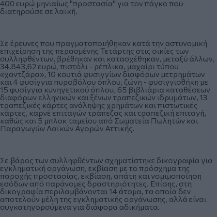
400 ευρώ μηνιαίως "προστασία" για τον πάγκο που
διατηρούσε σε λαϊκή.
Σε έρευνες που πραγματοποιήθηκαν κατά την αστυνομική
επιχείρηση της περασμένης Τετάρτης στις οικίες των
συλληφθέντων, βρέθηκαν και κατασχέθηκαν, μεταξύ άλλων,
34.843,62 ευρώ, πιστόλι - ρέπλικα, μαχαίρι τύπου
«χαντζάρα», 10 κουτιά φυσιγγίων διαφόρων μετρημάτων
και 4 φυσίγγια πυροβόλου όπλου, ζώνη - φυσιγγιοθήκη με
15 φυσίγγια κυνηγετικού όπλου, 65 βιβλιάρια καταθέσεων
διαφόρων ελληνικών και ξένων τραπεζικών ιδρυμάτων, 13
τραπεζικές κάρτες ανάληψης χρημάτων και πιστωτικές
κάρτες, καρνέ επιταγών τράπεζας και τραπεζική επιταγή,
καθώς και 5 μπλοκ ταμείου από Σωματεία Πωλητών και
Παραγωγών Λαϊκών Αγορών Αττικής.
Σε βάρος των συλληφθέντων σχηματίστηκε δικογραφία για
εγκληματική οργάνωση, εκβίαση με το πρόσχημα της
παροχής προστασίας, εκβίαση, απάτη και νομιμοποίηση
εσόδων από παράνομες δραστηριότητες. Επίσης, στη
δικογραφία περιλαμβάνονται 14 άτομα, τα οποία δεν
αποτελούν μέλη της εγκληματικής οργάνωσης, αλλά είναι
συγκατηγορούμενα για διάφορα αδικήματα.