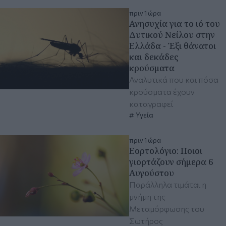
πριν 1 ώρα
Ανησυχία για το ιό του
Δυτικού Νείλου στην
Ελλάδα - Έξι θάνατοι
και δεκάδες
κρούσματα
Αναλυτικά που και πόσα
κρούσματα έχουν
καταγραφεί
Υγεία
πριν 1 ώρα
Εορτολόγιο: Ποιοι
γιορτάζουν σήμερα 6
Αυγούστου
Παράλληλα τιμάται η
μνήμη της
Μεταμόρφωσης του
Σωτήρος