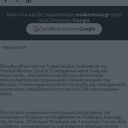
Κάνε κλικ και δες περισσότερο
emakedonia.gr
στην
αναζήτηση της
Google
Πρόσθεσέ το στην
Google
- Newsroom
Εξαρθρώθηκε από το Τμήμα Δίωξης Εκβιαστών της
Υποδιεύθυνσης Δίωξης Εγκλημάτων κατά Ζωής και
Ιδιοκτησίας, σπείρα που εκβίαζε και εξαπατούσε
επαγγελματίες και παραγωγούς λαϊκών αγορών της
Αττικής. Η αστυνομία εκτιμά ότι τα κέρδη της εγκληματικής
οργάνωσης υπερβαίνουν το ποσό των 2,9 εκατομμυρίων
ευρώ.
Επειτα από οργανωμένη αστυνομική επιχείρηση, την
περασμένη Τετάρτη, συνελήφθησαν σε διάφορες περιοχές
της Αττικής, 20 άτομα (19 άνδρες και 1 γυναίκα). Για την ίδια
υπόθεση, κατηγορούμενοι για διάφορα αδικήματα είναι