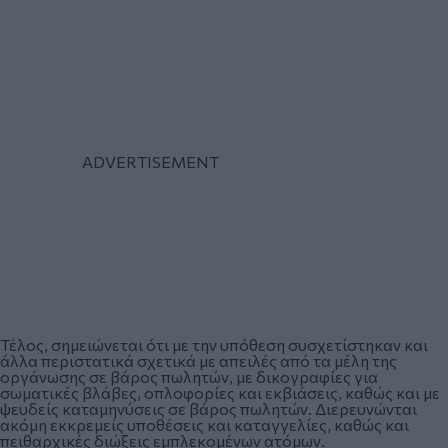
Τέλος, σημειώνεται ότι με την υπόθεση συσχετίστηκαν και
άλλα περιστατικά σχετικά με απειλές από τα μέλη της
οργάνωσης σε βάρος πωλητών, με δικογραφίες για
σωματικές βλάβες, οπλοφορίες και εκβιάσεις, καθώς και με
ψευδείς καταμηνύσεις σε βάρος πωλητών. Διερευνώνται
ακόμη εκκρεμείς υποθέσεις και καταγγελίες, καθώς και
πειθαρχικές διώξεις εμπλεκομένων ατόμων.