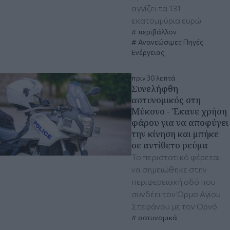
αγγίζει τα 131
εκατομμύρια ευρώ
περιβάλλον
Ανανεώσιμες Πηγές
Ενέργειας
πριν 30 λεπτά
Συνελήφθη
αστυνομικός στη
Μύκονο - Έκανε χρήση
φάρου για να αποφύγει
την κίνηση και μπήκε
σε αντίθετο ρεύμα
Το περιστατικό φέρεται
να σημειώθηκε στην
περιφερειακή οδό που
συνδέει τον Όρμο Αγίου
Στεφάνου με τον Ορνό
αστυνομικά