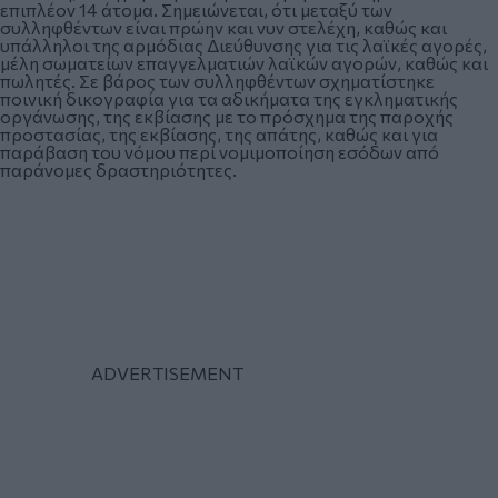
επιπλέον 14 άτομα. Σημειώνεται, ότι μεταξύ των
συλληφθέντων είναι πρώην και νυν στελέχη, καθώς και
υπάλληλοι της αρμόδιας Διεύθυνσης για τις λαϊκές αγορές,
μέλη σωματείων επαγγελματιών λαϊκών αγορών, καθώς και
πωλητές. Σε βάρος των συλληφθέντων σχηματίστηκε
ποινική δικογραφία για τα αδικήματα της εγκληματικής
οργάνωσης, της εκβίασης με το πρόσχημα της παροχής
προστασίας, της εκβίασης, της απάτης, καθώς και για
παράβαση του νόμου περί νομιμοποίηση εσόδων από
παράνομες δραστηριότητες.