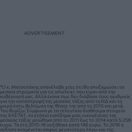
"Ο κ. Μητσοτάκης επανέλαβε χτες ότι θα αποζημιώσει τα
μεσαία στρώματα για τις απώλειες που είχαν από την
κυβέρνησή μας. Αλλά έκανε πως δεν διάβασε τους αριθμούς
για την καταστροφή της μεσαίας τάξης από τη ΝΔ και τη
μικρή έστω βελτίωση της θέσης της από το 2015 και μετά.
Του θυμίζω: Σύμφωνα με τα τελευταία διαθέσιμα στοιχεία
της ΕΛΣΤΑΤ, το ετήσιο εισόδημα μιας οικογένειας της
μεσαίας τάξης μειώθηκε από το 2011 έως το 2014 κατά 5.258
ευρώ. Τα έτη 2015-16 αυξήθηκε κατά 146 ευρώ. Το 2018 η
αύξηση αναμένεται σαφώς μεγαλύτερη λόγω και της