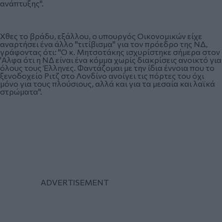
ανάπτυξης".
Χθες το βράδυ, εξάλλου, ο υπουργός Οικονομικών είχε
αναρτήσει ένα άλλο "τιτίβισμα" για τον πρόεδρο της ΝΔ,
γράφοντας ότι: "Ο κ. Μητσοτάκης ισχυρίστηκε σήμερα στον
'Αλφα ότι η ΝΔ είναι ένα κόμμα χωρίς διακρίσεις ανοικτό για
όλους τους Έλληνες. Φαντάζομαι με την ίδια έννοια που το
ξενοδοχείο Ριτζ στο Λονδίνο ανοίγει τις πόρτες του όχι
μόνο για τους πλούσιους, αλλά και για τα μεσαία και λαϊκά
στρώματα".