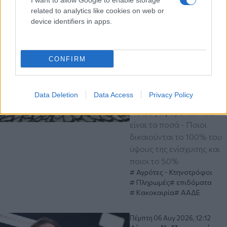
I want to allow Google to enable storage
επιχειρείν
related to analytics like cookies on web or
ΣΒΕ
device identifiers in apps.
Πέμπτη 06 Αυγ 2026, 13:12
Άνοιξε η πλατφόρμα
CONFIRM
για ενισχύσεις de
minimis ύψους 24,6
εκατ. ευρώ σε
Data Deletion
Data Access
Privacy Policy
παραγωγούς
Ποιους αφορά και ποια
είναι τα ποσά - Ποιοι
δικαιούνται το 100% του
ύψους της ενίσχυσης και
ποιοι το 50%
Αγρότες - Κτηνοτρόφοι
Πληρωμές
επιδόματα
Κακοκαιρία
ΑΑΔΕ
Πέμπτη 06 Αυγ 2026, 12:12