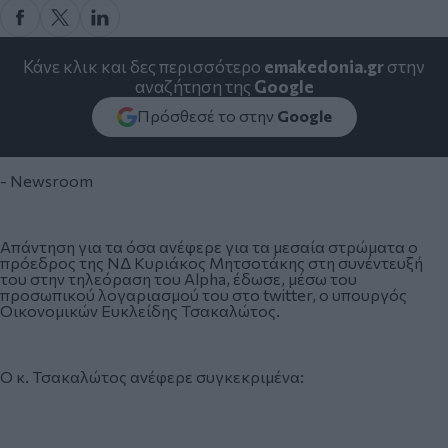
Κάνε κλικ και δες περισσότερο
emakedonia.gr
στην
αναζήτηση της
Google
Πρόσθεσέ το στην
Google
- Newsroom
Απάντηση για τα όσα ανέφερε για τα μεσαία στρώματα ο
πρόεδρος της ΝΔ Κυριάκος Μητσοτάκης στη συνέντευξή
του στην τηλεόραση του Alpha, έδωσε, μέσω του
προσωπικού λογαριασμού του στο twitter, ο υπουργός
Οικονομικών Ευκλείδης Τσακαλώτος.
Ο κ. Τσακαλώτος ανέφερε συγκεκριμένα: