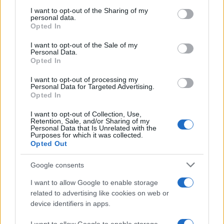
services and may gather and store information including but
not limited to your visit or usage behaviour. You may click to
I want to opt-out of the Sharing of my
personal data.
grant or deny consent to Google and its third-party tags to
Opted In
use your data for below specified purposes in below Google
consent section.
I want to opt-out of the Sale of my
Personal Data.
Opted In
I want to opt-out of processing my
Διαβάστε περισσότερα
Personal Data for Targeted Advertising.
Opted In
Πέμπτη 06 Αυγ 2026, 15:31
I want to opt-out of Collection, Use,
ΣΒΕ: Θετικό βήμα η
Retention, Sale, and/or Sharing of my
Κυβερνητική Επιτροπή
Personal Data that Is Unrelated with the
Purposes for which it was collected.
Βιομηχανίας - Αναγκαίο
Opted Out
ένα συνεκτικό σχέδιο
«Η βιομηχανία ξανά στο
Google consents
επίκεντρο της
I want to allow Google to enable storage
κυβερνητικής πολιτικής»,
related to advertising like cookies on web or
τονίζει ο Σύνδεσμος
device identifiers in apps.
Βιομηχανιών - Ποια
ζητήματα καίνε το