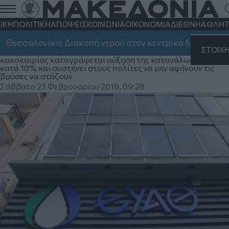
ΕΥΑΘ: Η μόνωση των ιδιωτικών
υδραυλικών η μόνη προφύλαξη από την
ΙΚΗ
ΠΟΛΙΤΙΚΗ
ΑΠΟΨΕΙΣ
ΚΟΙΝΩΝΙΑ
ΟΙΚΟΝΟΜΙΑ
ΔΙΕΘΝΗ
ΑΘΛΗΤ
"Ωκεανίδα"
σαλονίκη: Διακοπή νερού στον κεντρικό δήμο, στην Καλ
ΣΤΟΙΧ
Η δημόσια εταιρεία προειδοποιεί ότι τις πρώτες ώρες της
κακοκαιρίας καταγράφεται αύξηση της κατανάλωσης νερού
κατά 10% και συστήνει στους πολίτες να μην αφήνουν τις
βρύσες να στάζουν
Σάββατο 23 Φεβρουαρίου 2019, 09:28