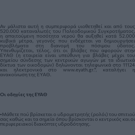
Αν μάλιστα αυτή η συμπεριφορά υιοθετηθεί και από τους
520.000 καταναλωτές του Πολεοδομικού Συγκροτήματος,
η απαιτούμενη ποσότητα νερού θα αυξηθεί κατά 52.000
κυβικά μέτρα, γεγονός που ενδέχεται να δημιουργήσει
προβλήματα στη διανομή του πόσιμου ύδατος.
Υπενθυμίζεται, τέλος, ότι οι βλάβες που αφορούν στην
ΕΥΑΘ (η εταιρεία είναι υπεύθυνη για βλάβες μέχρι του
σημείου σύνδεσης των κεντρικών αγωγών με τα ιδιωτικά
δίκτυα των οικοδομών) δηλώνονται τηλεφωνικά στο 11124
και ηλεκτρονικά στο
www.eyath.gr
.", καταλήγει 
ανακοίνωση της ΕΥΑΘ.
Οι οδηγίες της ΕΥΑΘ
•Μάθετε πού βρίσκεται ο υδρομετρητής (ρολόι) του σπιτιού
σας καθώς και τα σημεία όπου βρίσκονται ο κεντρικός και οι
περιφερειακοί διακόπτες υδροδότησης.