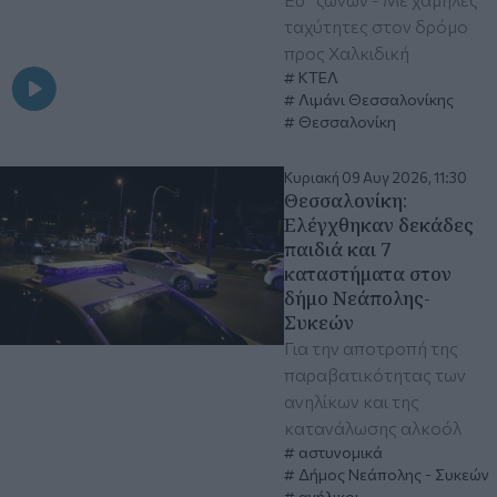
ταχύτητες στον δρόμο
προς Χαλκιδική
ΚΤΕΛ
Λιμάνι Θεσσαλονίκης
Θεσσαλονίκη
Κυριακή 09 Αυγ 2026, 11:30
Θεσσαλονίκη:
Ελέγχθηκαν δεκάδες
παιδιά και 7
καταστήματα στον
δήμο Νεάπολης-
Συκεών
Για την αποτροπή της
παραβατικότητας των
ανηλίκων και της
κατανάλωσης αλκοόλ
αστυνομικά
Δήμος Νεάπολης - Συκεών
ανήλικοι