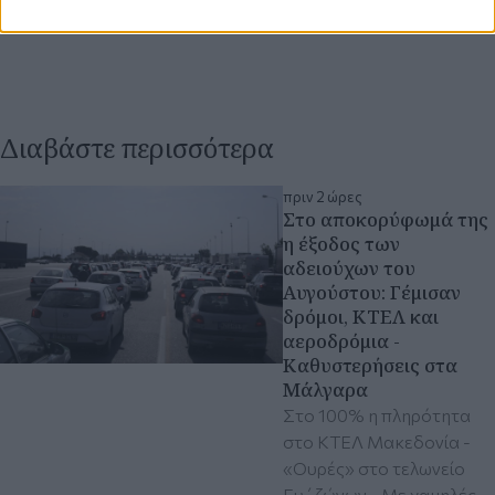
Διαβάστε περισσότερα
πριν 2 ώρες
Στο αποκορύφωμά της
η έξοδος των
αδειούχων του
Αυγούστου: Γέμισαν
δρόμοι, ΚΤΕΛ και
αεροδρόμια -
Καθυστερήσεις στα
Μάλγαρα
Στο 100% η πληρότητα
στο ΚΤΕΛ Μακεδονία -
«Ουρές» στο τελωνείο
Ευ΄ζώνων - Με χαμηλές