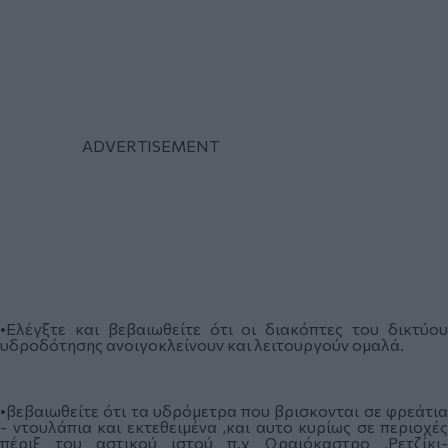
•Ελέγξτε και βεβαιωθείτε ότι οι διακόπτες του δικτύου
υδροδότησης ανοιγοκλείνουν και λειτουργούν ομαλά.
•βεβαιωθείτε ότι τα υδρόμετρα που βρισκονται σε φρεάτια
- ντουλάπια και εκτεθειμένα ,και αυτο κυρίως σε περιοχές
πέριξ του αστικού ιστού π.χ Ωραιόκαστρο ,Ρετζίκι-