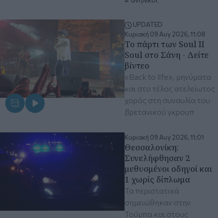
UPDATED
Κυριακή 09 Αυγ 2026, 11:08
Το πάρτι των Soul II
Soul στο Σάνη - Δείτε
βίντεο
«Back to life», μηνύματα
και στο τέλος ατελείωτος
χορός στη συναυλία του
βρετανικού γκρουπ
Κυριακή 09 Αυγ 2026, 11:01
Θεσσαλονίκη:
Συνελήφθησαν 2
μεθυσμένοι οδηγοί και
1 χωρίς δίπλωμα
Τα περιστατικά
σημειώθηκαν στην
Τούμπα και στους