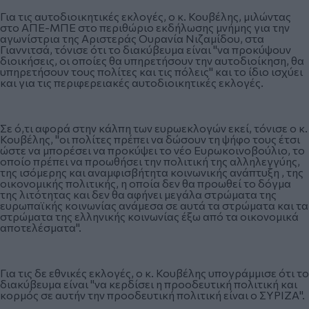
Για τις αυτοδιοικητικές εκλογές, ο κ. Κουβέλης, μιλώντας
στο ΑΠΕ-ΜΠΕ στο περιθώριο εκδήλωσης μνήμης για την
αγωνίστρια της Αριστεράς Ουρανία Νιζαμίδου, στα
Γιαννιτσά, τόνισε ότι το διακύβευμα είναι "να προκύψουν
διοικήσεις, οι οποίες θα υπηρετήσουν την αυτοδιοίκηση, θα
υπηρετήσουν τους πολίτες και τις πόλεις" και το ίδιο ισχύει
και για τις περιφερειακές αυτοδιοικητικές εκλογές.
Σε ό,τι αφορά στην κάλπη των ευρωεκλογών εκεί, τόνισε ο κ.
Κουβέλης, "οι πολίτες πρέπει να δώσουν τη ψήφο τους έτσι
ώστε να μπορέσει να προκύψει το νέο Ευρωκοινοβούλιο, το
οποίο πρέπει να προωθήσει την πολιτική της αλληλεγγύης,
της ισόμερης και αναμφισβήτητα κοινωνικής ανάπτυξη , της
οικονομικής πολιτικής, η οποία δεν θα προωθεί το δόγμα
της λιτότητας και δεν θα αφήνει μεγάλα στρώματα της
ευρωπαϊκής κοινωνίας ανάμεσα σε αυτά τα στρώματα και τα
στρώματα της ελληνικής κοινωνίας έξω από τα οικονομικά
αποτελέσματα".
Για τις δε εθνικές εκλογές, ο κ. Κουβέλης υπογράμμισε ότι το
διακύβευμα είναι "να κερδίσει η προοδευτική πολιτική και
κορμός σε αυτήν την προοδευτική πολιτική είναι ο ΣΥΡΙΖΑ".