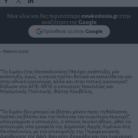
Κάνε κλικ και δες περισσότερο
emakedonia.gr
στην
αναζήτηση της
Google
Πρόσθεσέ το στην
Google
- Newsroom
"Το λιμάνι (της Θεσσαλονίκης) θα έχει ανάπτυξη, μία
ανάπτυξη, όμως, η οποία πρέπει θετικά να κατατίθεται και
στην εθνική οικονομία, αλλά και στην τοπική οικονομία",
δήλωσε στο ΑΠΕ-ΜΠΕ ο υπουργός Ναυτιλίας και
Νησιωτικής Πολιτικής, Φώτης Κουβέλης.
"Το λιμάνι δεν μπορεί να βλέπει μόνον προς τη θάλασσα,
πρέπει να βλέπει και την πόλη και την ευρύτερη περιοχή",
υπογράμμισε ο υπουργός, ο οποίος συναντήθηκε, χθες το
απόγευμα, στα γραφεία της Δημόσιας Αρχής Λιμένων στη
Θεσσαλονίκη, με τον επικεφαλής της Περιφερειακής
Διεύθυνσης της ΔΑΛ, Βαγγέλη Ζορκάδη και τον λιμενάρχη