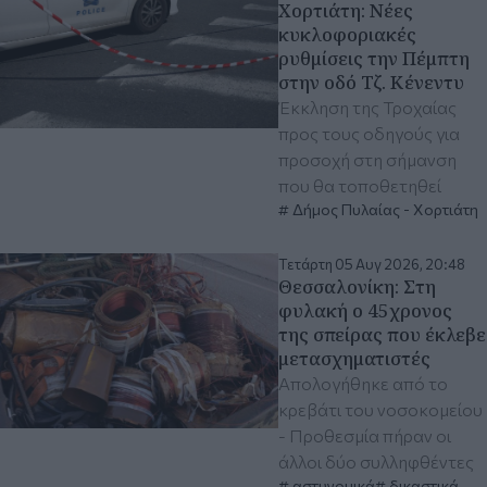
Χορτιάτη: Νέες
κυκλοφοριακές
ρυθμίσεις την Πέμπτη
στην οδό Τζ. Κένεντυ
Έκκληση της Τροχαίας
προς τους οδηγούς για
προσοχή στη σήμανση
που θα τοποθετηθεί
Δήμος Πυλαίας - Χορτιάτη
Τετάρτη 05 Αυγ 2026, 20:48
Θεσσαλονίκη: Στη
φυλακή ο 45χρονος
της σπείρας που έκλεβε
μετασχηματιστές
Απολογήθηκε από το
κρεβάτι του νοσοκομείου
- Προθεσμία πήραν οι
άλλοι δύο συλληφθέντες
αστυνομικά
δικαστικά