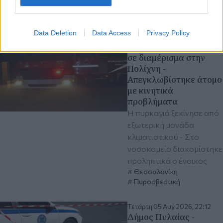
Διαβάστε περισσότερα
Data Deletion
Data Access
Privacy Policy
Τετάρτη 05 Αυγ 2026, 23:27
Θεσσαλονίκη: Φωτιά
σε διαμέρισμα στην
Πολίχνη -
Απεγκλωβίστηκε άτομο
με κινητικά
προβλήματα
Η πυρκαγιά ξεκίνησε από
εξωτερική μονάδα
κλιματιστικού - Στο
νοσοκομείο διακομίστηκε
προληπτικά ο ένοικος
Θεσσαλονίκη
Πυροσβεστική
Τετάρτη 05 Αυγ 2026, 22:12
Δήμος Πυλαίας -