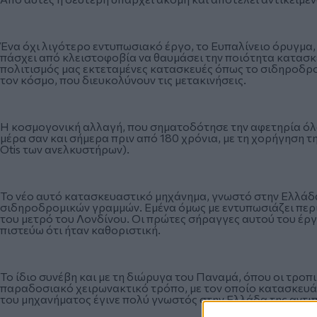
Ένα όχι λιγότερο εντυπωσιακό έργο, το Ευπαλίνειο όρυγμα,
πάσχει από κλειστοφοβία να θαυμάσει την ποιότητα κατασκευ
πολιτισμός μας εκτεταμένες κατασκευές όπως το σιδηροδρο
τον κόσμο, που διευκολύνουν τις μετακινήσεις.
Η κοσμογονική αλλαγή, που σηματοδότησε την αφετηρία όλ
μέρα σαν και σήμερα πριν από 180 χρόνια, με τη χορήγηση τη
Otis των ανελκυστήρων).
Το νέο αυτό κατασκευαστικό μηχάνημα, γνωστό στην Ελλάδ
σιδηροδρομικών γραμμών. Εμένα όμως με εντυπωσιάζει πε
του μετρό του Λονδίνου. Οι πρώτες σήραγγες αυτού του έργ
πιστεύω ότι ήταν καθοριστική.
Το ίδιο συνέβη και με τη διώρυγα του Παναμά, όπου οι τροπ
παραδοσιακό χειρωνακτικό τρόπο, με τον οποίο κατασκευάσ
του μηχανήματος έγινε πολύ γνωστός στην Ελλάδα της αντιπ