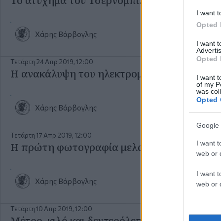
I want t
Opted 
Χάρης Βάρβογλης
I want 
Advertis
Opted 
Τετάρτη 24 Απρ 2019, 12:00
Η ανακάλυψη του ηλεκτρομαγνητισμού
I want t
of my P
was col
Opted 
Χάρης Βάρβογλης
Google 
Τετάρτη 17 Απρ 2019, 12:00
I want t
Η πρώτη φωτογραφία μελανής οπής
web or d
I want t
Χάρης Βάρβογλης
web or d
Τετάρτη 10 Απρ 2019, 12:00
Μέτρο, κιλό και δευτερόλεπτο