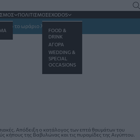
ΙΣΜΟΣ
ΠΟΛΙΤΙΣΜΟΣ
EXODOS
ιο το ωράριο λειτουργίας
ΗΜΑ
FOOD &
DRINK
ΑΓΟΡΑ
WEDDING &
SPECIAL
OCCASIONS
σιακές. Απόδειξη ο κατάλογος των επτά θαυμάτων του
ύς κήπους της Βαβυλώνας και τις πυραμίδες της Αιγύπτου.