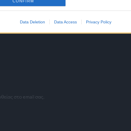
CONFIRM
Data Deletion
Data Access
Privacy Policy
θείας στο email σας.