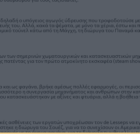
 δηλαδή ο υπόγειος αγωγός ύδρευσης που τροφοδοτούσε με ν
ής του. Αλλά, κακά τα ψέματα, με μόνο τα χέρια, έστω και 
μικό τούνελ κάτω από τη Μάγχη, τη διώρυγα του Παναμά και
ων των σημερινών χωματουργικών και κατασκευαστικών μηχα
ς πατέντας για τον πρώτο ατμοκίνητο εκσκαφέα (steam shovel
α και ως φαγάνα, βρήκε αμέσως πολλές εφαρμογές, οι περι
ρισσότερο η συνεργασία μηχανήματος και ανθρώπων στην κ
ου κατασκευάστηκαν με αξίνες και φτυάρια, αλλά η βοήθεια
ικές ασθένειες των εργατών υποχρέωσαν τον de Lesseps να εγ
τηκε η διώρυγα του Σουέζ, για να το συνεχίσουν οι Αμερικ
αροχής με το όνομα φαγάνα, για τη διάνοιξη των θεμελίων 