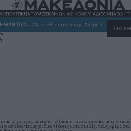
ΚΗ
ΠΟΛΙΤΙΚΗ
ΑΠΟΨΕΙΣ
ΚΟΙΝΩΝΙΑ
ΟΙΚΟΝΟΜΙΑ
ΔΙΕΘΝΗ
ΑΘΛΗΤ
ΑΝΤΙΚΟ:
Μετρό Θεσσαλονίκης: Αλλάζει σήμερα και αύρ
ΣΤΟΙΧ
ς
.
ατασκευές έργων μεγάλης κλίμακας είναι πραγματικά εντυπω
ι ο οποίος περιέχει δύο τέτοιες κατασκευές, τους κρεμαστο
νο θαυμασμού για τους ταξιδιώτες.