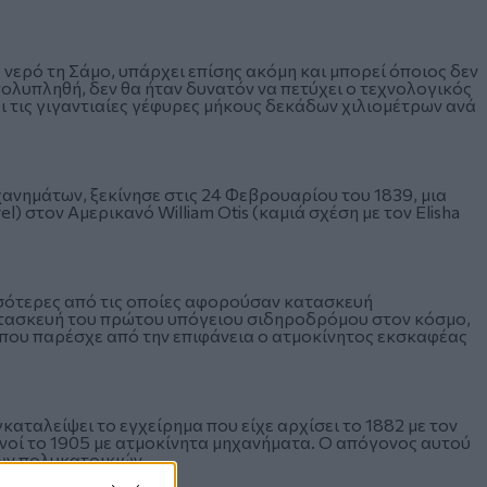
ερό τη Σάμο, υπάρχει επίσης ακόμη και μπορεί όποιος δεν
πολυπληθή, δεν θα ήταν δυνατόν να πετύχει ο τεχνολογικός
 τις γιγαντιαίες γέφυρες μήκους δεκάδων χιλιομέτρων ανά
νημάτων, ξεκίνησε στις 24 Φεβρουαρίου του 1839, μια
) στον Αμερικανό William Otis (καμιά σχέση με τον Elisha
σσότερες από τις οποίες αφορούσαν κατασκευή
ατασκευή του πρώτου υπόγειου σιδηροδρόμου στον κόσμο,
 που παρέσχε από την επιφάνεια ο ατμοκίνητος εκσκαφέας
καταλείψει το εγχείρημα που είχε αρχίσει το 1882 με τον
ανοί το 1905 με ατμοκίνητα μηχανήματα. Ο απόγονος αυτού
των πολυκατοικιών.