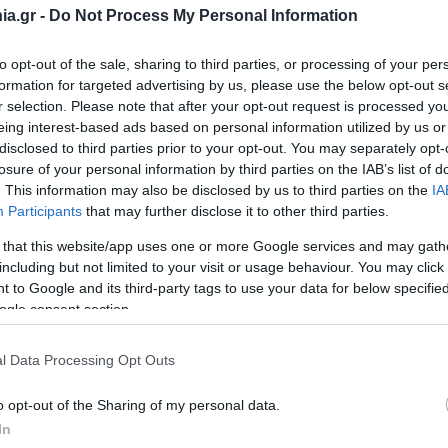
a.gr -
Do Not Process My Personal Information
ματουργικών μηχανημάτων, αφενός η κίνηση μέσω μηχανών εσ
), ο ισοπεδωτήρας (grader), η αερόσφυρα (steam hammer), α
to opt-out of the sale, sharing to third parties, or processing of your per
άδα από την κατασκευή δρόμων και η εικόνα του τρίτου, λι
formation for targeted advertising by us, please use the below opt-out s
r selection. Please note that after your opt-out request is processed y
eing interest-based ads based on personal information utilized by us or
disclosed to third parties prior to your opt-out. You may separately opt-
ξη των στοών του υπόγειου σιδηροδρόμου Αθηνών και Θεσσαλο
losure of your personal information by third parties on the IAB’s list of
εδάφους. Αυτό είναι ίσως το πιο προχωρημένο μηχάνημα κατ
. This information may also be disclosed by us to third parties on the
IA
Participants
that may further disclose it to other third parties.
 that this website/app uses one or more Google services and may gath
including but not limited to your visit or usage behaviour. You may click 
 to Google and its third-party tags to use your data for below specifi
ogle consent section.
α
l Data Processing Opt Outs
o opt-out of the Sharing of my personal data.
In