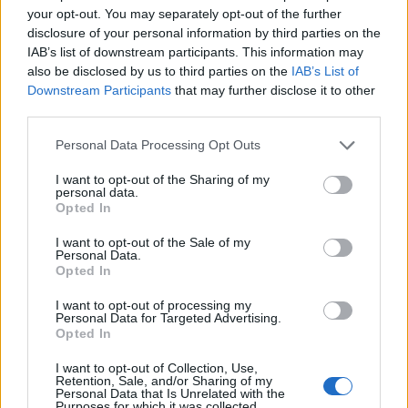
your opt-out. You may separately opt-out of the further
Δείτε αυτή τη δημοσίευση στο Instagram.
disclosure of your personal information by third parties on the
IAB’s list of downstream participants. This information may
also be disclosed by us to third parties on the
IAB’s List of
Downstream Participants
that may further disclose it to other
third parties.
Please note that this website/app uses one or more Google
Personal Data Processing Opt Outs
services and may gather and store information including but
not limited to your visit or usage behaviour. You may click to
I want to opt-out of the Sharing of my
personal data.
grant or deny consent to Google and its third-party tags to
Opted In
use your data for below specified purposes in below Google
consent section.
I want to opt-out of the Sale of my
Η δημοσίευση κοινοποιήθηκε από το χρήστη Fidias Cyprus (@fidias
Personal Data.
Opted In
I want to opt-out of processing my
Personal Data for Targeted Advertising.
Opted In
I want to opt-out of Collection, Use,
Retention, Sale, and/or Sharing of my
Personal Data that Is Unrelated with the
Purposes for which it was collected.