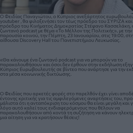
Ο Φειδίας Παναγιώτου, ο Κύπριος ανεξάρτητος ευρωβουλευ
youtuber , θα φιλοξενήσει τον τέως πρόεδρο του ΣΥΡΙΖΑ και
πρόεδρο του Κινήματος Δημοκρατίας Στέφανο Κασσελάκη, 
ζωντανό podcast με θέμα «Το Μέλλον της Πολιτικής», με την
παρουσία κοινού, την Πέμπτη, 23 Ιανουαρίου, στις 19:00, στ
αίθουσα Discovery Hall του Πανεπιστήμιου Λευκωσίας.
«Θα κάνουμε ένα ζωντανό podcast για να μπορούν να το
παρακολουθήσουν και όσοι δεν έρθουν στην εκδήλωση εξηγ
Κύπριος Ευρωβουλευτής σε βίντεο που ανάρτησε για την ε
στα μέσα κοινωνικής δικτύωσης.
Ο Φειδίας που αρκετές φορές στο παρελθόν έχει γίνει αποδ
έντονης κριτικής για τις αμφιλεγόμενες αναρτήσεις του, πρ
μάλιστα ότι η ανταπόκριση του κόσμου θα είναι μεγάλη και γ
λόγο αυτό καλεί τους ενδιαφερόμενους που θέλουν να
παρακολουθήσουν από κοντά τη συζήτηση να κάνουν ηλεκτ
μια αίτηση για να κρατήσουν θέσεις!