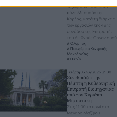
τη χώρα, ελήφθη στην
πόλη Μπουσάν της
Κορέας, κατά τη διάρκεια
των εργασιών της 48ης
συνόδου της Επιτροπής
του Διεθνούς Οργανισμού
Όλυμπος
Περιφέρεια Κεντρικής
Μακεδονίας
Πιερία
Τετάρτη 05 Αυγ 2026, 21:00
Συνεδριάζει την
Πέμπτη η Κυβερνητική
Επιτροπή Βιομηχανίας
υπό τον Κυριάκο
Μητσοτάκη
Στις 11:00 το πρωί στο
Μέγαρο Μαξίμου