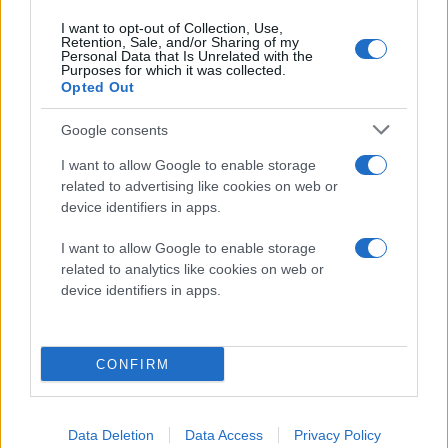
I want to opt-out of Collection, Use,
Retention, Sale, and/or Sharing of my
Personal Data that Is Unrelated with the
Purposes for which it was collected.
Opted Out
Google consents
I want to allow Google to enable storage
related to advertising like cookies on web or
Διαβάστε περισσότερα
device identifiers in apps.
Πέμπτη 06 Αυγ 2026, 07:00
I want to allow Google to enable storage
Οι υπουργοί Λίνα
related to analytics like cookies on web or
Μενδώνη και Σταύρος
device identifiers in apps.
Παπασταύρου μιλούν
στη "ΜτΚ" για τη
διάκριση του Ολύμπου
CONFIRM
στην UNESCO
Η απόφαση αυτή, που
αποτελεί μια πολύ
Data Deletion
Data Access
Privacy Policy
σημαντική απόφαση για