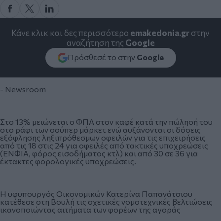
Κάνε κλικ και δες περισσότερο
emakedonia.gr
στην
αναζήτηση της
Google
Πρόσθεσέ το στην
Google
- Newsroom
Στο 13% μειώνεται ο ΦΠΑ στον καφέ κατά την πώλησή του
στο ράφι των σούπερ μάρκετ ενώ αυξάνονται οι δόσεις
εξόφλησης ληξιπρόθεσμων οφειλών για τις επιχειρήσεις
από τις 18 στις 24 για οφειλές από τακτικές υποχρεώσεις
(ΕΝΦΙΑ, φόρος εισοδήματος κτλ) και από 30 σε 36 για
έκτακτες φορολογικές υποχρεώσεις.
Η υφυπουργός Οικονομικών Κατερίνα Παπανάτσιου
κατέθεσε στη Βουλή τις σχετικές νομοτεχνικές βελτιώσεις
ικανοποιώντας αιτήματα των φορέων της αγοράς