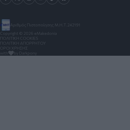
Αριθμός Πιστοποίησης Μ.Η.Τ.242191
Copyright © 2026 eMakedonia
ΠΟΛΙΤΙΚΗ COOKIES
ΠΟΛΙΤΙΚΗ ΑΠΟΡΡΗΤΟΥ
ΟΡΟΙ ΧΡΗΣΗΣ
with
by Darkpony