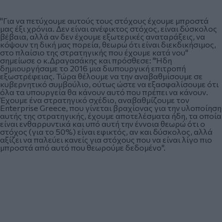
"Για να πετύχουμε αυτούς τους στόχους έχουμε μπροστά
μας έξι χρόνια. Δεν είναι ανέφικτος στόχος, είναι δύσκολος
βέβαια, αλλά αν δεν έχουμε εξωτερικές αναταράξεις, να
κόψουν τη δική μας πορεία, θεωρώ ότι είναι διεκδικήσιμος,
στο πλαίσιο της στρατηγικής που έχουμε κατά νου"
σημείωσε ο κ.Δραγασάκης και πρόσθεσε: "Ήδη
δημιουργήσαμε το 2016 μια διυπουργική επιτροπή
εξωστρέφειας. Τώρα θέλουμε να την αναβαθμίσουμε σε
κυβερνητικό συμβούλιο, ούτως ώστε να εξασφαλίσουμε ότι
όλα τα υπουργεία θα κάνουν αυτό που πρέπει να κάνουν.
Έχουμε ένα στρατηγικό σχέδιο, αναβαθμίζουμε τον
Enterprise Greece, που γίνεται βραχίονας για την υλοποίηση
αυτής της στρατηγικής, έχουμε αποτελέσματα ήδη, τα οποία
είναι ενθαρρυντικά και υπό αυτή την έννοια θεωρώ ότι ο
στόχος (για το 50%) είναι εφικτός, αν και δύσκολος, αλλά
αξίζει να παλεύει κανείς για στόχους που να είναι λίγο πιο
μπροστά από αυτό που θεωρούμε δεδομένο".