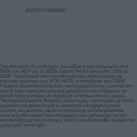
Την εκτίμηση ότι ο στόχος για αύξηση των εξαγωγών στο
50% του ΑΕΠ ώς το 2025, έναντι "πολύ κάτω από 20% το
2018", διατύπωσε από την πλευρά του, απαντώντας σε
σχετικό ερώτημα του ΑΠΕ-ΜΠΕ, ο πρόεδρος του ΣΕΒΕ,
Γιώργος Κωνσταντόπουλος, υπογραμμίζοντας ωστόσο ότι
για να γίνει πραγματικότητα χρειάζεται να υπάρχουν τα
κατάλληλα κίνητρα, σε σχέση με ανταγωνιστικές χώρες.
"Ανταγωνιζόμαστε δυνατές οικονομίες, οικονομίες με πολύ
χαμηλότερη φορολογία κι εργατικό και ασφαλιστικό
κόστος και φυσικά, εφόσον μπορούμε να ξεπεράσουμε
εγγενείς αδυναμίες που υπάρχουν, ναι, μπορούμε να τον
κατακτήσουμε και ο στόχος αυτός να υλοποιηθεί ακόμη πιο
γρήγορα" κατέληξε.