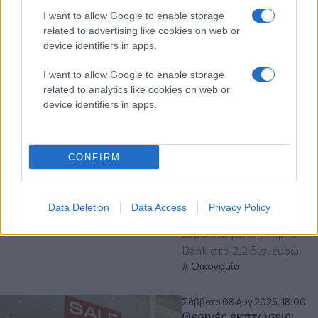
Διαβάστε περισσότερα
I want to allow Google to enable storage
related to advertising like cookies on web or
Κυριακή 09 Αυγ 2026, 09:58
device identifiers in apps.
Τράπεζες: Αύξησαν τα
κέρδη τους στα 2,5 δισ
I want to allow Google to enable storage
ευρώ από προμήθειες,
related to analytics like cookies on web or
τόκους και την
device identifiers in apps.
πιστωτική επέκταση
Η καθαρή πιστωτική
επέκταση για την
CONFIRM
Eurobank ανήλθε στα 2,7
δισ. ευρώ, για την Εθνική
στα 2,1 δισ. ευρώ, για την
Data Deletion
Data Access
Privacy Policy
Πειραιώς στα 1,8 δισ.
ευρώ και για την Alpha
Bank στα 2,2 δισ. ευρώ
Οικονομία
Σάββατο 08 Αυγ 2026, 18:00
Θερινές εκπτώσεις: