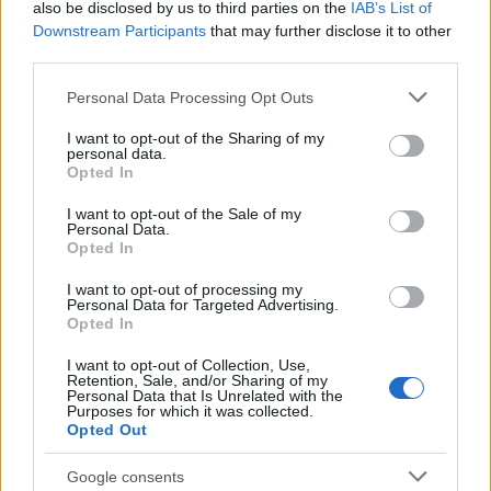
also be disclosed by us to third parties on the
IAB’s List of
Downstream Participants
that may further disclose it to other
third parties.
Please note that this website/app uses one or more Google
Personal Data Processing Opt Outs
services and may gather and store information including but
not limited to your visit or usage behaviour. You may click to
I want to opt-out of the Sharing of my
personal data.
grant or deny consent to Google and its third-party tags to
Opted In
use your data for below specified purposes in below Google
consent section.
I want to opt-out of the Sale of my
Personal Data.
Opted In
I want to opt-out of processing my
Personal Data for Targeted Advertising.
Opted In
I want to opt-out of Collection, Use,
Retention, Sale, and/or Sharing of my
Personal Data that Is Unrelated with the
Purposes for which it was collected.
Opted Out
Google consents