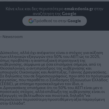
Κάνε κλικ και δες περισσότερο
emakedonia.gr
στην
αναζήτηση της
Google
Πρόσθεσέ το στην
Google
- Newsroom
Δύσκολος, αλλά όχι ανέφικτος είναι ο στόχος για αύξηση
των ελληνικών εξαγωγών στο 50% του ΑΕΠ ώς το 2025,
όπως προβλέπει η αναπτυξιακή στρατηγική της
κυβέρνησης, σύμφωνα με όσα επισήμανε σήμερα, από τη
Θεσσαλονίκη, ο αντιπρόεδρος της κυβέρνησης και
υπουργός Οικονομίας και Ανάπτυξης, Γιάννης Δραγασάκης.
Σε δηλώσεις του σε δημοσιογράφους, πριν από το πρόγευμα
εργασίας, που παραθέτει ο Σύνδεσμος Εξαγωγέων Ελλάδος
(ΣΕΒΕ), με επίσημο προσκεκλημένο τον ίδιο, ο
κ.Δραγασάκης επισήμανε ότι το 50% του ΑΕΠ είναι μεν ο
ποσοτικός στόχος, αλλά επιδίωξη της κυβέρνησης είναι οι
εξαγωγές να βελτιωθούν και ποιοτικά, δηλαδή "να
περικλείουν περισσότερη προστιθέμενη αξία παραγόμενη
στην Ελλάδα".