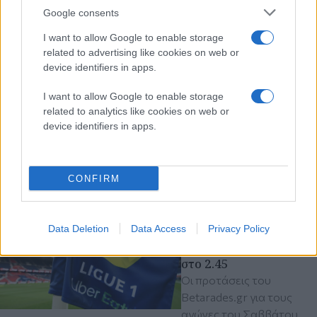
πριν 47 λεπτά
Google consents
Ηρακλής:
Ανακοινώθηκε ο Νανού
I want to allow Google to enable storage
(βίντεο)
related to advertising like cookies on web or
device identifiers in apps.
Ο 32χρονος δεξιός μπακ-
χαφ, που έχει αγωνιστεί
I want to allow Google to enable storage
και στην Πόρτο, είχε
related to analytics like cookies on web or
μείνει ελεύθερος από τον
device identifiers in apps.
ΑΠΟΕΛ
ποδόσφαιρο
Super League
Ηρακλής
CONFIRM
πριν 2 ώρες
Στοίχημα: Πληρώνουν
Data Deletion
Data Access
Privacy Policy
τα Over σε Γαλλία και
Βέλγιο - Με Μαρίτιμο
στο 2.45
Οι προτάσεις του
Betarades.gr για τους
αγώνες του Σαββάτου