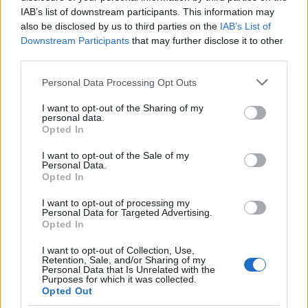
IAB’s list of downstream participants. This information may
also be disclosed by us to third parties on the
IAB’s List of
Downstream Participants
that may further disclose it to other
third parties.
Please note that this website/app uses one or more Google
Personal Data Processing Opt Outs
services and may gather and store information including but
not limited to your visit or usage behaviour. You may click to
I want to opt-out of the Sharing of my
personal data.
grant or deny consent to Google and its third-party tags to
Opted In
use your data for below specified purposes in below Google
consent section.
I want to opt-out of the Sale of my
Personal Data.
Opted In
I want to opt-out of processing my
Personal Data for Targeted Advertising.
Opted In
I want to opt-out of Collection, Use,
Retention, Sale, and/or Sharing of my
Personal Data that Is Unrelated with the
Διαβάστε περισσότερα
Purposes for which it was collected.
Opted Out