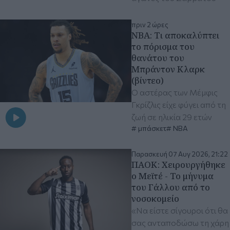
πριν 2 ώρες
ΝΒΑ: Τι αποκαλύπτει
το πόρισμα του
θανάτου του
Μπράντον Κλαρκ
(βίντεο)
Ο αστέρας των Μέμφις
Γκρίζλις είχε φύγει από τη
ζωή σε ηλικία 29 ετών
μπάσκετ
ΝΒΑ
Παρασκευή 07 Αυγ 2026, 21:22
ΠΑΟΚ: Χειρουργήθηκε
ο Μεϊτέ - Το μήνυμα
του Γάλλου από το
νοσοκομείο
«Να είστε σίγουροι ότι θα
σας ανταποδώσω τη χάρη