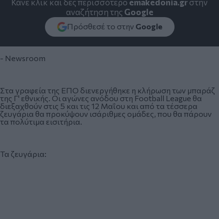
Κάνε κλικ και δες περισσότερο
emakedonia.gr
στην
αναζήτηση της
Google
Πρόσθεσέ το στην
Google
- Newsroom
Στα γραφεία της ΕΠΟ διενεργήθηκε η κλήρωση των μπαράζ
της Γ' εθνικής. Οι αγώνες ανόδου στη Football League θα
διεξαχθούν στις 5 και τις 12 Μαΐου και από τα τέσσερα
ζευγάρια θα προκύψουν ισάριθμες ομάδες, που θα πάρουν
τα πολύτιμα εισιτήρια.
Τα ζευγάρια: