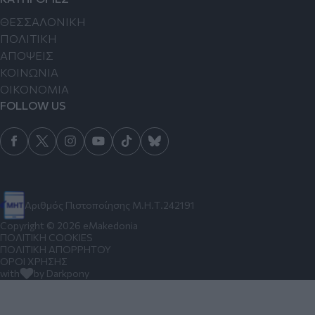
ΘΕΣΣΑΛΟΝΙΚΗ
ΠΟΛΙΤΙΚΗ
ΑΠΟΨΕΙΣ
ΚΟΙΝΩΝΙΑ
ΟΙΚΟΝΟΜΙΑ
FOLLOW US
Αριθμός Πιστοποίησης Μ.Η.Τ.242191
Copyright © 2026 eMakedonia
ΠΟΛΙΤΙΚΗ COOKIES
ΠΟΛΙΤΙΚΗ ΑΠΟΡΡΗΤΟΥ
ΟΡΟΙ ΧΡΗΣΗΣ
with
by Darkpony