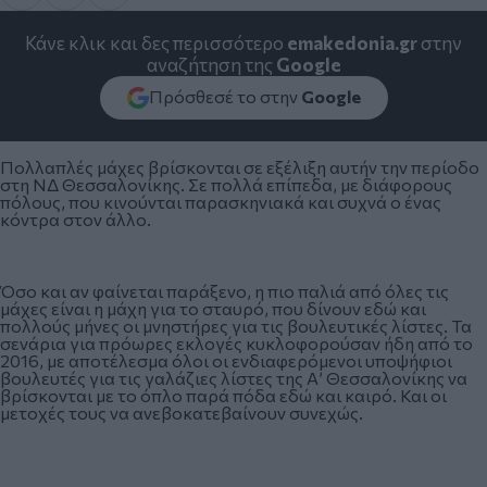
Κάνε κλικ και δες περισσότερο
emakedonia.gr
στην
αναζήτηση της
Google
Πρόσθεσέ το στην
Google
Πολλαπλές μάχες βρίσκονται σε εξέλιξη αυτήν την περίοδο
στη ΝΔ Θεσσαλονίκης. Σε πολλά επίπεδα, με διάφορους
πόλους, που κινούνται παρασκηνιακά και συχνά ο ένας
κόντρα στον άλλο.
Όσο και αν φαίνεται παράξενο, η πιο παλιά από όλες τις
μάχες είναι η μάχη για το σταυρό, που δίνουν εδώ και
πολλούς μήνες οι μνηστήρες για τις βουλευτικές λίστες. Τα
σενάρια για πρόωρες εκλογές κυκλοφορούσαν ήδη από το
2016, με αποτέλεσμα όλοι οι ενδιαφερόμενοι υποψήφιοι
βουλευτές για τις γαλάζιες λίστες της Α’ Θεσσαλονίκης να
βρίσκονται με το όπλο παρά πόδα εδώ και καιρό. Και οι
μετοχές τους να ανεβοκατεβαίνουν συνεχώς.