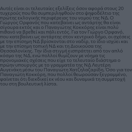
Αυτές είναι οι τελευταίες εξελίξεις όσον αφορά στους 20
τυχερούς που θα συμπεριληφθούν στο ψηφοδέλτιο της
πρώτης εκλογικής περιφέρειας του νομού της ΝΔ. Ο
Γιώργος Ορφανός που κατεβαίνει ως αντάρτης θα είναι
σίγουρα εκτός και ο Παναγιώτης Κοκκόρης είναι πολύ
πιθανό να βρεθεί και πάλι εντός. Για τον Γιώργο Ορφανό,
που κατεβαίνει ως αντάρτης στον κεντρικό δήμο, οι σχέσεις
με την επίσημη ΝΔ βρίσκονται στο ναδίρ, το ίδιο ισχύει και
με την επίσημη τοπική ΝΔ και τη Διοικούσα της
Θεσσαλονίκης. Την ίδια στιγμή εισπράττει από τον απλό
κόσμο της ΝΔ, ενώ πολλοί θυμίζουν με νόημα τις
προνομιακές σχέσεις που είχε το τελευταίο διάστημα ο
πρώην υπουργός με το γραμματέα της ΝΔ Λευτέρη
Αυγενάκη μέσω του Παναγιώτη Χατζηλαζαρίδη. Όσο για τον
Παναγιώτη Κοκκόρη, που πολλοί θεωρούσαν ξεγραμμένο,
φαίνεται ότι διεκδικεί εκ νέου και δυναμικά τη συμμετοχή
του στη βουλευτική λίστα.