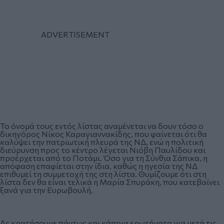
Το όνομά τους εντός λίστας αναμένεται να δουν τόσο ο
δικηγόρος Νίκος Καραγιαννακίδης, που φαίνεται ότι θα
καλύψει την πατριωτική πλευρά της ΝΔ, ενώ η πολιτική
διεύρυνση προς το κέντρο λέγεται Νιόβη Παυλίδου και
προέρχεται από το Ποτάμι. Όσο για τη Σύνθια Σάπικα, η
απόφαση επαφίεται στην ίδια, καθώς η ηγεσία της ΝΔ
επιθυμεί τη συμμετοχή της στη λίστα. Θυμίζουμε ότι στη
λίστα δεν θα είναι τελικά η Μαρία Σπυράκη, που κατεβαίνει
ξανά για την Ευρωβουλή.
Ας κρατήσουμε πάντως και κάποια ερωτήματα για μετά τις