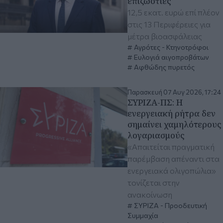
επιζωοτίες
12,5 εκατ. ευρώ επί πλέον
στις 13 Περιφέρειες για
μέτρα βιοασφάλειας
Αγρότες - Κτηνοτρόφοι
Ευλογιά αιγοπροβάτων
Αφθώδης πυρετός
Παρασκευή 07 Αυγ 2026, 17:24
ΣΥΡΙΖΑ-ΠΣ: Η
ενεργειακή ρήτρα δεν
σημαίνει χαμηλότερους
λογαριασμούς
«Απαιτείται πραγματική
παρέμβαση απέναντι στα
ενεργειακά ολιγοπώλια»
τονίζεται στην
ανακοίνωση
ΣΥΡΙΖΑ - Προοδευτική
Συμμαχία