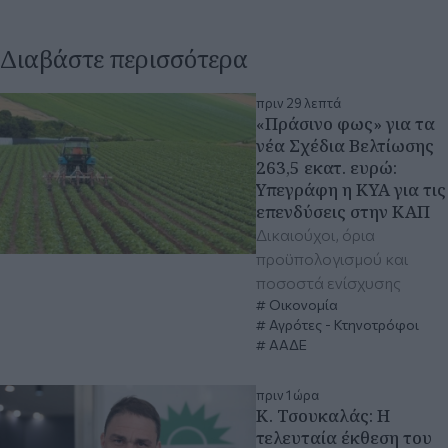
Διαβάστε περισσότερα
πριν 29 λεπτά
«Πράσινο φως» για τα
νέα Σχέδια Βελτίωσης
263,5 εκατ. ευρώ:
Υπεγράφη η ΚΥΑ για τις
επενδύσεις στην ΚΑΠ
Δικαιούχοι, όρια
προϋπολογισμού και
ποσοστά ενίσχυσης
Οικονομία
Αγρότες - Κτηνοτρόφοι
ΑΑΔΕ
πριν 1 ώρα
Κ. Τσουκαλάς: Η
τελευταία έκθεση του