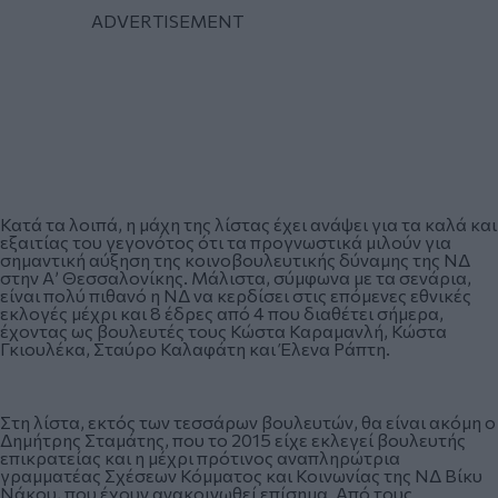
Κατά τα λοιπά, η μάχη της λίστας έχει ανάψει για τα καλά και
εξαιτίας του γεγονότος ότι τα προγνωστικά μιλούν για
σημαντική αύξηση της κοινοβουλευτικής δύναμης της ΝΔ
στην Α’ Θεσσαλονίκης. Μάλιστα, σύμφωνα με τα σενάρια,
είναι πολύ πιθανό η ΝΔ να κερδίσει στις επόμενες εθνικές
εκλογές μέχρι και 8 έδρες από 4 που διαθέτει σήμερα,
έχοντας ως βουλευτές τους Κώστα Καραμανλή, Κώστα
Γκιουλέκα, Σταύρο Καλαφάτη και Έλενα Ράπτη.
Στη λίστα, εκτός των τεσσάρων βουλευτών, θα είναι ακόμη ο
Δημήτρης Σταμάτης, που το 2015 είχε εκλεγεί βουλευτής
επικρατείας και η μέχρι πρότινος αναπληρώτρια
γραμματέας Σχέσεων Κόμματος και Κοινωνίας της ΝΔ Βίκυ
Νάκου, που έχουν ανακοινωθεί επίσημα. Από τους