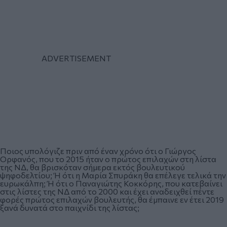
Ποιος υπολόγιζε πριν από έναν χρόνο ότι ο Γιώργος
Ορφανός, που το 2015 ήταν ο πρώτος επιλαχών στη λίστα
της ΝΔ, θα βρισκόταν σήμερα εκτός βουλευτικού
ψηφοδελτίου; Ή ότι η Μαρία Σπυράκη θα επέλεγε τελικά την
ευρωκάλπη; Ή ότι ο Παναγιώτης Κοκκόρης, που κατεβαίνει
στις λίστες της ΝΔ από το 2000 και έχει αναδειχθεί πέντε
φορές πρώτος επιλαχών βουλευτής, θα έμπαινε εν έτει 2019
ξανά δυνατά στο παιχνίδι της λίστας;