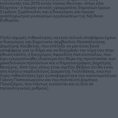
πολιτευτές του 2015 εντός λίστας θα είναι -όπως όλα
δείχνουν- ο πρώην γενικός γραμματέας δημοσίων έργων
Στράτος Σιμόπουλος και η δικηγόρος και πρώην
αναπληρώτρια γυναικείων οργανώσεων της ΝΔ Άννα
Ευθυμίου.
Πολύ ισχυρές πιθανότητες να είναι τελικά υποψήφιοι έχουν
ο δικηγόρος και δημοτικός σύμβουλος Θεσσαλονίκης
Δημήτρης Κούβελας, που επέλεξε να μην είναι ξανά
υποψήφιος για το δήμο και να δοκιμάσει την τύχη του στην
εθνική κάλπη, η δικηγόρος Αφροδίτη Λατινοπούλου, που
έχει ενεργοποιηθεί ιδιαίτερα στο θέμα της προστασίας των
μακεδονικών προϊόντων και ο δημοσιογράφος Δημήτρης
Βενιέρης. Από τους νέους είναι σχεδόν βέβαιο ότι θα είναι
στη λίστα ο καρδιολόγος Διαμαντής Γκολιδάκης, ενώ πιο
λίγες πιθανότητες έχει η υποψηφιότητα του οικονομολόγου
Γιάννη Παπαγεωργίου και του πολιτευτή Δημήτρη
Πανοζάχου, που πάντως κινούνται και οι δύο σε
προεκλογικούς ρυθμούς.