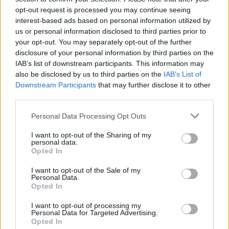
αναζήτηση της
Google
opt-out request is processed you may continue seeing
Πρόσθεσέ το στην
Google
interest-based ads based on personal information utilized by
us or personal information disclosed to third parties prior to
your opt-out. You may separately opt-out of the further
disclosure of your personal information by third parties on the
IAB’s list of downstream participants. This information may
ΠΟΛΙΤΙΚΗ
also be disclosed by us to third parties on the
IAB’s List of
Downstream Participants
that may further disclose it to other
third parties.
Please note that this website/app uses one or more Google
Personal Data Processing Opt Outs
services and may gather and store information including but
not limited to your visit or usage behaviour. You may click to
I want to opt-out of the Sharing of my
personal data.
grant or deny consent to Google and its third-party tags to
Opted In
use your data for below specified purposes in below Google
consent section.
I want to opt-out of the Sale of my
Personal Data.
Opted In
I want to opt-out of processing my
Personal Data for Targeted Advertising.
Opted In