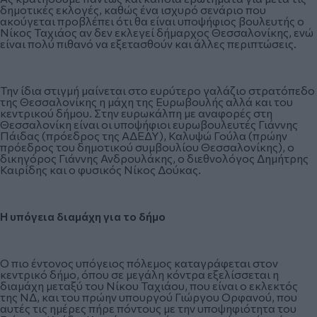
δημοτικές εκλογές, καθώς ένα ισχυρό σενάριο που
ακούγεται προβλέπει ότι θα είναι υποψήφιος βουλευτής ο
Νίκος Ταχιάος αν δεν εκλεγεί δήμαρχος Θεσσαλονίκης, ενώ
είναι πολύ πιθανό να εξετασθούν και άλλες περιπτώσεις.
Την ίδια στιγμή μαίνεται στο ευρύτερο γαλάζιο στρατόπεδο
της Θεσσαλονίκης η μάχη της Ευρωβουλής αλλά και του
κεντρικού δήμου. Στην ευρωκάλπη με αναφορές στη
Θεσσαλονίκη είναι οι υποψήφιοι ευρωβουλευτές Γιάννης
Πάιδας (πρόεδρος της ΑΔΕΔΥ), Καλυψώ Γούλα (πρώην
πρόεδρος του δημοτικού συμβουλίου Θεσσαλονίκης), ο
δικηγόρος Γιάννης Ανδρουλάκης, ο διεθνολόγος Δημήτρης
Καιρίδης και ο φυσικός Νίκος Δούκας.
Η υπόγεια διαμάχη
για το δήμο
Ο πιο έντονος υπόγειος πόλεμος καταγράφεται στον
κεντρικό δήμο, όπου σε μεγάλη κόντρα εξελίσσεται η
διαμάχη μεταξύ του Νίκου Ταχιάου, που είναι ο εκλεκτός
της ΝΔ, και του πρώην υπουργού Γιώργου Ορφανού, που
αυτές τις ημέρες πήρε πόντους με την υποψηφιότητα του