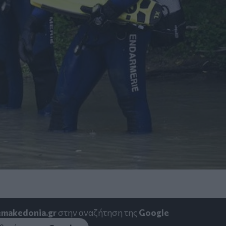
emakedonia.gr
στην αναζήτηση της
Google