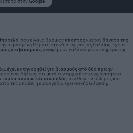
εσέ το στην
Google
 Μπαρελά
, που είναι ο βασικός
ύποπτος
για τον
θάνατο της
 την περασμένη Πέμπτη στο Ζερ της νότιας Γαλλίας, έχουν
ρίες για βιασμούς
, αναφέρουν γαλλικά μέσα ενημέρωσης.
όμ,
έχει κατηγορηθεί για βιασμούς
από
δύο πρώην
αιοσύνης δήλωσε ότι μετά την αρχική του εμφάνιση στο
 του να παραμείνει σιωπηλός
, αφέθηκε ελεύθερος και
κατά της οποίας η εισαγγελία έχει ασκήσει έφεση.