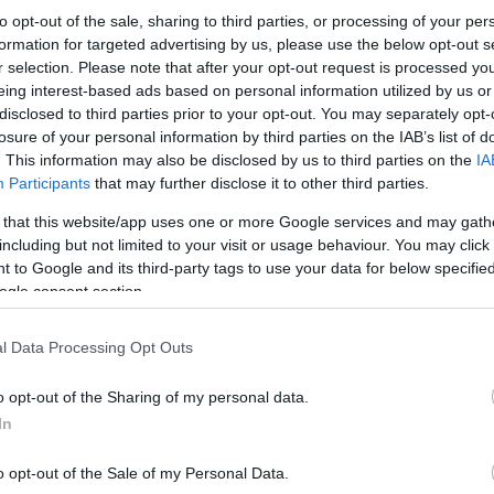
to opt-out of the sale, sharing to third parties, or processing of your per
formation for targeted advertising by us, please use the below opt-out s
Σε ό,τι αφορά τον
πατέρα του υπόπτου
είχε
κατ
r selection. Please note that after your opt-out request is processed y
eing interest-based ads based on personal information utilized by us or
disclosed to third parties prior to your opt-out. You may separately opt-
Ερωτηθείσα σχετικά η εισαγγελία του Μονπελιέ ε
losure of your personal information by third parties on the IAB’s list of
του τον Οκτώβριο του 2015, αλλά έκλεισε με απ
. This information may also be disclosed by us to third parties on the
IA
Participants
that may further disclose it to other third parties.
 that this website/app uses one or more Google services and may gath
including but not limited to your visit or usage behaviour. You may click 
 to Google and its third-party tags to use your data for below specifi
ogle consent section.
l Data Processing Opt Outs
o opt-out of the Sharing of my personal data.
In
o opt-out of the Sale of my Personal Data.