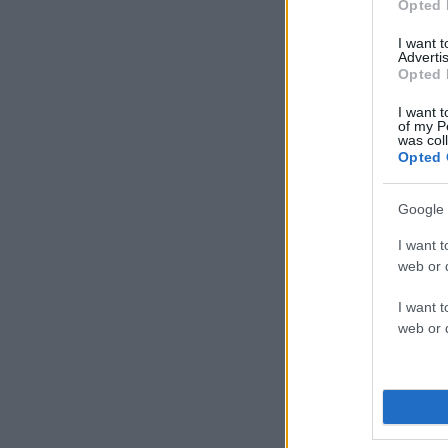
Opted 
I want 
Advertis
Opted 
I want t
of my P
was col
Opted 
Google 
I want t
web or d
I want t
web or d