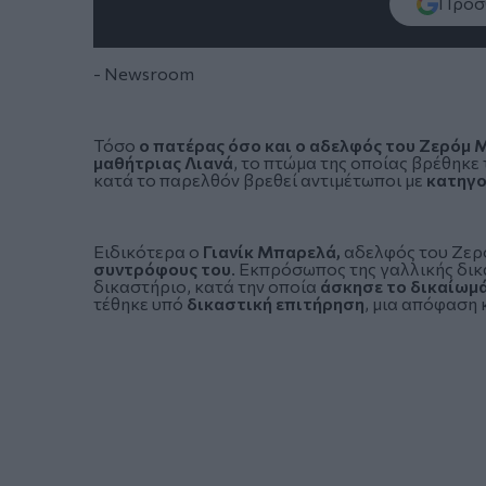
Πρόσθ
- Newsroom
Τόσο
ο πατέρας όσο και ο αδελφός του Ζερόμ
μαθήτριας Λιανά
, το πτώμα της οποίας βρέθηκε
κατά το παρελθόν βρεθεί αντιμέτωποι με
κατηγο
Ειδικότερα ο
Γιανίκ Μπαρελά,
αδελφός του Ζερ
συντρόφους του
. Εκπρόσωπος της γαλλικής δικ
δικαστήριο, κατά την οποία
άσκησε το δικαίωμά
τέθηκε υπό
δικαστική επιτήρηση
, μια απόφαση 