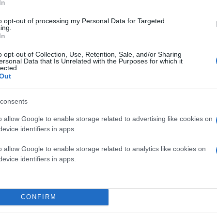
In
Κάνε κλικ και δες περισσότερο
to opt-out of processing my Personal Data for Targeted
ing.
Πρόσθ
In
o opt-out of Collection, Use, Retention, Sale, and/or Sharing
ersonal Data that Is Unrelated with the Purposes for which it
lected.
Out
ΔΙΕΘΝΗ
Γαλλία
consents
o allow Google to enable storage related to advertising like cookies on
evice identifiers in apps.
o allow Google to enable storage related to analytics like cookies on
evice identifiers in apps.
CONFIRM