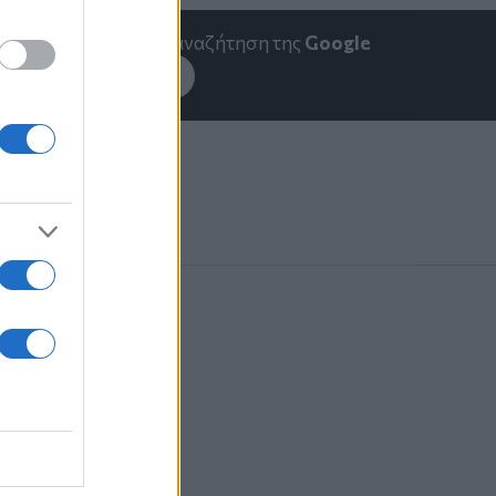
emakedonia.gr
στην αναζήτηση της
Google
εσέ το στην
Google