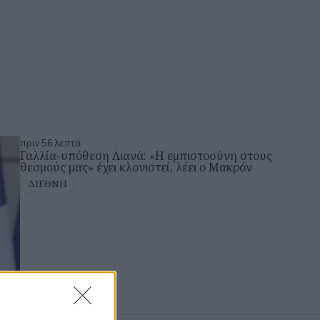
πριν 56 λεπτά
Γαλλία-υπόθεση Λιανά: «Η εμπιστοσύνη στους
θεσμούς μας» έχει κλονιστεί, λέει ο Μακρόν
ΔΙΕΘΝΗ