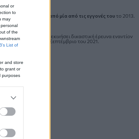
sonal or
ection to
ηγορηθεί για βιασμό από μία από τις εγγονές του
το 2013.
ou may
 personal
out of the
πιβεβαίωσε ότι είχε ξεκινήσει δικαστική έρευνα εναντίον
 downstream
όφαση απόρριψης τον Σεπτέμβριο του 2021.
B’s List of
er and store
to grant or
ed purposes