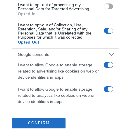
I want to opt-out of processing my
Personal Data for Targeted Advertising.
Διαβάστε περισσότερα
Opted In
I want to opt-out of Collection, Use,
Retention, Sale, and/or Sharing of my
Πέμπτη 06 Αυγ 2026, 22:00
Personal Data that Is Unrelated with the
Πρέσπεια 2026: Η
Purposes for which it was collected.
καρδιά του βαλκανικού
Opted Out
πολιτισμού χτυπά ξανά
στη Φλώρινα
Google consents
Αυλαία στις 24
I want to allow Google to enable storage
Αυγούστου για το
related to advertising like cookies on web or
ιστορικό φεστιβάλ -
device identifiers in apps.
Μεγάλα ονόματα της
ελληνικής μουσικής,
I want to allow Google to enable storage
related to analytics like cookies on web or
γαστρονομία και ποίηση
device identifiers in apps.
στο φετινό πρόγραμμα
Φλώρινα
μουσική
Συναυλίες
CONFIRM
Πέμπτη 06 Αυγ 2026, 21:00