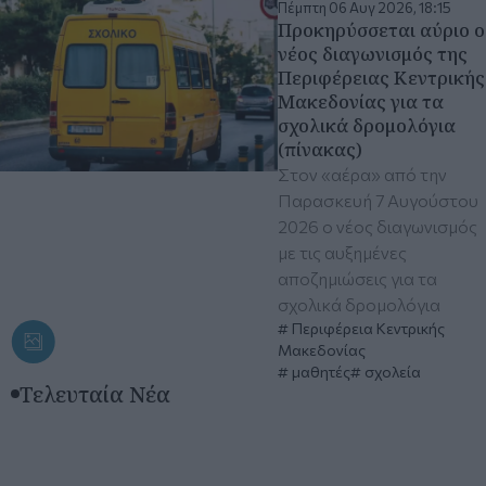
Πέμπτη 06 Αυγ 2026, 18:15
Προκηρύσσεται αύριο ο
νέος διαγωνισμός της
Περιφέρειας Κεντρικής
Μακεδονίας για τα
σχολικά δρομολόγια
(πίνακας)
Στον «αέρα» από την
Παρασκευή 7 Αυγούστου
2026 ο νέος διαγωνισμός
με τις αυξημένες
αποζημιώσεις για τα
σχολικά δρομολόγια
Περιφέρεια Κεντρικής
Μακεδονίας
μαθητές
σχολεία
Τελευταία Νέα