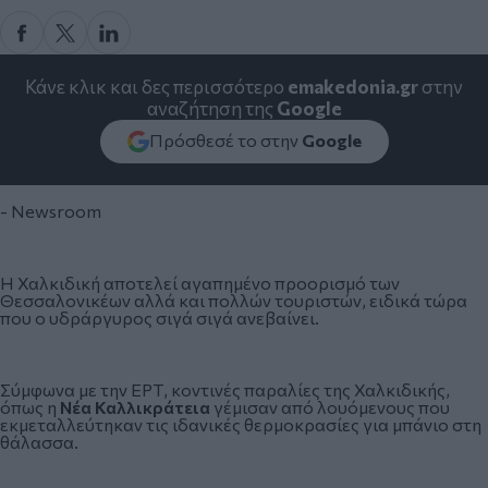
Κάνε κλικ και δες περισσότερο
emakedonia.gr
στην
αναζήτηση της
Google
Πρόσθεσέ το στην
Google
- Newsroom
Η
Χαλκιδική
αποτελεί αγαπημένο προορισμό των
Θεσσαλονικέων αλλά και πολλών τουριστών, ειδικά τώρα
που ο υδράργυρος σιγά σιγά ανεβαίνει.
Σύμφωνα με την ΕΡΤ, κοντινές παραλίες της Χαλκιδικής,
όπως η
Νέα Καλλικράτεια
γέμισαν από λουόμενους που
εκμεταλλεύτηκαν τις ιδανικές θερμοκρασίες για μπάνιο στη
θάλασσα.