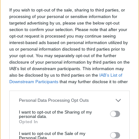
Κάνε κλικ και δες περισσότερο
emakedonia.gr
στην
αναζήτηση της
Google
If you wish to opt-out of the sale, sharing to third parties, or
processing of your personal or sensitive information for
Πρόσθεσέ το στην
Google
targeted advertising by us, please use the below opt-out
section to confirm your selection. Please note that after your
opt-out request is processed you may continue seeing
interest-based ads based on personal information utilized by
us or personal information disclosed to third parties prior to
ΠΟΛΙΤΙΚΗ
your opt-out. You may separately opt-out of the further
disclosure of your personal information by third parties on the
IAB’s list of downstream participants. This information may
also be disclosed by us to third parties on the
IAB’s List of
Downstream Participants
that may further disclose it to other
third parties.
Please note that this website/app uses one or more Google
Personal Data Processing Opt Outs
services and may gather and store information including but
not limited to your visit or usage behaviour. You may click to
I want to opt-out of the Sharing of my
personal data.
grant or deny consent to Google and its third-party tags to
Opted In
use your data for below specified purposes in below Google
consent section.
I want to opt-out of the Sale of my
Personal Data.