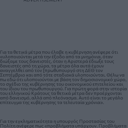
Για τα θετικά μέτρα που έλαβε η κυβέρνηση ανέφερε ότι
«υλοποιούνται μετά την έξοδο από τα μνημόνια, όταν
διώξαμε τους δανειστές, όταν η Αριστερά έδιωξε τους
δανειστές από τη χώρα, τα μέτρα όλα αυτά έχουν
αναγγελθεί από τον [πρωθυπουργό στη ΔΕΘ τον
Σεπτέμβριο και από τότε σταδιακά υλοποιούνται. Θέλω να
πω εδώ ότι υλοποιούνται με βάση τον δημοσιονομικό χώρο,
το σχέδιο της κυβέρνησης του οικονομικού επιτελείου και
του ίδιου του πρωθυπουργού. Για πρώτη φορά στην ιστορία
του ελληνικού Κράτους τα θετικά μέτρα δεν προέρχονται
από δανεισμό, αλλά από πλεόνασμα. Αυτό είναι το μεγάλο
επίτευγμα της κυβέρνησης τα τελευταία χρόνια».
Για την εγκληματικότητα η υπουργός Προστασίας του
Πολίτη ανέφερε πως «προβλήματα υπάρχουν. Προβλήματα