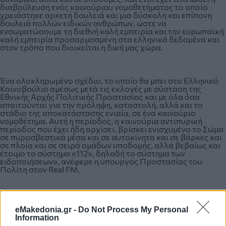
διαβούλευση ενός καινούριου νομοθετήματος το οποίο
χρειάστηκε αρκετή δουλειά και μια δύσκολη και επίπονη
δουλειά πολλών ειδικών ανθρώπων, ώστε να
ενσωματώσουμε τη διεθνή καλή εμπειρία και την ευρωπαϊκή
καλή εμπειρία προσαρμοσμένη στα ελληνικά δεδομένα και
στον τρόπο που διοικείται η δική μας χώρα.
Ένα ολοκληρωμένο σχέδιο, το οποίο θα μπει στο Ελληνικό
Κοινοβούλιο αμέσως μετά τις εκλογές με σύσταση της
Εθνικής Αρχής Πολιτικής Προστασίας και με όλα όσα
απαιτούνται για την πρόληψη, καταστολή, αλλά και το
στάδιο της αποκατάστασης ενιαία, σε ένα καινούριο
νομοθέτημα. Αυτή η περίοδος, η καινούρια αντιπυρική
περίοδος που έχει ήδη αρχίσει, βρίσκει ενισχυμένο το Σώμα
σε πυροσβεστικά μέσα και σε αυτοκίνητα και σε βάρκες και
σε πλοία και σε σειρά ομάδων υποδομής, αλλά βεβαίως και
έτοιμο το σύστημα «112», δηλαδή το σύστημα των
ειδοποιήσεων», ανέφερε η υπουργός Προστασίας του
Πολίτη στον Real FM.
ΑΠΕ-ΜΠΕ
eMakedonia.gr -
Do Not Process My Personal
Information