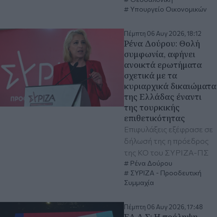
Υπουργείο Οικονομικών
Πέμπτη 06 Αυγ 2026, 18:12
Ρένα Δούρου: Θολή
συμφωνία, αφήνει
ανοικτά ερωτήματα
σχετικά με τα
κυριαρχικά δικαιώματα
της Ελλάδας έναντι
της τουρκικής
επιθετικότητας
Επιφυλάξεις εξέφρασε σε
δήλωσή της η πρόεδρος
της ΚΟ του ΣΥΡΙΖΑ-ΠΣ
Ρένα Δούρου
ΣΥΡΙΖΑ - Προοδευτική
Συμμαχία
Πέμπτη 06 Αυγ 2026, 17:48
ΕΛ.Α.Σ: Η πρόληψη