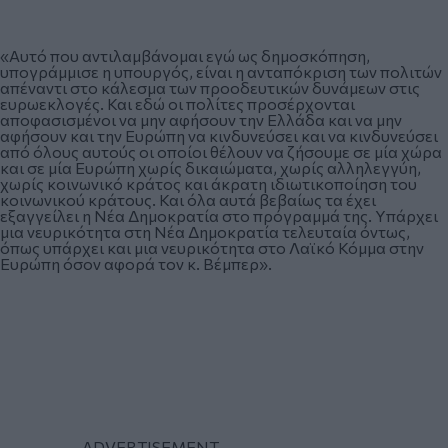
«Αυτό που αντιλαμβάνομαι εγώ ως δημοσκόπηση,
υπογράμμισε η υπουργός, είναι η ανταπόκριση των πολιτών
απέναντι στο κάλεσμα των προοδευτικών δυνάμεων στις
ευρωεκλογές. Και εδώ οι πολίτες προσέρχονται
αποφασισμένοι να μην αφήσουν την Ελλάδα και να μην
αφήσουν και την Ευρώπη να κινδυνεύσει και να κινδυνεύσει
από όλους αυτούς οι οποίοι θέλουν να ζήσουμε σε μία χώρα
και σε μία Ευρώπη χωρίς δικαιώματα, χωρίς αλληλεγγύη,
χωρίς κοινωνικό κράτος και άκρατη ιδιωτικοποίηση του
κοινωνικού κράτους. Και όλα αυτά βεβαίως τα έχει
εξαγγείλει η Νέα Δημοκρατία στο πρόγραμμά της. Υπάρχει
μια νευρικότητα στη Νέα Δημοκρατία τελευταία όντως,
όπως υπάρχει και μια νευρικότητα στο Λαϊκό Κόμμα στην
Ευρώπη όσον αφορά τον κ. Βέμπερ».