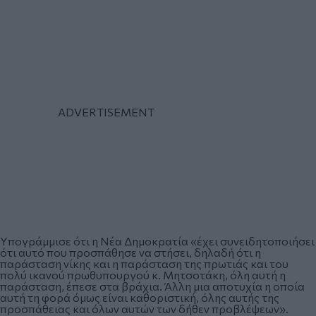
Υπογράμμισε ότι η Νέα Δημοκρατία «έχει συνειδητοποιήσει
ότι αυτό που προσπάθησε να στήσει, δηλαδή ότι η
παράσταση νίκης και η παράσταση της πρωτιάς και του
πολύ ικανού πρωθυπουργού κ. Μητσοτάκη, όλη αυτή η
παράσταση, έπεσε στα βράχια. Άλλη μια αποτυχία η οποία
αυτή τη φορά όμως είναι καθοριστική, όλης αυτής της
προσπάθειας και όλων αυτών των δήθεν προβλέψεων».