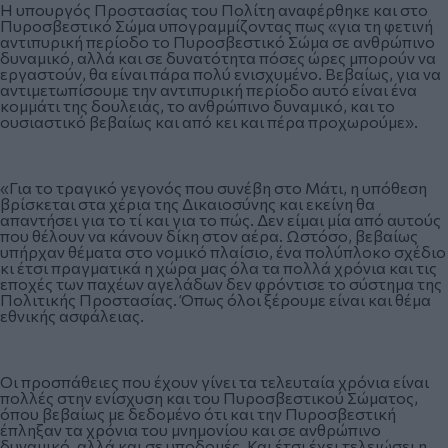
Η υπουργός Προστασίας του Πολίτη αναφέρθηκε και στο
Πυροσβεστικό Σώμα υπογραμμίζοντας πως «για τη φετινή
αντιπυρική περίοδο το Πυροσβεστικό Σώμα σε ανθρώπινο
δυναμικό, αλλά και σε δυνατότητα πόσες ώρες μπορούν να
εργαστούν, θα είναι πάρα πολύ ενισχυμένο. Βεβαίως, για να
αντιμετωπίσουμε την αντιπυρική περίοδο αυτό είναι ένα
κομμάτι της δουλειάς, το ανθρώπινο δυναμικό, και το
ουσιαστικό βεβαίως και από κει και πέρα προχωρούμε».
«Για το τραγικό γεγονός που συνέβη στο Μάτι, η υπόθεση
βρίσκεται στα χέρια της Δικαιοσύνης και εκείνη θα
απαντήσει για το τί και για το πώς. Δεν είμαι μία από αυτούς
που θέλουν να κάνουν δίκη στον αέρα. Ωστόσο, βεβαίως
υπήρχαν θέματα στο νομικό πλαίσιο, ένα πολύπλοκο σχέδιο
κι έτσι πραγματικά η χώρα μας όλα τα πολλά χρόνια και τις
εποχές των παχέων αγελάδων δεν φρόντισε το σύστημα της
Πολιτικής Προστασίας. Όπως όλοι ξέρουμε είναι και θέμα
εθνικής ασφάλειας.
Οι προσπάθειες που έχουν γίνει τα τελευταία χρόνια είναι
πολλές στην ενίσχυση και του Πυροσβεστικού Σώματος,
όπου βεβαίως με δεδομένο ότι και την Πυροσβεστική
έπληξαν τα χρόνια του μνημονίου και σε ανθρώπινο
δυναμικό, αλλά και σε υποδομές. Και έτσι έχει τελειώσει η