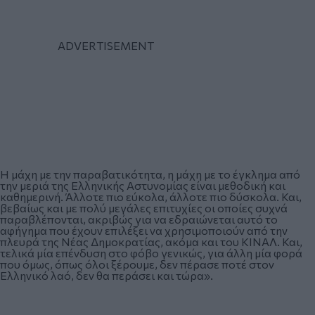
Η μάχη με την παραβατικότητα, η μάχη με το έγκλημα από
την μεριά της Ελληνικής Αστυνομίας είναι μεθοδική και
καθημερινή. Άλλοτε πιο εύκολα, άλλοτε πιο δύσκολα. Και,
βεβαίως και με πολύ μεγάλες επιτυχίες οι οποίες συχνά
παραβλέπονται, ακριβώς για να εδραιώνεται αυτό το
αφήγημα που έχουν επιλέξει να χρησιμοποιούν από την
πλευρά της Νέας Δημοκρατίας, ακόμα και του ΚΙΝΑΛ. Και,
τελικά μία επένδυση στο φόβο γενικώς, για άλλη μία φορά
που όμως, όπως όλοι ξέρουμε, δεν πέρασε ποτέ στον
Ελληνικό λαό, δεν θα περάσει και τώρα».