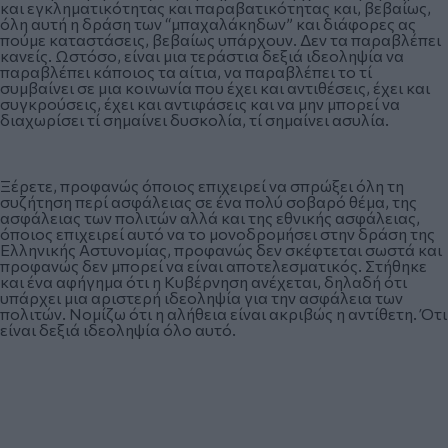
και εγκληματικότητας και παραβατικότητας και, βεβαίως,
όλη αυτή η δράση των “μπαχαλάκηδων” και διάφορες ας
πούμε καταστάσεις, βεβαίως υπάρχουν. Δεν τα παραβλέπει
κανείς. Ωστόσο, είναι μια τεράστια δεξιά ιδεοληψία να
παραβλέπει κάποιος τα αίτια, να παραβλέπει το τί
συμβαίνει σε μια κοινωνία που έχει και αντιθέσεις, έχει και
συγκρούσεις, έχει και αντιφάσεις και να μην μπορεί να
διαχωρίσει τί σημαίνει δυσκολία, τί σημαίνει ασυλία.
Ξέρετε, προφανώς όποιος επιχειρεί να σπρώξει όλη τη
συζήτηση περί ασφάλειας σε ένα πολύ σοβαρό θέμα, της
ασφάλειας των πολιτών αλλά και της εθνικής ασφάλειας,
όποιος επιχειρεί αυτό να το μονοδρομήσει στην δράση της
Ελληνικής Αστυνομίας, προφανώς δεν σκέφτεται σωστά και
προφανώς δεν μπορεί να είναι αποτελεσματικός. Στήθηκε
και ένα αφήγημα ότι η Κυβέρνηση ανέχεται, δηλαδή ότι
υπάρχει μια αριστερή ιδεοληψία για την ασφάλεια των
πολιτών. Νομίζω ότι η αλήθεια είναι ακριβώς η αντίθετη. Ότι
είναι δεξιά ιδεοληψία όλο αυτό.