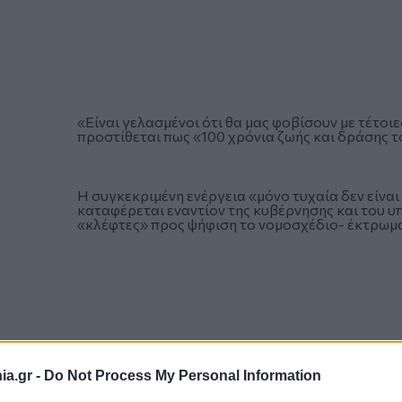
«Είναι γελασμένοι ότι θα μας φοβίσουν με τέτοιε
προστίθεται πως «100 χρόνια ζωής και δράσης τ
Η συγκεκριμένη ενέργεια «μόνο τυχαία δεν είναι
καταφέρεται εναντίον της κυβέρνησης και του 
«κλέφτες» προς ψήφιση το νομοσχέδιο- έκτρωμα 
a.gr -
Do Not Process My Personal Information