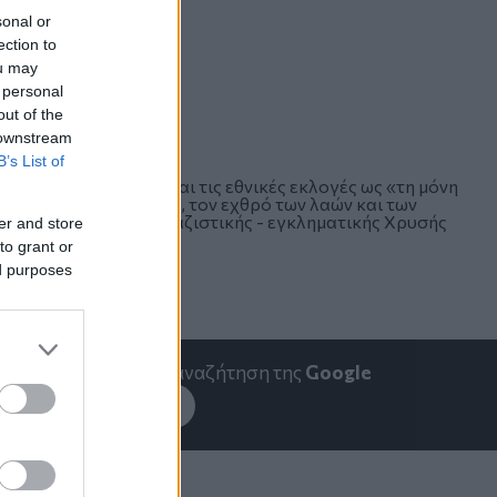
sonal or
ection to
ou may
 personal
out of the
 downstream
B’s List of
 στις ευρωεκλογές και τις εθνικές εκλογές ως «τη μόνη
ης των εκμεταλλευτών, τον εχθρό των λαών και των
συνεπή αντίπαλο της ναζιστικής - εγκληματικής Χρυσής
er and store
to grant or
ed purposes
emakedonia.gr
στην αναζήτηση της
Google
εσέ το στην
Google