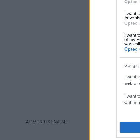
Opted 
I want 
Advertis
Opted 
I want t
of my P
was col
Opted 
Google 
I want t
web or d
I want t
web or d