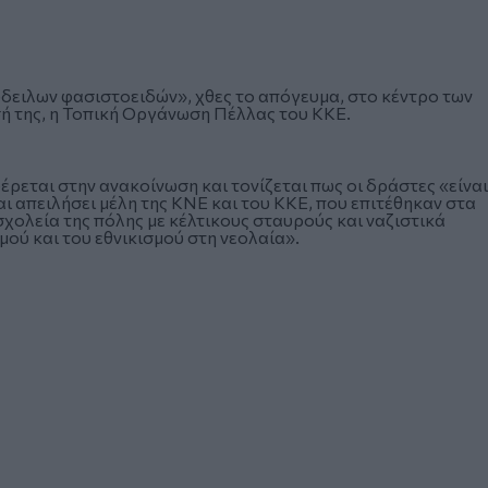
δειλων φασιστοειδών», χθες το απόγευμα, στο κέντρο των
σή της, η Τοπική Οργάνωση Πέλλας του ΚΚΕ.
ρεται στην ανακοίνωση και τονίζεται πως οι δράστες «είναι
αι απειλήσει μέλη της ΚΝΕ και του ΚΚΕ, που επιτέθηκαν στα
σχολεία της πόλης με κέλτικους σταυρούς και ναζιστικά
ού και του εθνικισμού στη νεολαία».