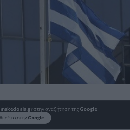
emakedonia.gr
στην αναζήτηση της
Google
εσέ το στην
Google