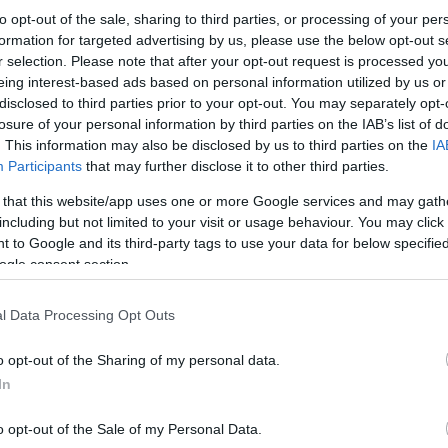
to opt-out of the sale, sharing to third parties, or processing of your per
formation for targeted advertising by us, please use the below opt-out s
r selection. Please note that after your opt-out request is processed y
eing interest-based ads based on personal information utilized by us or
disclosed to third parties prior to your opt-out. You may separately opt-
losure of your personal information by third parties on the IAB’s list of
. This information may also be disclosed by us to third parties on the
IA
Participants
that may further disclose it to other third parties.
Το ΚΚΕ καλεί επίσης σε ενδυνάμωση του κόμματος
φωνή αντίστασης στην πολιτική της ΕΕ, της ένωσ
δικαιωμάτων τους», γιατί μόνο αυτό «αποτελεί 
 that this website/app uses one or more Google services and may gath
Αυγής και των υπόλοιπων φασιστικών ομάδων».
including but not limited to your visit or usage behaviour. You may click 
 to Google and its third-party tags to use your data for below specifi
ogle consent section.
ΑΠΕ-ΜΠΕ
l Data Processing Opt Outs
Κάνε κλικ και δες περισσότερο
o opt-out of the Sharing of my personal data.
Πρόσθ
In
o opt-out of the Sale of my Personal Data.