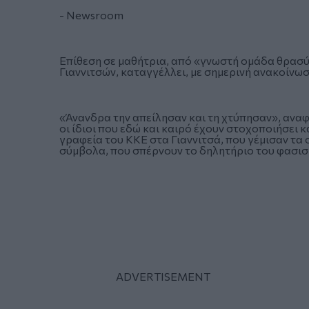
- Newsroom
Επίθεση σε μαθήτρια, από «γνωστή ομάδα θρασύ
Γιαννιτσών, καταγγέλλει, με σημερινή ανακοίνω
«Άνανδρα την απείλησαν και τη χτύπησαν», αναφέ
οι ίδιοι που εδώ και καιρό έχουν στοχοποιήσει κ
γραφεία του ΚΚΕ στα Γιαννιτσά, που γέμισαν τα 
σύμβολα, που σπέρνουν το δηλητήριο του φασισμ