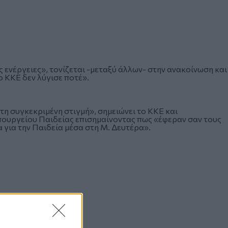
ς ενέργειες», τονίζεται -μεταξύ άλλων- στην ανακοίνωση και
ο ΚΚΕ δεν λύγισε ποτέ».
 τη συγκεκριμένη στιγμή», σημειώνει το ΚΚΕ και
υπουργείου Παιδείας επισημαίνοντας πως «έφεραν σαν τους
για την Παιδεία μέσα στη Μ. Δευτέρα».