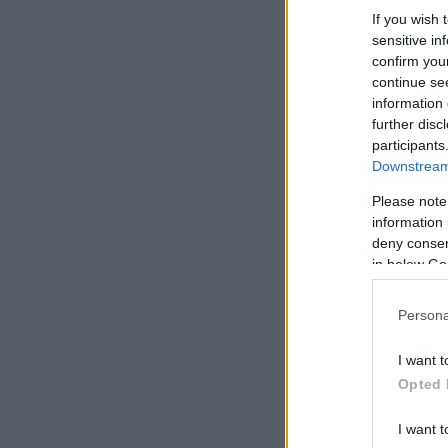
If you wish 
sensitive in
confirm you
continue se
information 
further disc
participants
Downstream 
Please note
information 
deny consent
in below Go
Persona
I want t
Opted 
I want t