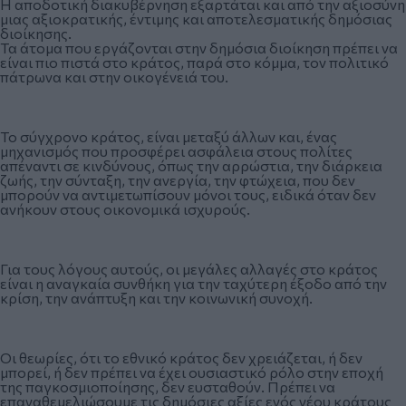
Η αποδοτική διακυβέρνηση εξαρτάται και από την αξιοσύνη
μιας αξιοκρατικής, έντιμης και αποτελεσματικής δημόσιας
διοίκησης.
Τα άτομα που εργάζονται στην δημόσια διοίκηση πρέπει να
είναι πιο πιστά στο κράτος, παρά στο κόμμα, τον πολιτικό
πάτρωνα και στην οικογένειά του.
Το σύγχρονο κράτος, είναι μεταξύ άλλων και, ένας
μηχανισμός που προσφέρει ασφάλεια στους πολίτες
απέναντι σε κινδύνους, όπως την αρρώστια, την διάρκεια
ζωής, την σύνταξη, την ανεργία, την φτώχεια, που δεν
μπορούν να αντιμετωπίσουν μόνοι τους, ειδικά όταν δεν
ανήκουν στους οικονομικά ισχυρούς.
Για τους λόγους αυτούς, οι μεγάλες αλλαγές στο κράτος
είναι η αναγκαία συνθήκη για την ταχύτερη έξοδο από την
κρίση, την ανάπτυξη και την κοινωνική συνοχή.
Οι θεωρίες, ότι το εθνικό κράτος δεν χρειάζεται, ή δεν
μπορεί, ή δεν πρέπει να έχει ουσιαστικό ρόλο στην εποχή
της παγκοσμιοποίησης, δεν ευσταθούν. Πρέπει να
επαναθεμελιώσουμε τις δημόσιες αξίες ενός νέου κράτους