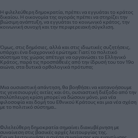
Η φιλελεύθερη δημοκρατία, πρέπει να εγγυάται το κράτος
δικαίου. Η οικονομία της αγοράς πρέπει να στηρίζει την
βιώσιμη ανάπτυξη, να εγγυάται το κοινωνικό κράτος, την
κοινωνική συνοχή και την περιφερειακή σύγκλιση.
Όμως, στις δημόσιες, αλλά και στις ιδιωτικές συζητήσεις,
υπάρχει ένα διαχρονικό ερώτημα: Γιατί το πολιτικό
σύστημα της χώρας απέτυχε να οργανώσει το Ελληνικό
Κράτος, παρά τις προσπάθειές από την ίδρυσή του τον 19ο
αιώνα, στα δυτικά ορθολογικά πρότυπα;
Μια ουσιαστική απάντηση, θα βοηθήσει να κατανοήσουμε
τις γενεσιουργές αιτίες και ότι, ουσιαστική διέξοδο από την
πολύπλευρη κρίση μπορεί να δώσουν μόνο, μια νέα
φιλοσοφία και δομή του Εθνικού Κράτους και μια νέα σχέση
με το πολιτικό σύστημα..
Φιλελεύθερη δημοκρατία σημαίνει διακυβέρνηση με
συναίνεση στις βασικές αρχές λειτουργίας της.
Για να λειτουργήσει η σχέση συναίνεσης και εναντίωσης