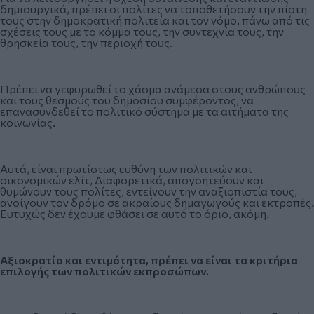
δημιουργικά, πρέπει οι πολίτες να τοποθετήσουν την πίστη
τους στην δημοκρατική πολιτεία και τον νόμο, πάνω από τις
σχέσεις τους με το κόμμα τους, την συντεχνία τους, την
θρησκεία τους, την περιοχή τους.
Πρέπει να γεφυρωθεί το χάσμα ανάμεσα στους ανθρώπους
και τους θεσμούς του δημοσίου συμφέροντος, να
επανασυνδεθεί το πολιτικό σύστημα με τα αιτήματα της
κοινωνίας.
Αυτά, είναι πρωτίστως ευθύνη των πολιτικών και
οικονομικών ελίτ, Διαφορετικά, απογοητεύουν και
θυμώνουν τους πολίτες, εντείνουν την αναξιοπιστία τους,
ανοίγουν τον δρόμο σε ακραίους δημαγωγούς και εκτροπές.
Ευτυχώς δεν έχουμε φθάσει σε αυτό το όριο, ακόμη.
Αξιοκρατία
και
εντιμότητα
, π
ρέ
π
ει
να
είναι
τα
κριτήρια
ε
π
ιλογής
των
π
ολιτικών
εκ
π
ροσώ
π
ων
.