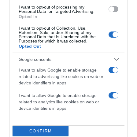
είναι στελέχη ιδιωτικών εταιρειών, το φαινόμενο με τις
I want to opt-out of processing my
«κυλιόμενες πόρτες», όπως το αποκαλούν στις ΗΠΑ.
Personal Data for Targeted Advertising.
Opted In
Η εξέλιξη αυτή, έχει οδηγήσει, στην ιδιωτικοποίηση του
I want to opt-out of Collection, Use,
Retention, Sale, and/or Sharing of my
κράτους και των δημόσιων φορέων, σε μεγαλύτερη
Personal Data that Is Unrelated with the
διαφθορά και κατασπατάληση του δημόσιου πλούτου και
Purposes for which it was collected.
των Κοινοτικών Πόρων.
Opted Out
Google consents
Μπορεί στα 10 περίπου χρόνια των μνημονίων, την απώλεια
του 25% του ΑΕΠ, αποτέλεσμα άνισων απωλειών, να λύθηκε
I want to allow Google to enable storage
το δολοφονικό δίδυμο έλλειμμα, δημοσιονομικό και των
related to advertising like cookies on web or
τρεχουσών συναλλαγών (Εξαγωγές-εισαγωγές), δεν
λύθηκαν όμως οι βασικές παθογένειες της πολιτικής και της
device identifiers in apps.
διοίκησης, δεν βελτιώθηκε σημαντικά η παραγωγικότητα
της οικονομίας και, φυσικά δεν είδαμε καμιά αλλαγή του
I want to allow Google to enable storage
παραγωγικού μοντέλου.
related to analytics like cookies on web or
device identifiers in apps.
Οι κυβερνήσεις της ΝΔ μετά το 2019, έχασαν πολλές
ευκαιρίες και χρόνο. Είχαν την κοινωνική και πολιτική
υποστήριξη, αδύναμη αντιπολίτευση, απρόβλεπτα υψηλούς
CONFIRM
πόρους (Κοινοτικούς, εθνικούς και ιδιωτικούς), δεν το