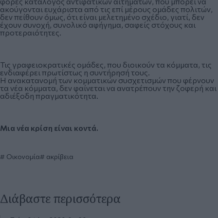
φορές κατάλογος αντιφατικών αιτημάτων, που μπορεί να
ακούγονται ευχάριστα από τις επί μέρους ομάδες πολιτών,
δεν πείθουν όμως, ότι είναι μελετημένο σχέδιο, γιατί, δεν
έχουν συνοχή, συνολικό αφήγημα, σαφείς στόχους και
προτεραιότητες.
Τις γραφειοκρατικές ομάδες, που διοικούν τα κόμματα, τις
ενδιαφέρει πρωτίστως η συντήρησή τους.
Η ανακατανομή των κομματικών συσχετισμών που φέρνουν
τα νέα κόμματα, δεν φαίνεται να ανατρέπουν την ζοφερή και
αδιέξοδη πραγματικότητα.
Μια νέα κρίση είναι κοντά.
Οικονομία
ακρίβεια
Διάβαστε περισσότερα