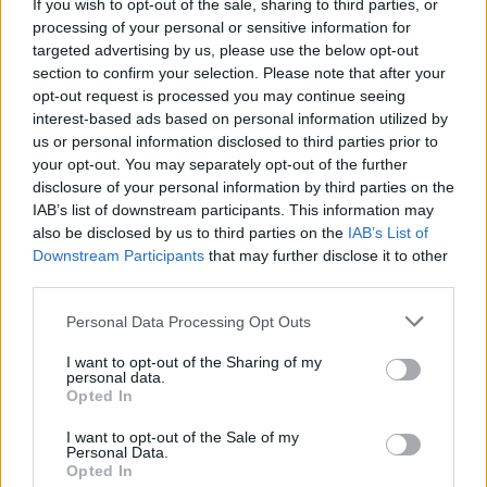
If you wish to opt-out of the sale, sharing to third parties, or
Ελληνικό φαινόμενο. Στη χώρα μας όμως έλαβε σχεδόν
καταστρεπτικές διαστάσεις, ειδικά στα χρόνια των
processing of your personal or sensitive information for
μνημονίων.
targeted advertising by us, please use the below opt-out
section to confirm your selection. Please note that after your
opt-out request is processed you may continue seeing
Αυτό, έγινε η αφορμή, πολλές φορές η πρόφαση, να
interest-based ads based on personal information utilized by
μεταφερθούν οι ουσιαστικές αποφάσεις του δημοσίου
us or personal information disclosed to third parties prior to
στους ποικιλώνυμους Τεχνικούς Συμβούλους, δηλαδή
your opt-out. You may separately opt-out of the further
Ιδιωτικές Εταιρείες Συμβούλων, ελληνικές και ξένες.
Κορύφωση αυτών των επιλογών, είναι το Υπερταμείο, το
disclosure of your personal information by third parties on the
ΤΑΙΠΕΔ, ο ΟΠΕΚΕΠΕ, το αδιαφανές θεσμικό πλαίσιο
IAB’s list of downstream participants. This information may
λειτουργίας τους και η σχέση τους με τις Ιδιωτικές
also be disclosed by us to third parties on the
IAB’s List of
Εταιρείες-Τεχνικούς Συμβούλους. Ο Πρωθυπουργός και οι
Υπουργοί, μπορεί να δίνουν τις κατευθύνσεις των επιλογών,
Downstream Participants
that may further disclose it to other
όμως στο τέλος, τυπικά εγκρίνουν τις αποφάσεις τους, τις
third parties.
οποίες τις περισσότερες φορές, ούτε που τις
καταλαβαίνουν. Με τι γνώσεις και εμπειρίες να καταλάβει
Please note that this website/app uses one or more Google
κάποιος, μια Σύμβαση Παραχώρησης ενός
Personal Data Processing Opt Outs
αυτοκινητόδρομου ή ενός λιμανιού, με τα πολύπλοκα
services and may gather and store information including but
μαθηματικά μοντέλα και τους αλγορίθμους, όταν μάλιστα οι
not limited to your visit or usage behaviour. You may click to
I want to opt-out of the Sharing of my
αρμόδιες υπηρεσίες του δημοσίου, οι σύμβουλοι των
personal data.
grant or deny consent to Google and its third-party tags to
κυβερνητικών αξιωματούχων, δεν έχουν ενισχυθεί με
Opted In
use your data for below specified purposes in below Google
δυναμικό ανάλογων γνώσεων;
consent section.
I want to opt-out of the Sale of my
Personal Data.
Opted In
Ενώ, σε πολλές περιπτώσεις, οι μετακλητοί σύμβουλοί τους