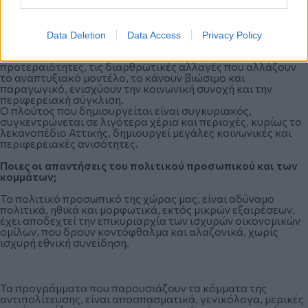
έκαναν, όμως. Ακολούθησαν δογματικά τον δρόμο που
υπέδειξαν οι μεγάλες αγορές, χρήματος, ενέργειας,
επικοινωνίας, κατασκευών, λιανικής, υγείας. Το δρόμο της
μονομερούς δημοσιονομικής σταθερότητας, που η συγκυρία
Data Deletion
Data Access
Privacy Policy
προσέφερε, αγνοώντας την αναγκαιότητα αλλαγής του
παραγωγικού μοντέλου, τις χρηματοδοτικές
προτεραιότητες, τις διαρθρωτικές αλλαγές που αλλάζουν
το αναπτυξιακό μοντέλο, το κάνουν βιώσιμο και
παραγωγικό, ενισχύουν την κοινωνική συνοχή και την
περιφερειακή σύγκλιση.
Ο πλούτος που δημιουργείται είναι συγκυριακός,
συγκεντρώνεται σε λιγότερα χέρια και περιοχές, κυρίως το
λεκανοπέδιο Αττικής, δημιουργεί μεγάλες κοινωνικές και
περιφερειακές ανισότητες.
Ποιες οι απαντήσεις του πολιτικού προσωπικού και των
κομμάτων;
Το πολιτικό προσωπικό της χώρας μας, είναι αδύναμο
πολιτικά, ηθικά και μορφωτικά, εκτός μικρών εξαιρέσεων,
έχει αποδεχτεί την επικυριαρχία των ισχυρών οικονομικών
ομίλων, που δρουν κοντόφθαλμα και αλαζονικά, χωρίς
ισχυρή εθνική συνείδηση.
Τα προγράμματα που παρουσιάζουν τα κόμματα της
αντιπολίτευσης, είναι αποσπασματικά, γενικόλογα, μερικές