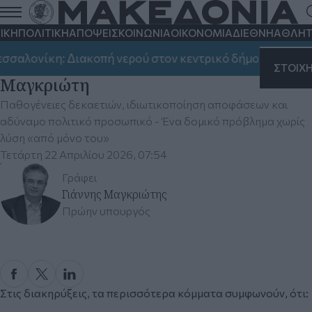
ΙΚΗ
ΠΟΛΙΤΙΚΗ
ΑΠΟΨΕΙΣ
ΚΟΙΝΩΝΙΑ
ΟΙΚΟΝΟΜΙΑ
ΔΙΕΘΝΗ
ΑΘΛΗΤ
Γιατί η ακρίβεια είναι ανεξέλεγκτη και η
λονίκη: Διακοπή νερού στον κεντρικό δήμο, στην Καλαμ
διαφθορά διάχυτη; Του Γιάννη
ΣΤΟΙΧ
Μαγκριώτη
Παθογένειες δεκαετιών, ιδιωτικοποίηση αποφάσεων και
αδύναμο πολιτικό προσωπικό - Ένα δομικό πρόβλημα χωρίς
λύση «από μόνο του»
Τετάρτη 22 Απριλίου 2026, 07:54
Γράφει
Γιάννης Μαγκριώτης
Πρώην υπουργός
Στις διακηρύξεις, τα περισσότερα κόμματα συμφωνούν, ότι: