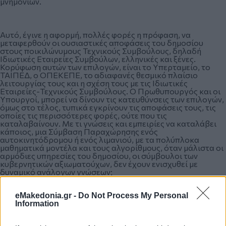
μνημονίων.
Αυτό, έγινε η αφορμή, πολλές φορές η πρόφαση, να
μεταφερθούν οι ουσιαστικές αποφάσεις του δημοσίου
στους ποικιλώνυμους Τεχνικούς Συμβούλους, δηλαδή
Ιδιωτικές Εταιρείες Συμβούλων, ελληνικές και ξένες.
Κορύφωση αυτών των επιλογών, είναι το Υπερταμείο, το
ΤΑΙΠΕΔ, ο ΟΠΕΚΕΠΕ, το αδιαφανές θεσμικό πλαίσιο
λειτουργίας τους και η σχέση τους με τις Ιδιωτικές
Εταιρείες-Τεχνικούς Συμβούλους. Ο Πρωθυπουργός και οι
Υπουργοί, μπορεί να δίνουν τις κατευθύνσεις των επιλογών,
όμως στο τέλος, τυπικά εγκρίνουν τις αποφάσεις τους, τις
οποίες τις περισσότερες φορές, ούτε που τις
καταλαβαίνουν. Με τι γνώσεις και εμπειρίες να καταλάβει
κάποιος, μια Σύμβαση Παραχώρησης ενός
αυτοκινητόδρομου ή ενός λιμανιού, με τα πολύπλοκα
μαθηματικά μοντέλα και τους αλγορίθμους, όταν μάλιστα οι
αρμόδιες υπηρεσίες του δημοσίου, οι σύμβουλοι των
κυβερνητικών αξιωματούχων, δεν έχουν ενισχυθεί με
δυναμικό ανάλογων γνώσεων;
eMakedonia.gr -
Do Not Process My Personal
Information
Η απαξίωση της δημόσιας διοίκησης, από το πολιτικό
σύστημα, το συνδικαλιστικό κίνημα, αλλά και από ένα
μεγάλο μέρος των δημοσίων υπαλλήλων, δεν είναι μόνο