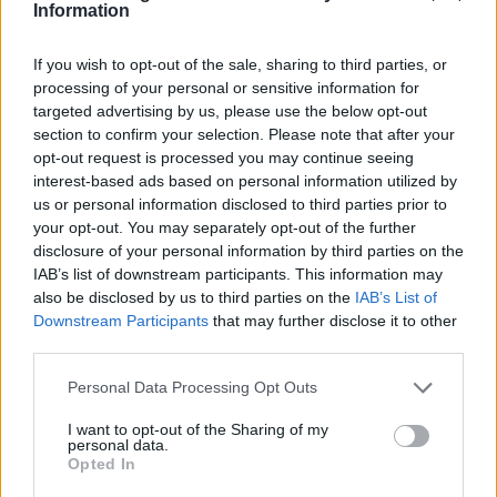
Information
If you wish to opt-out of the sale, sharing to third parties, or
processing of your personal or sensitive information for
ΕΚΠΑΙΔΕΥΣΗ
targeted advertising by us, please use the below opt-out
-
ΤΕΧΝΟΛΟΓΙΑ
section to confirm your selection. Please note that after your
opt-out request is processed you may continue seeing
interest-based ads based on personal information utilized by
us or personal information disclosed to third parties prior to
your opt-out. You may separately opt-out of the further
disclosure of your personal information by third parties on the
IAB’s list of downstream participants. This information may
also be disclosed by us to third parties on the
IAB’s List of
Downstream Participants
that may further disclose it to other
third parties.
Please note that this website/app uses one or more Google
Personal Data Processing Opt Outs
services and may gather and store information including but
not limited to your visit or usage behaviour. You may click to
I want to opt-out of the Sharing of my
personal data.
grant or deny consent to Google and its third-party tags to
Opted In
use your data for below specified purposes in below Google