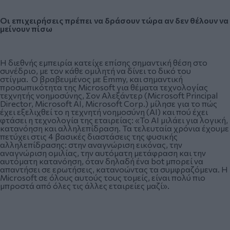
Οι επιχειρήσεις πρέπει να δράσουν τώρα αν δεν θέλουν να
μείνουν πίσω
H διεθνής εμπειρία κατείχε επίσης σημαντική θέση στο
συνέδριο, με τον κάθε ομιλητή να δίνει το δικό του
στίγμα. Ο βραβευμένος με Emmy, και σημαντική
προσωπικότητα της Microsoft για θέματα τεχνολογίας
τεχνητής νοημοσύνης, Σον Αλεξάντερ (Microsoft Principal
Director, Microsoft AI, Microsoft Corp.) μίλησε για το πώς
έχει εξελιχθεί το η τεχνητή νοημοσύνη (ΑΙ) και πού έχει
φτάσει η τεχνολογία της εταιρείας: «Το ΑΙ μιλάει για λογική,
κατανόηση και αλληλεπίδραση. Τα τελευταία χρόνια έχουμε
πετύχει στις 4 βασικές διαστάσεις της φυσικής
αλληλεπίδρασης: στην αναγνώριση εικόνας, την
αναγνώριση ομιλίας, την αυτόματη μετάφραση και την
αυτόματη κατανόηση, όταν δηλαδή ένα bot μπορεί να
απαντήσει σε ερωτήσεις, κατανοώντας τα συμφραζόμενα. Η
Microsoft σε όλους αυτούς τους τομείς, είναι πολύ πιο
μπροστά από όλες τις άλλες εταιρείες μαζί».