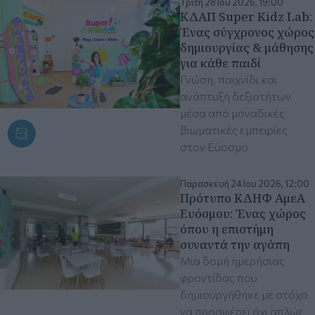
Τρίτη 28 Ιου 2026, 19:00
ΚΔΑΠ Super Kidz Lab:
Ένας σύγχρονος χώρος
δημιουργίας & μάθησης
για κάθε παιδί
Γνώση, παιχνίδι και
ανάπτυξη δεξιοτήτων
μέσα από μοναδικές
βιωματικές εμπειρίες
στον Εύοσμο
Παρασκευή 24 Ιου 2026, 12:00
Πρότυπο ΚΔΗΦ ΑμεΑ
Ευόσμου: Ένας χώρος
όπου η επιστήμη
συναντά την αγάπη
Μια δομή ημερήσιας
φροντίδας που
δημιουργήθηκε με στόχο
να προσφέρει όχι απλώς