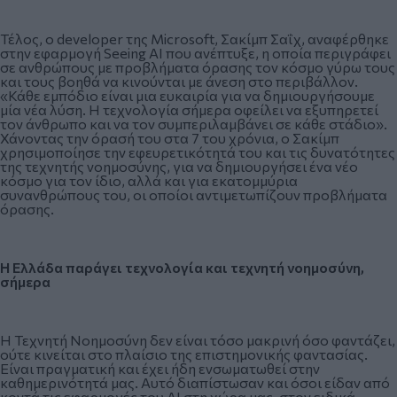
Τέλος, ο developer της Microsoft, Σακίμπ Σαΐχ, αναφέρθηκε
στην εφαρμογή Seeing AI που ανέπτυξε, η οποία περιγράφει
σε ανθρώπους με προβλήματα όρασης τον κόσμο γύρω τους
και τους βοηθά να κινούνται με άνεση στο περιβάλλον.
«Κάθε εμπόδιο είναι μια ευκαιρία για να δημιουργήσουμε
μία νέα λύση. Η τεχνολογία σήμερα οφείλει να εξυπηρετεί
τον άνθρωπο και να τον συμπεριλαμβάνει σε κάθε στάδιο».
Χάνοντας την όρασή του στα 7 του χρόνια, ο Σακίμπ
χρησιμοποίησε την εφευρετικότητά του και τις δυνατότητες
της τεχνητής νοημοσύνης, για να δημιουργήσει ένα νέο
κόσμο για τον ίδιο, αλλά και για εκατομμύρια
συνανθρώπους του, οι οποίοι αντιμετωπίζουν προβλήματα
όρασης.
Η Ελλάδα παράγει τεχνολογία και τεχνητή νοημοσύνη,
σήμερα
Η Τεχνητή Νοημοσύνη δεν είναι τόσο μακρινή όσο φαντάζει,
ούτε κινείται στο πλαίσιο της επιστημονικής φαντασίας.
Είναι πραγματική και έχει ήδη ενσωματωθεί στην
καθημερινότητά μας. Αυτό διαπίστωσαν και όσοι είδαν από
κοντά τις εφαρμογές του ΑΙ στη χώρα μας, στον ειδικά