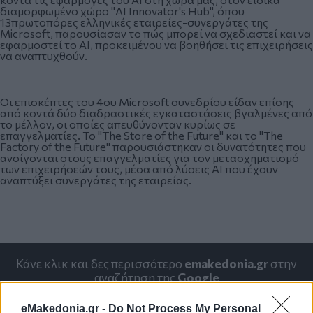
διαμορφωμένο χώρο "AI Innovator's Hub", όπου
13πρωτοπόρες ελληνικές εταιρείες-συνεργάτες της
Microsoft, παρουσίασαν το πώς μπορεί να σχεδιαστεί και να
εφαρμοστεί το ΑΙ, προκειμένου να βοηθήσει τις επιχειρήσεις
να αναπτυχθούν.
Οι επισκέπτες του 4ου Microsoft συνεδρίου είδαν επίσης
από κοντά δύο διαδραστικές εγκαταστάσεις βγαλμένες από
το μέλλον, οι οποίες απευθύνονταν κυρίως σε
επαγγελματίες. Το "The Store of the Future" και το "The
Factory of the Future" παρουσιάστηκαν οι δυνατότητες που
ανοίγονται στους επαγγελματίες για τον μετασχηματισμό
των επιχειρήσεών τους, μέσα από λύσεις ΑΙ που έχουν
αναπτύξει συνεργάτες της εταιρείας.
Κάνε κλικ και δες περισσότερο
emakedonia.gr
στην
αναζήτηση της
Google
Πρόσθεσέ το στην
Google
eMakedonia.gr -
Do Not Process My Personal