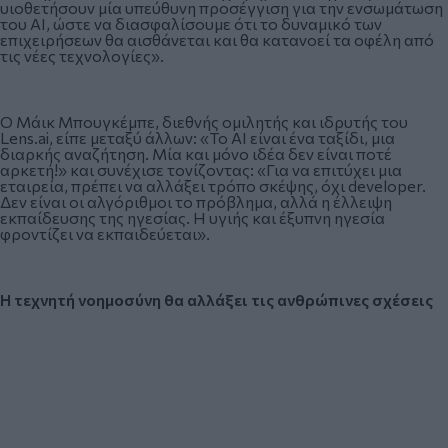
υιοθετήσουν μία υπεύθυνη προσέγγιση για την ενσωμάτωση
του ΑΙ, ώστε να διασφαλίσουμε ότι το δυναμικό των
επιχειρήσεων θα αισθάνεται και θα κατανοεί τα οφέλη από
τις νέες τεχνολογίες».
Ο Μάικ Μπουγκέμπε, διεθνής ομιλητής και ιδρυτής του
Lens.ai, είπε μεταξύ άλλων: «Το ΑΙ είναι ένα ταξίδι, μια
διαρκής αναζήτηση. Μία και μόνο ιδέα δεν είναι ποτέ
αρκετή!» και συνέχισε τονίζοντας: «Για να επιτύχει μια
εταιρεία, πρέπει να αλλάξει τρόπο σκέψης, όχι developer.
Δεν είναι οι αλγόριθμοι το πρόβλημα, αλλά η έλλειψη
εκπαίδευσης της ηγεσίας. Η υγιής και έξυπνη ηγεσία
φροντίζει να εκπαιδεύεται».
Η τεχνητή νοημοσύνη θα αλλάξει τις ανθρώπινες σχέσεις