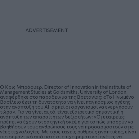
O Κρις Μπράουερ, Director of Innovation in theInstitute of
Management Studies at Goldsmiths, University of London,
αναφέρθηκε στο παράδειγμα της Βρετανίας: «Το Ηνωμένο
Βασίλειο έχει τη δυνατότητα να γίνει παγκόσμιος ηγέτης
στην ανάπτυξη του ΑΙ, αρκεί οι οργανισμοί να ενεργήσουν
τώρα». Για να γίνει αυτό, είναι εξαιρετικά σημαντική η
ανάπτυξη των απαραίτητων δεξιοτήτων: «Οι εταιρείες
πρέπει να έχουν στρατηγική σκέψη για το πώς μπορούν να
βοηθήσουν τους ανθρώπους τους να προσαρμοστούν στις
νέες τεχνολογίες. Με τους ταχείς ρυθμούς ανάπτυξης, είναι
πιο σημαντικό από ποτέ οι επιχειρηματικοί ηγέτες να