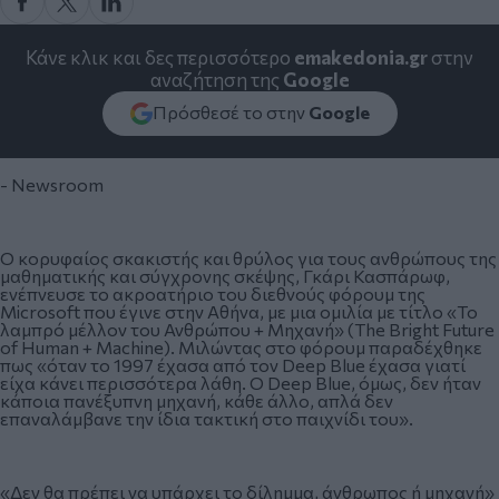
Κάνε κλικ και δες περισσότερο
emakedonia.gr
στην
αναζήτηση της
Google
Πρόσθεσέ το στην
Google
- Newsroom
Ο κορυφαίος σκακιστής και θρύλος για τους ανθρώπους της
μαθηματικής και σύγχρονης σκέψης, Γκάρι Κασπάρωφ,
ενέπνευσε το ακροατήριο του διεθνούς φόρουμ της
Microsoft που έγινε στην Αθήνα, με μια ομιλία με τίτλο «Το
λαμπρό μέλλον του Ανθρώπου + Μηχανή» (The Bright Future
of Human + Machine). Μιλώντας στο φόρουμ παραδέχθηκε
πως «όταν το 1997 έχασα από τον Deep Blue έχασα γιατί
είχα κάνει περισσότερα λάθη. Ο Deep Blue, όμως, δεν ήταν
κάποια πανέξυπνη μηχανή, κάθε άλλο, απλά δεν
επαναλάμβανε την ίδια τακτική στο παιχνίδι του».
«Δεν θα πρέπει να υπάρχει το δίλημμα, άνθρωπος ή μηχανή»