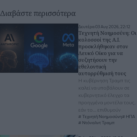
Διαβάστε περισσότερα
Δευτέρα 03 Αυγ 2026, 22:12
Τεχνητή Νοημοσύνη: Οι
κολοσσοί της A.I.
προσκλήθηκαν στον
Λευκό Οίκο για να
συζητήσουν την
εθελοντική
αυτορρύθμισή τους
Η κυβέρνηση Τραμπ τις
καλεί να υποβάλουν σε
κυβερνητικό έλεγχο τα
προηγμένα μοντέλα τους,
εάν το... επιθυμούν
Τεχνητή Νοημοσύνη
ΗΠΑ
Ντόναλντ Τραμπ