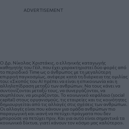
Ο Δρ. Νίκολας Χριστάκις, ο ελληνικής καταγωγής
καθηγητής του Γέiλ, που έχει χαρακτηριστεί δύο φορές από
το περιοδικό Time ως ο άνθρωπος με τη μεγαλύτερη
επιρροή παγκοσμίως, ανέφερε κατά τη διάρκεια της ομιλίας
του: «Σκοπός του ΑΙ πρέπει να είναι η επικοινωνία και η
αλληλεπίδραση μεταξύ των ανθρώπων. Να τους κάνει να
συντονίζονται μεταξύ τους, να συνεργάζονται, να
συμπλέουν, να μοιράζονται. Το κοινωνικό κεφάλαιο (social
capital) στους οργανισμούς, τις εταιρείες και τις κοινότητες
δημιουργείται από τις αλλαγές στις σχέσεις των ανθρώπων.
Οι αλλαγές είναι που κάνουν μια ομάδα ανθρώπων πιο
παραγωγική και ικανή να πετύχει πράγματα που δεν
μπορούσε να πετύχει πριν. Και για αυτό είναι σημαντικά τα
κοινωνικά δίκτυα, γιατί κάνουν τον κόσμο μας καλύτερο».