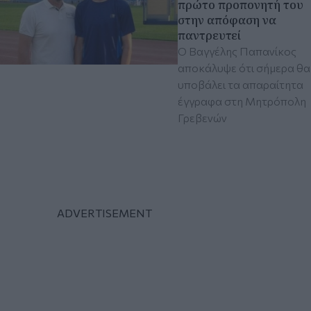
πρώτο προπονητή του
στην απόφαση να
παντρευτεί
Ο Βαγγέλης Παπανίκος
αποκάλυψε ότι σήμερα θα
υποβάλει τα απαραίτητα
έγγραφα στη Μητρόπολη
Γρεβενών