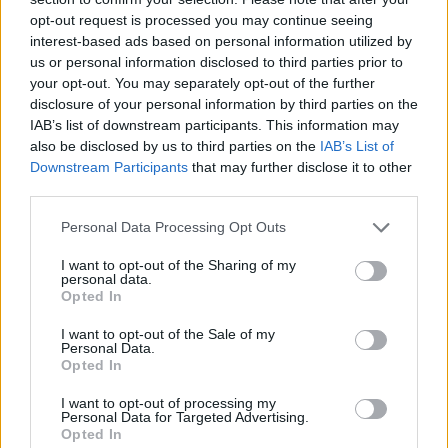
opt-out request is processed you may continue seeing
interest-based ads based on personal information utilized by
us or personal information disclosed to third parties prior to
your opt-out. You may separately opt-out of the further
Τετάρτη 03 Νοε 2021, 13:41
disclosure of your personal information by third parties on the
Καστοριά: 80χρονος
IAB’s list of downstream participants. This information may
κυνηγός πυροβόλησε
also be disclosed by us to third parties on the
IAB’s List of
κατά λάθος τον εγγονό
Downstream Participants
that may further disclose it to other
του -Νοσηλεύεται στο
third parties.
νοσοκομείο Γρεβενών
Please note that this website/app uses one or more Google
Ο 26χρονος δέχθηκε
Personal Data Processing Opt Outs
services and may gather and store information including but
σφαίρα στη σπονδυλική
not limited to your visit or usage behaviour. You may click to
I want to opt-out of the Sharing of my
στήλη -Σύμφωνα με
personal data.
grant or deny consent to Google and its third-party tags to
Opted In
ιατρικές πηγές έχει
use your data for below specified purposes in below Google
διαφύγει τον κίνδυνο
consent section.
I want to opt-out of the Sale of my
Τετάρτη 20 Οκτ 2021, 22:32
Personal Data.
Χώρο για... προσευχή
Opted In
ζήτησε για τις
I want to opt-out of processing my
φοιτητικές εστίες του
Personal Data for Targeted Advertising.
πανεπιστημίου Δυτικής
Opted In