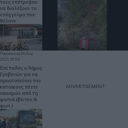
τους επέτρεψαν
να διαλέξουν το
επάγγελμα που
θέλουν
Παρασκευή 06 Αυγ
2021, 10:50
Επί ποδός ο δήμος
Γρεβενών για να
προστατεύσει του
κατοίκους πέντε
οικισμών από τη
φωτιά (βίντεο &
φωτ.)