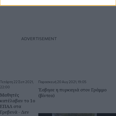
Τετάρτη 22 Σεπ 2021,
Παρασκευή 20 Αυγ 2021, 19:05
22:00
Έσβησε η πυρκαγιά στον Γράμμο
Μαθητές
(βίντεο)
κατέλαβαν το 1ο
ΕΠΑΛ στα
Γρεβενά - Δεν