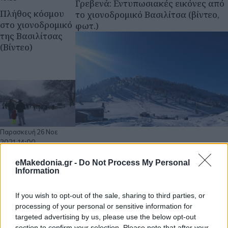
Γρεβενά: Εντυπωσιακές εικόνες από
Πλήθος κόσμου
το χιονοδρομικό Βασιλίτσα (βίντεο,
στο χιονοδρομικό
φωτ.)
της Βασιλίτσας
(Βίντεο)
Παρασκευή 26 Νοε
2021, 14:00
Τα Γρεβενά η
eMakedonia.gr -
Do Not Process My Personal
πόλη των…
Information
μανιταριών (φωτ.)
If you wish to opt-out of the sale, sharing to third parties, or
processing of your personal or sensitive information for
targeted advertising by us, please use the below opt-out
section to confirm your selection. Please note that after your