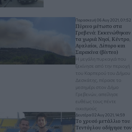
Παρασκευή 06 Αυγ 2021, 07:52
Πύρινο μέτωπο στα
Γρεβενά: Εκκενώθηκαν
τα χωριά Νησί, Κέντρο,
Αγαλαίοι, Δίπορο και
Σαρακίνα (βίντεο)
H μεγάλη πυρκαγιά που
ξεκίνησε από την περιοχή
του Καρπερού του Δήμου
Δεσκάτης, πέρασε το
μεσημέρι στον Δήμο
Γρεβενών, απείλησε
ευθέως τους πέντε
οικισμούς
Δευτέρα 02 Αυγ 2021, 14:59
Το χρυσό μετάλλιο του
Τεντόγλου οδήγησε τον