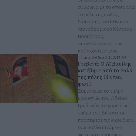
σύμφωνα με το οποίο όλα
τα μέλη της παλιάς
διοίκησης του Εθνικού
Χιονοδρομικού Κέντρου
Βασιλίτσας,
απαλλάσσονται των
καθηκόντων τους
Πέμπτη 29 Δεκ 2022, 14:10
Γρεβενά: Ο Αϊ Βασίλης
κατέβηκε από το Ρολόι
της πόλης (βίντεο,
φωτ.)
Συμμετείχε το τμήμα
κρουστών του Ωδείου
Γρεβενών, το χορευτικό
τμήμα του Δήμου που
προσέφερε τις λιχουδιές,
ενώ πολλά ιπτάμενα
φωτεινά φαναράκια