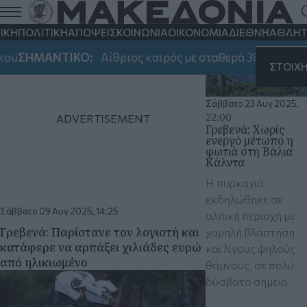
ΓΡΕΒΕΝΑ
ΙΚΗ
ΠΟΛΙΤΙΚΗ
ΑΠΟΨΕΙΣ
ΚΟΙΝΩΝΙΑ
ΟΙΚΟΝΟΜΙΑ
ΔΙΕΘΝΗ
ΑΘΛΗΤ
ΣΗΜΑΝΤΙΚΟ:
Αίθριος καιρός με σταθερά 38αρια - Που 
ΣΤΟΙΧ
Σάββατο 23 Αυγ 2025,
22:00
Γρεβενά: Χωρίς
ενεργό μέτωπο η
φωτιά στη Βάλια
Κάλντα
H πυρκαγιά
εκδηλώθηκε σε
Σάββατο 09 Αυγ 2025, 14:25
αλπική περιοχή με
Γρεβενά: Παρίστανε τον λογιστή και
χαμηλή βλάστηση
κατάφερε να αρπάξει χιλιάδες ευρώ
και λίγους ψηλούς
από ηλικιωμένο
θάμνους, σε πολύ
δύσβατο σημείο